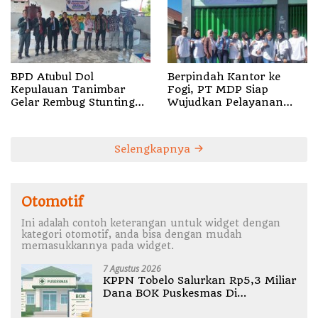
BPD Atubul Dol
Berpindah Kantor ke
Kepulauan Tanimbar
Fogi, PT MDP Siap
Gelar Rembug Stunting
Wujudkan Pelayanan
TA 2026
Nyata bagi Pensiun di
Sula
Selengkapnya
Otomotif
Ini adalah contoh keterangan untuk widget dengan
kategori otomotif, anda bisa dengan mudah
memasukkannya pada widget.
7 Agustus 2026
KPPN Tobelo Salurkan Rp5,3 Miliar
Dana BOK Puskesmas Di
Halmahera Utara