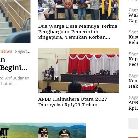
di S
7 Agu
Wak
Gag
Dua Warga Desa Mamuya Terima
Penghargaan Pemerintah
6 Agu
Kas
Singapura, Temukan Korban
Bel
Erupsi Gunung Dukono
Kap
istiwa
6 Agustus
6 Agu
Kap
an
Pec
Begini
Ben
6 Agu
 Pol Arif Budiman
Kem
i hutan…
Hak 
Sos
Pen
6 Agu
APBD Halmahera Utara 2027
APB
Diproyeksi Rp1,09 Triliun
Rp1