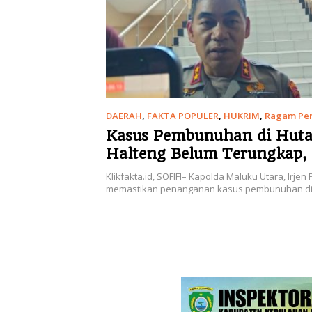
DAERAH
,
FAKTA POPULER
,
HUKRIM
,
Ragam Per
2026
Kasus Pembunuhan di Hut
Halteng Belum Terungkap, 
Penjelasan Kapolda Malut
Klikfakta.id, SOFIFI– Kapolda Maluku Utara, Irjen
memastikan penanganan kasus pembunuhan d