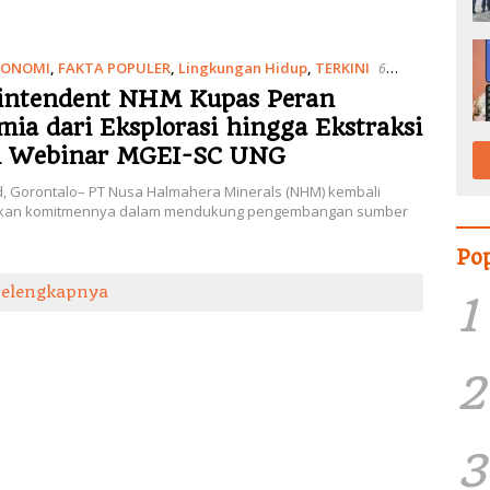
KONOMI
,
FAKTA POPULER
,
Lingkungan Hidup
,
TERKINI
6
26
intendent NHM Kupas Peran
mia dari Eksplorasi hingga Ekstraksi
m Webinar MGEI-SC UNG
id, Gorontalo– PT Nusa Halmahera Minerals (NHM) kembali
kan komitmennya dalam mendukung pengembangan sumber
Po
Selengkapnya
1
2
3