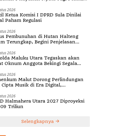
ula
stus 2026
il Ketua Komisi I DPRD Sula Dinilai
al Paham Regulasi
stus 2026
us Pembunuhan di Hutan Halteng
um Terungkap, Begini Penjelasan
olda Malut
stus 2026
olda Maluku Utara Tegaskan akan
at Oknum Anggota Bekingi Segala
tuk Kejahatan
stus 2026
enkum Malut Dorong Perlindungan
Cipta Musik di Era Digital,
ialisasikan Pencatatan Gratis dan
guatan Royalti
stus 2026
D Halmahera Utara 2027 Diproyeksi
,09 Triliun
Selengkapnya