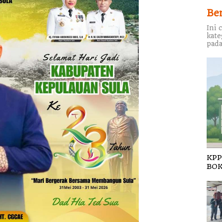
Be
Ini 
kate
pada
KPP
BOK