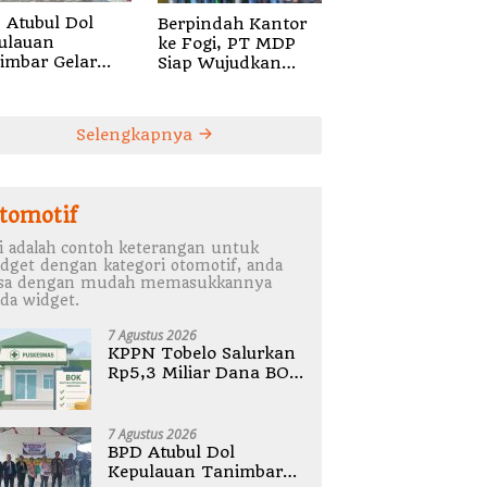
 Atubul Dol
Berpindah Kantor
ulauan
ke Fogi, PT MDP
imbar Gelar
Siap Wujudkan
bug Stunting
Pelayanan Nyata
2026
bagi Pensiun di
Sula
Selengkapnya
tomotif
i adalah contoh keterangan untuk
dget dengan kategori otomotif, anda
isa dengan mudah memasukkannya
da widget.
7 Agustus 2026
KPPN Tobelo Salurkan
Rp5,3 Miliar Dana BOK
Puskesmas Di
Halmahera Utara
7 Agustus 2026
BPD Atubul Dol
Kepulauan Tanimbar