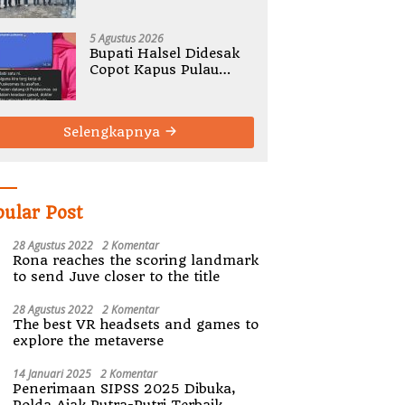
Gelar Rembug Stunting
TA 2026
5 Agustus 2026
Bupati Halsel Didesak
Copot Kapus Pulau
Joronga Nurdewi
Pandey
Selengkapnya
pular Post
28 Agustus 2022
2 Komentar
Rona reaches the scoring landmark
to send Juve closer to the title
28 Agustus 2022
2 Komentar
The best VR headsets and games to
explore the metaverse
14 Januari 2025
2 Komentar
Penerimaan SIPSS 2025 Dibuka,
Polda Ajak Putra-Putri Terbaik