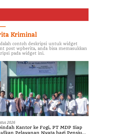
rita Kriminal
adalah contoh deskripsi untuk widget
nt post wpberita, anda bisa memasukkan
ripsi pada widget ini.
si Pejabat, Kapolres
KPPN Tobelo Salurkan
K
ahera Utara
Rp3,15 Miliar Dana TPG
H
nkan Profesionalisme
Guru ASN Daerah
T
Pelayanan Presisi
Gelombang I Juli 2026
P
stus 2026
indah Kantor ke Fogi, PT MDP Siap
udkan Pelayanan Nyata bagi Pensiun