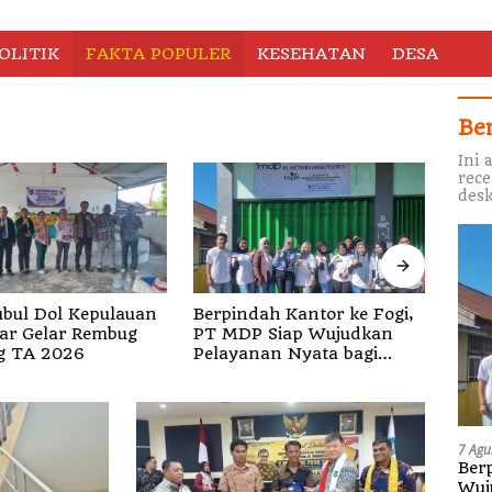
OLITIK
FAKTA POPULER
KESEHATAN
DESA
Be
Ini 
rece
desk
Wakil Ketua Komisi I DPRD
Muta
ah Kantor ke Fogi,
Sula Dinilai Gagal Paham
Halm
kan
Regulasi
Teka
an Nyata bagi
dan 
 di Sula
7 Agu
Berp
Wuj