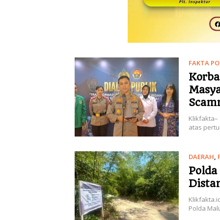
FAKTA PO
Korba
Masya
Scam
Klikfakta–
atas pertu
DAERAH
,
Polda
Dista
Klikfakta.
Polda Mal