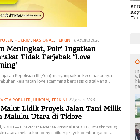
BPD
Kep
Tan
Rem
TA 
PULER
,
HUKRIM
,
NASIONAL
,
TERKINI
6 Agustus 2026
n Meningkat, Polri Ingatkan
rakat Tidak Terjebak ‘Love
O
ming’
In
 Jajaran Kepolisian RI (Polri) menyampaikan kecemasannya
wi
mbuhan kejahatan ‘love scamming’ berbasis digital yang…
b
pa
FAKTA POPULER
,
HUKRIM
,
TERKINI
6 Agustus 2026
 Malut Lidik Proyek Jalan Tani Milik
n Maluku Utara di Tidore
id, SOFIFI — Direktorat Reserse Kriminal Khusus (Ditreskrimsus)
uku Utara melakukan penyelidikan proyek pembangunan…