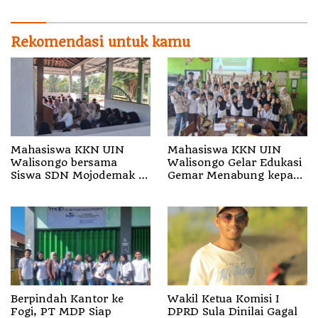
Malut
Rekomendasi untuk kamu
Mahasiswa KKN UIN
Mahasiswa KKN UIN
Walisongo bersama
Walisongo Gelar Edukasi
Siswa SDN Mojodemak 3
Gemar Menabung kepada
Ziarahi Makam Pendiri
Siswa di SD 3 Mojodemak
Desa
Berpindah Kantor ke
Wakil Ketua Komisi I
Fogi, PT MDP Siap
DPRD Sula Dinilai Gagal