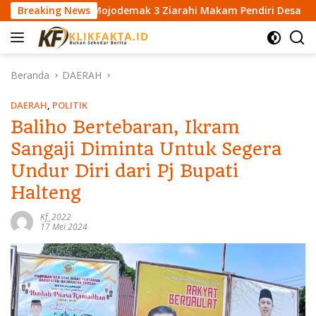
L
 SDN Mojodemak 3 Ziarahi Makam Pendiri Desa
Breaking News
Mahasi
a
n
g
s
Beranda
DAERAH
u
n
DAERAH
,
POLITIK
g
Baliho Bertebaran, Ikram
k
Sangaji Diminta Untuk Segera
e
k
Undur Diri dari Pj Bupati
o
Halteng
n
t
Kf_2022
e
17 Mei 2024
n