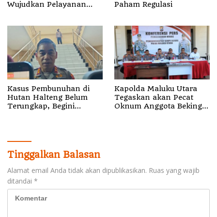
Wujudkan Pelayanan
Paham Regulasi
Nyata bagi Pensiun di
Sula
Kasus Pembunuhan di
Kapolda Maluku Utara
Hutan Halteng Belum
Tegaskan akan Pecat
Terungkap, Begini
Oknum Anggota Bekingi
Penjelasan Kapolda
Segala Bentuk Kejahatan
Malut
Tinggalkan Balasan
Alamat email Anda tidak akan dipublikasikan.
Ruas yang wajib
ditandai
*