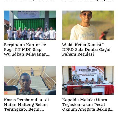
Ziarahi Makam Pendiri
Siswa di SD 3 Mojodemak
Desa
Berpindah Kantor ke
Wakil Ketua Komisi I
Fogi, PT MDP Siap
DPRD Sula Dinilai Gagal
Wujudkan Pelayanan
Paham Regulasi
Nyata bagi Pensiun di
Sula
Kasus Pembunuhan di
Kapolda Maluku Utara
Hutan Halteng Belum
Tegaskan akan Pecat
Terungkap, Begini
Oknum Anggota Bekingi
Penjelasan Kapolda
Segala Bentuk Kejahatan