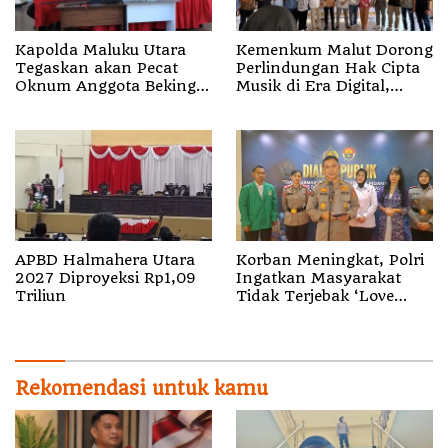
Kapolda Maluku Utara
Kemenkum Malut Dorong
Tegaskan akan Pecat
Perlindungan Hak Cipta
Oknum Anggota Bekingi
Musik di Era Digital,
Segala Bentuk Kejahatan
Sosialisasikan
Pencatatan Gratis dan
Penguatan Royalti
APBD Halmahera Utara
Korban Meningkat, Polri
2027 Diproyeksi Rp1,09
Ingatkan Masyarakat
Triliun
Tidak Terjebak ‘Love
Scamming’
Rekomendasi untuk kamu