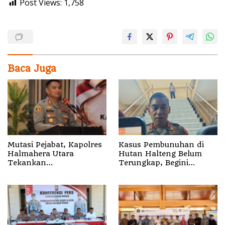
Post Views:
1,758
Baca Juga
Mutasi Pejabat, Kapolres
Kasus Pembunuhan di
Halmahera Utara
Hutan Halteng Belum
Tekankan
Terungkap, Begini
Profesionalisme dan
Penjelasan Kapolda
Pelayanan Presisi
Malut