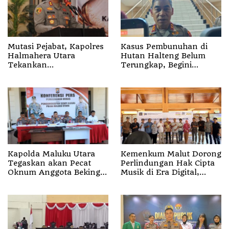
Mutasi Pejabat, Kapolres
Kasus Pembunuhan di
Halmahera Utara
Hutan Halteng Belum
Tekankan
Terungkap, Begini
Profesionalisme dan
Penjelasan Kapolda
Pelayanan Presisi
Malut
Kapolda Maluku Utara
Kemenkum Malut Dorong
Tegaskan akan Pecat
Perlindungan Hak Cipta
Oknum Anggota Bekingi
Musik di Era Digital,
Segala Bentuk Kejahatan
Sosialisasikan
Pencatatan Gratis dan
Penguatan Royalti