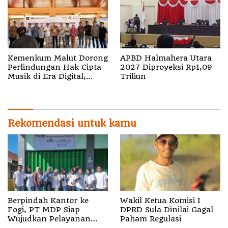
Kemenkum Malut Dorong
APBD Halmahera Utara
Perlindungan Hak Cipta
2027 Diproyeksi Rp1,09
Musik di Era Digital,
Triliun
Sosialisasikan
Pencatatan Gratis dan
Penguatan Royalti
Rekomendasi untuk kamu
Berpindah Kantor ke
Wakil Ketua Komisi I
Fogi, PT MDP Siap
DPRD Sula Dinilai Gagal
Wujudkan Pelayanan
Paham Regulasi
Nyata bagi Pensiun di