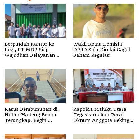
Berpindah Kantor ke
Wakil Ketua Komisi I
Fogi, PT MDP Siap
DPRD Sula Dinilai Gagal
Wujudkan Pelayanan
Paham Regulasi
Nyata bagi Pensiun di
Sula
Kasus Pembunuhan di
Kapolda Maluku Utara
Hutan Halteng Belum
Tegaskan akan Pecat
Terungkap, Begini
Oknum Anggota Bekingi
Penjelasan Kapolda
Segala Bentuk Kejahatan
Malut