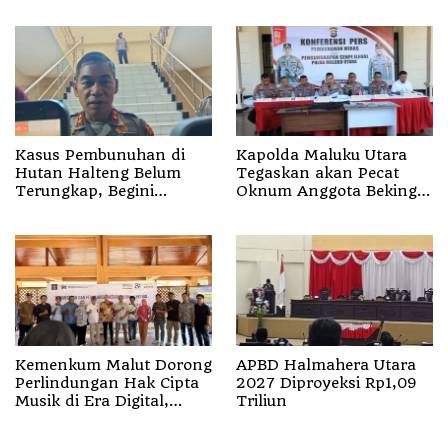
Sula
Kasus Pembunuhan di
Kapolda Maluku Utara
Hutan Halteng Belum
Tegaskan akan Pecat
Terungkap, Begini
Oknum Anggota Bekingi
Penjelasan Kapolda
Segala Bentuk Kejahatan
Malut
Kemenkum Malut Dorong
APBD Halmahera Utara
Perlindungan Hak Cipta
2027 Diproyeksi Rp1,09
Musik di Era Digital,
Triliun
Sosialisasikan
Pencatatan Gratis dan