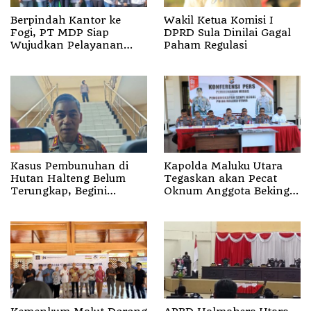
Berpindah Kantor ke
Wakil Ketua Komisi I
Fogi, PT MDP Siap
DPRD Sula Dinilai Gagal
Wujudkan Pelayanan
Paham Regulasi
Nyata bagi Pensiun di
Sula
Kasus Pembunuhan di
Kapolda Maluku Utara
Hutan Halteng Belum
Tegaskan akan Pecat
Terungkap, Begini
Oknum Anggota Bekingi
Penjelasan Kapolda
Segala Bentuk Kejahatan
Malut