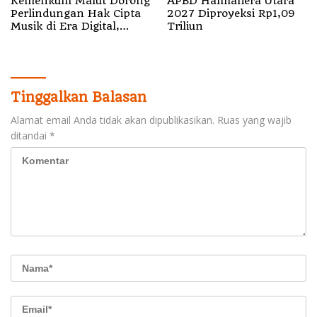
Kemenkum Malut Dorong
APBD Halmahera Utara
Perlindungan Hak Cipta
2027 Diproyeksi Rp1,09
Musik di Era Digital,
Triliun
Sosialisasikan
Pencatatan Gratis dan
Penguatan Royalti
Tinggalkan Balasan
Alamat email Anda tidak akan dipublikasikan.
Ruas yang wajib
ditandai
*