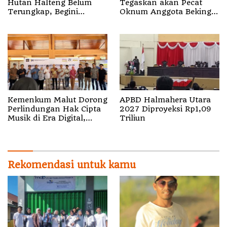
Hutan Halteng Belum
Tegaskan akan Pecat
Terungkap, Begini
Oknum Anggota Bekingi
Penjelasan Kapolda
Segala Bentuk Kejahatan
Malut
Kemenkum Malut Dorong
APBD Halmahera Utara
Perlindungan Hak Cipta
2027 Diproyeksi Rp1,09
Musik di Era Digital,
Triliun
Sosialisasikan
Pencatatan Gratis dan
Penguatan Royalti
Rekomendasi untuk kamu