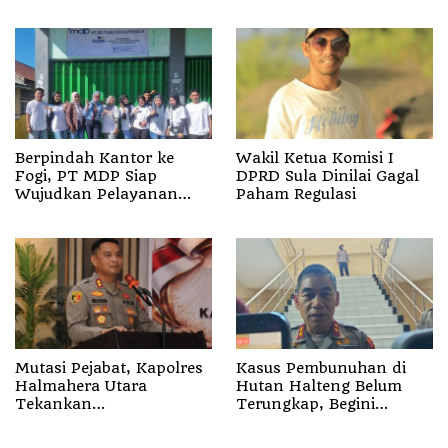
Ziarahi Makam Pendiri
Siswa di SD 3 Mojodemak
Desa
Berpindah Kantor ke
Wakil Ketua Komisi I
Fogi, PT MDP Siap
DPRD Sula Dinilai Gagal
Wujudkan Pelayanan
Paham Regulasi
Nyata bagi Pensiun di
Sula
Mutasi Pejabat, Kapolres
Kasus Pembunuhan di
Halmahera Utara
Hutan Halteng Belum
Tekankan
Terungkap, Begini
Profesionalisme dan
Penjelasan Kapolda
Pelayanan Presisi
Malut