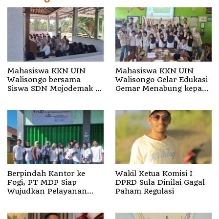
Mahasiswa KKN UIN
Mahasiswa KKN UIN
Walisongo bersama
Walisongo Gelar Edukasi
Siswa SDN Mojodemak 3
Gemar Menabung kepada
Ziarahi Makam Pendiri
Siswa di SD 3 Mojodemak
Desa
Berpindah Kantor ke
Wakil Ketua Komisi I
Fogi, PT MDP Siap
DPRD Sula Dinilai Gagal
Wujudkan Pelayanan
Paham Regulasi
Nyata bagi Pensiun di
Sula