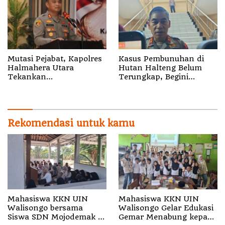
Mutasi Pejabat, Kapolres
Kasus Pembunuhan di
Halmahera Utara
Hutan Halteng Belum
Tekankan
Terungkap, Begini
Profesionalisme dan
Penjelasan Kapolda
Pelayanan Presisi
Malut
Rekomendasi untuk kamu
Mahasiswa KKN UIN
Mahasiswa KKN UIN
Walisongo bersama
Walisongo Gelar Edukasi
Siswa SDN Mojodemak 3
Gemar Menabung kepada