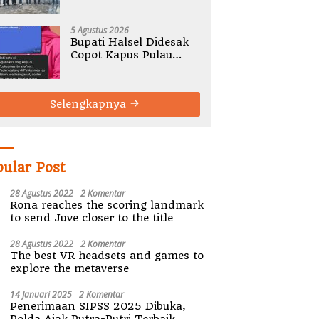
Gelar Rembug Stunting
TA 2026
5 Agustus 2026
Bupati Halsel Didesak
Copot Kapus Pulau
Joronga Nurdewi
Pandey
Selengkapnya
pular Post
28 Agustus 2022
2 Komentar
Rona reaches the scoring landmark
to send Juve closer to the title
28 Agustus 2022
2 Komentar
The best VR headsets and games to
explore the metaverse
14 Januari 2025
2 Komentar
Penerimaan SIPSS 2025 Dibuka,
Polda Ajak Putra-Putri Terbaik