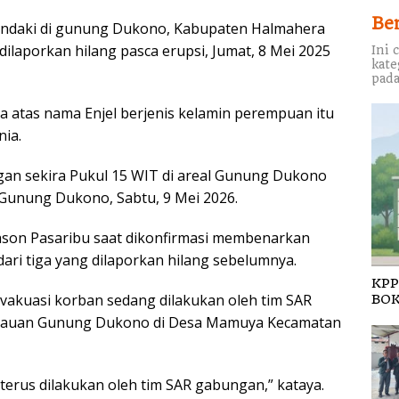
Be
pendaki di gunung Dukono, Kabupaten Halmahera
ilaporkan hilang pasca erupsi, Jumat, 8 Mei 2025
Ini 
kate
pada
 atas nama Enjel berjenis kelamin perempuan itu
ia.
an sekira Pukul 15 WIT di areal Gunung Dukono
h Gunung Dukono, Sabtu, 9 Mei 2026.
chson Pasaribu saat dikonfirmasi membenarkan
ari tiga yang dilaporkan hilang sebelumnya.
KPP
 evakuasi korban sedang dilakukan oleh tim SAR
BOK
tauan Gunung Dukono di Desa Mamuya Kecamatan
 terus dilakukan oleh tim SAR gabungan,” kataya.