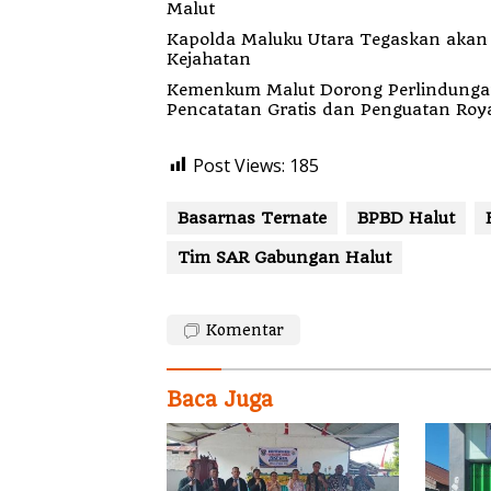
Malut
Kapolda Maluku Utara Tegaskan akan Pecat Oknum Anggota Bekingi Segala Bentu
Kejahatan
Kemenkum Malut Dorong Perlindungan H
Pencatatan Gratis dan Penguatan Roya
Post Views:
185
Basarnas Ternate
BPBD Halut
Tim SAR Gabungan Halut
Komentar
Baca Juga