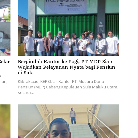
elar
Berpindah Kantor ke Fogi, PT MDP Siap
Wujudkan Pelayanan Nyata bagi Pensiun
di Sula
n
ian,
Klikfakta.id, KEPSUL – Kantor PT. Mutiara Dana
Pensiun (MDP) Cabang Kepulauan Sula Maluku Utara,
secara…