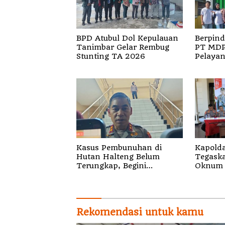
BPD Atubul Dol Kepulauan
Berpind
Tanimbar Gelar Rembug
PT MDP Siap Wujud
Stunting TA 2026
Pelayan
Pensiun
Kasus Pembunuhan di
Kapolda
Hutan Halteng Belum
Tegaskan 
Terungkap, Begini
Oknum 
Penjelasan Kapolda Malut
Segala 
Rekomendasi untuk kamu