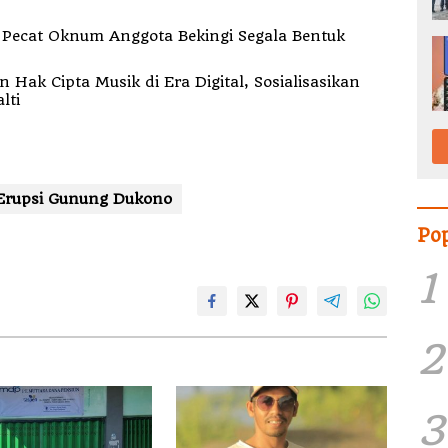
k
ak Cipta Musik di Era Digital, Sosialisasikan
lti
Erupsi Gunung Dukono
Po
1
2
3