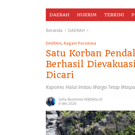
DAERAH
HUKRIM
TERKINI
P
Beranda
DAERAH
DAERAH
,
Ragam Peristiwa
Satu Korban Penda
Berhasil Dievakua
Dicari
Kapolres Halut Imbau Warga Tetap Wasp
Saha Buamona Klikfakta.id
9 Mei 2026