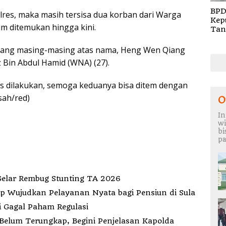
BPD
res, maka masih tersisa dua korban dari Warga
Kep
m ditemukan hingga kini.
Tan
Rem
TA 
lang masing-masing atas nama, Heng Wen Qiang
 Bin Abdul Hamid (WNA) (27).
s dilakukan, semoga keduanya bisa ditem dengan
sah/red)
O
In
wi
b
pa
Gelar Rembug Stunting TA 2026
indah Kantor ke Fogi, PT MDP Siap Wujudkan Pelayanan Nyata bagi Pensiun di Sula
i Gagal Paham Regulasi
elum Terungkap, Begini Penjelasan Kapolda