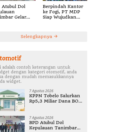
 Atubul Dol
Berpindah Kantor
ulauan
ke Fogi, PT MDP
imbar Gelar
Siap Wujudkan
bug Stunting
Pelayanan Nyata
2026
bagi Pensiun di
Sula
Selengkapnya
tomotif
i adalah contoh keterangan untuk
dget dengan kategori otomotif, anda
isa dengan mudah memasukkannya
da widget.
7 Agustus 2026
KPPN Tobelo Salurkan
Rp5,3 Miliar Dana BOK
Puskesmas Di
Halmahera Utara
7 Agustus 2026
BPD Atubul Dol
Kepulauan Tanimbar