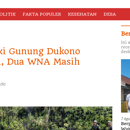
OLITIK
FAKTA POPULER
KESEHATAN
DESA
Be
Ini 
rece
ki Gunung Dukono
desk
si, Dua WNA Masih
ada
7 Agu
Berp
Wuj