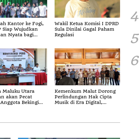
4
ah Kantor ke Fogi,
Wakil Ketua Komisi I DPRD
kan
Sula Dinilai Gagal Paham
5
an Nyata bagi
Regulasi
 di Sula
6
 Maluku Utara
Kemenkum Malut Dorong
akan Pecat
Perlindungan Hak Cipta
Anggota Bekingi
Musik di Era Digital,
Bentuk Kejahatan
Sosialisasikan Pencatatan
Gratis dan Penguatan
Royalti