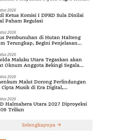
ula
stus 2026
il Ketua Komisi I DPRD Sula Dinilai
al Paham Regulasi
stus 2026
us Pembunuhan di Hutan Halteng
um Terungkap, Begini Penjelasan
olda Malut
stus 2026
olda Maluku Utara Tegaskan akan
at Oknum Anggota Bekingi Segala
tuk Kejahatan
stus 2026
enkum Malut Dorong Perlindungan
Cipta Musik di Era Digital,
ialisasikan Pencatatan Gratis dan
guatan Royalti
stus 2026
D Halmahera Utara 2027 Diproyeksi
,09 Triliun
Selengkapnya