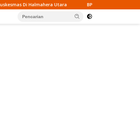
era Utara
BPD Atubul Dol Kepulauan Tanimbar Gelar R