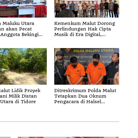
 Maluku Utara
Kemenkum Malut Dorong
akan Pecat
Perlindungan Hak Cipta
Anggota Bekingi
Musik di Era Digital,
Bentuk Kejahatan
Sosialisasikan Pencatatan
Gratis dan Penguatan
Royalti
alut Lidik Proyek
Ditreskrimum Polda Malut
ani Milik Distan
Tetapkan Dua Oknum
Utara di Tidore
Pengacara di Halsel
Tersangka Pemalsuan
Surat