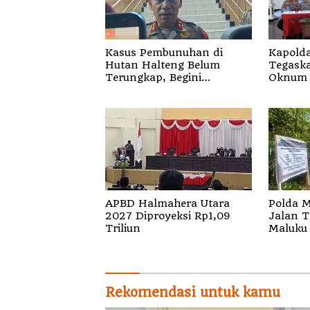
Kasus Pembunuhan di
Kapolda
Hutan Halteng Belum
Tegaskan 
Terungkap, Begini
Oknum 
Penjelasan Kapolda Malut
Segala 
APBD Halmahera Utara
Polda M
2027 Diproyeksi Rp1,09
Jalan T
Triliun
Maluku 
Rekomendasi untuk kamu