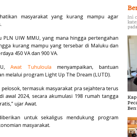
Be
perhatikan masyarakat yang kurang mampu agar
Ini 
kate
.
pada
baru PLN UIW MMU, yang mana hingga pertengahan
tangga kurang mampu yang tersebar di Maluku dan
erdaya 450 VA dan 900 VA.
MU,
Awat
Tuhuloula
menyampaikan, bantuan
ikan melalui program Light Up The Dream (LUTD).
e pelosok, termasuk masyarakat pra sejahtera terus
 di awal 2024, secara akumulasi 198 rumah tangga
Kap
Pec
tis,” ujar Awat.
Ben
diberikan untuk sekaligus mendukung program
konomian masyarakat.