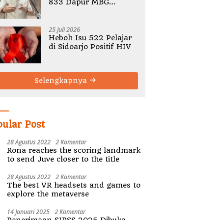
833 Dapur MBG
Bermasalah, Tegaskan
Tak Ada Toleransi
Pelanggaran SOP
25 Juli 2026
Heboh Isu 522 Pelajar
di Sidoarjo Positif HIV
Selengkapnya
pular Post
28 Agustus 2022
2 Komentar
Rona reaches the scoring landmark
to send Juve closer to the title
28 Agustus 2022
2 Komentar
The best VR headsets and games to
explore the metaverse
14 Januari 2025
2 Komentar
Penerimaan SIPSS 2025 Dibuka,