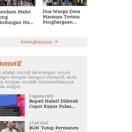
Dua Warga Desa
enkum Malut
Mamuya Terima
ong
Penghargaan
lindungan Hak
Pemerintah
ta Musik di Era
Singapura,
tal,
Temukan Korban
alisasikan
Selengkapnya
Erupsi Gunung
catatan Gratis
Dukono
 Penguatan
lti
tomotif
i adalah contoh keterangan untuk
dget dengan kategori otomotif, anda
isa dengan mudah memasukkannya
da widget.
5 Agustus 2026
Bupati Halsel Didesak
Copot Kapus Pulau
Joronga Nurdewi
Pandey
27 Juli 2026
BGN Tutup Permanen