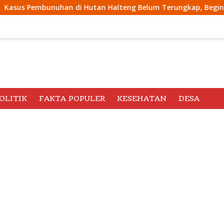
an Halteng Belum Terungkap, Begini Penjelasan Kapolda Malu
OLITIK
FAKTA POPULER
KESEHATAN
DESA