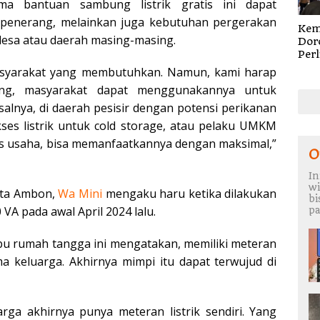
a bantuan sambung listrik gratis ini dapat
penerang, melainkan juga kebutuhan pergerakan
Kem
esa atau daerah masing-masing.
Dor
Per
Cip
asyarakat yang membutuhkan. Namun, kami harap
Digi
bung, masyarakat dapat menggunakannya untuk
Sosi
Pen
lnya, di daerah pesisir dengan potensi perikanan
dan
ses listrik untuk cold storage, atau pelaku UMKM
Roya
is usaha, bisa memanfaatkannya dengan maksimal,”
O
In
wi
ota Ambon,
Wa Mini
mengaku haru ketika dilakukan
b
A pada awal April 2024 lalu.
pa
bu rumah tangga ini mengatakan, memiliki meteran
ma keluarga. Akhirnya mimpi itu dapat terwujud di
arga akhirnya punya meteran listrik sendiri. Yang