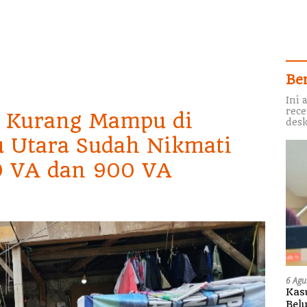
Be
Ini 
rece
 Kurang Mampu di
desk
 Utara Sudah Nikmati
50 VA dan 900 VA
6 Agu
Kas
Bel