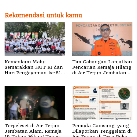
Rekomendasi untuk kamu
Kemenkum Malut
Tim Gabungan Lanjutkan
Semarakkan HUT RI dan
Pencarian Remaja Hilang
Hari Pengayoman ke-81
di Air Terjun Jembatan
melalui Fun Walk di
Alam
Ternate
Terpeleset di Air Terjun
Pemuda Gamsungi yang
Jembatan Alam, Remaja
Dilaporkan Tenggelam di
19 Tahun Hilang Terseret
Air Terjun di Desa Ruko