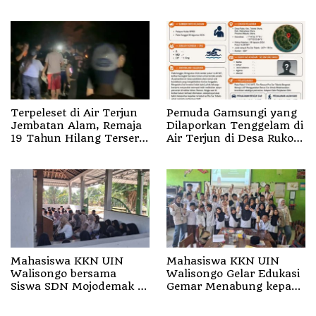
melalui Fun Walk di
Alam
Ternate
Terpeleset di Air Terjun
Pemuda Gamsungi yang
Jembatan Alam, Remaja
Dilaporkan Tenggelam di
19 Tahun Hilang Terseret
Air Terjun di Desa Ruko
Arus
Halut Belum Ditemukan
Mahasiswa KKN UIN
Mahasiswa KKN UIN
Walisongo bersama
Walisongo Gelar Edukasi
Siswa SDN Mojodemak 3
Gemar Menabung kepada
Ziarahi Makam Pendiri
Siswa di SD 3 Mojodemak
Desa