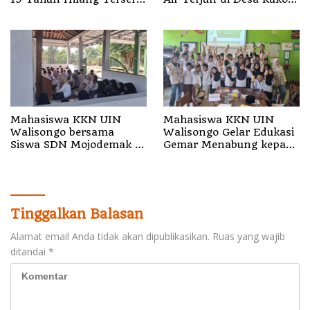
Arus
Halut Belum Ditemukan
Mahasiswa KKN UIN
Mahasiswa KKN UIN
Walisongo bersama
Walisongo Gelar Edukasi
Siswa SDN Mojodemak 3
Gemar Menabung kepada
Ziarahi Makam Pendiri
Siswa di SD 3 Mojodemak
Desa
Tinggalkan Balasan
Alamat email Anda tidak akan dipublikasikan.
Ruas yang wajib
ditandai
*