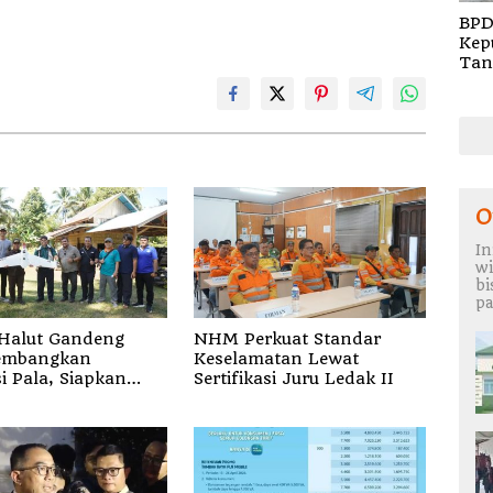
BPD
Kep
Tan
Rem
TA 
O
In
wi
b
pa
Halut Gandeng
NHM Perkuat Standar
embangkan
Keselamatan Lewat
si Pala, Siapkan
Sertifikasi Juru Ledak II
s Unggul
ALATO