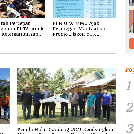
tah Percepat
PLN UIW MMU Ajak
gunan PLTS untuk
Pelanggan Manfaatkan
 Ketergantungan
Promo Diskon 50%
osil
Tambah Daya Hingga 28
April 2026
Po
1
2
3
Pemda Halut Gandeng UGM Kembangkan