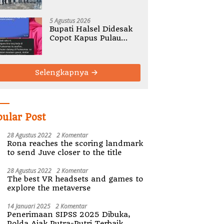
Gelar Rembug Stunting
TA 2026
5 Agustus 2026
Bupati Halsel Didesak
Copot Kapus Pulau
Joronga Nurdewi
Pandey
Selengkapnya
pular Post
28 Agustus 2022
2 Komentar
Rona reaches the scoring landmark
to send Juve closer to the title
28 Agustus 2022
2 Komentar
The best VR headsets and games to
explore the metaverse
14 Januari 2025
2 Komentar
Penerimaan SIPSS 2025 Dibuka,
Polda Ajak Putra-Putri Terbaik