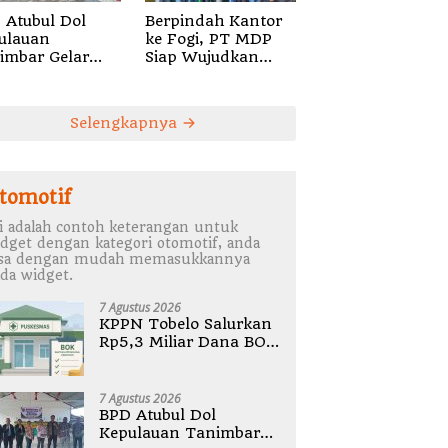
 Atubul Dol
Berpindah Kantor
ulauan
ke Fogi, PT MDP
imbar Gelar
Siap Wujudkan
bug Stunting
Pelayanan Nyata
2026
bagi Pensiun di
Sula
Selengkapnya
tomotif
i adalah contoh keterangan untuk
dget dengan kategori otomotif, anda
isa dengan mudah memasukkannya
da widget.
7 Agustus 2026
KPPN Tobelo Salurkan
Rp5,3 Miliar Dana BOK
Puskesmas Di
Halmahera Utara
7 Agustus 2026
BPD Atubul Dol
Kepulauan Tanimbar