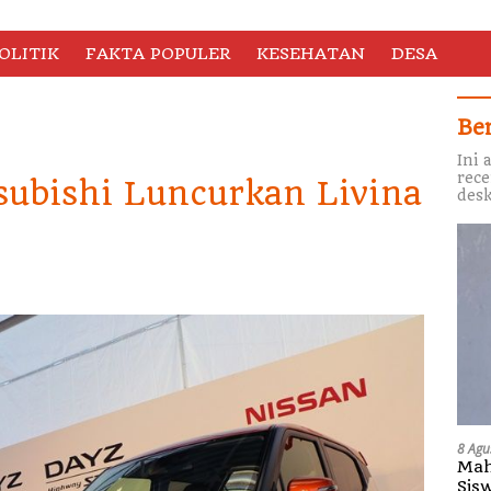
OLITIK
FAKTA POPULER
KESEHATAN
DESA
Be
Ini 
rece
subishi Luncurkan Livina
desk
8 Agu
Mah
Sis