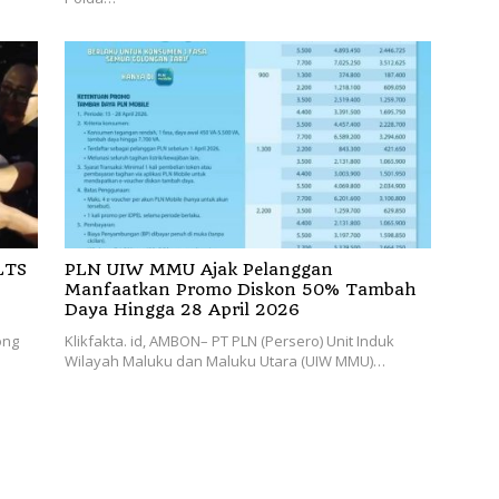
LTS
PLN UIW MMU Ajak Pelanggan
Manfaatkan Promo Diskon 50% Tambah
Daya Hingga 28 April 2026
ong
Klikfakta. id, AMBON– PT PLN (Persero) Unit Induk
Wilayah Maluku dan Maluku Utara (UIW MMU)…