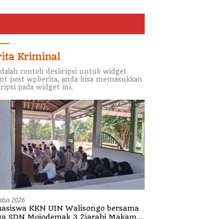
rita Kriminal
adalah contoh deskripsi untuk widget
nt post wpberita, anda bisa memasukkan
ripsi pada widget ini.
stus 2026
asiswa KKN UIN Walisongo bersama
wa SDN Mojodemak 3 Ziarahi Makam