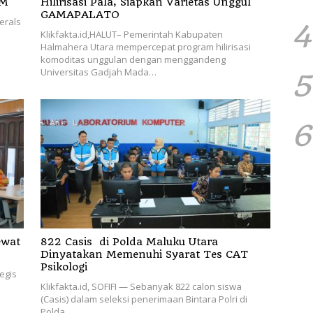
DM
Hilirisasi Pala, Siapkan Varietas Unggul
GAMAPALATO
erals
4
Klikfakta.id,HALUT– Pemerintah Kabupaten
Halmahera Utara mempercepat program hilirisasi
komoditas unggulan dengan menggandeng
Universitas Gadjah Mada…
5
6
ewat
822 Casis di Polda Maluku Utara
Dinyatakan Memenuhi Syarat Tes CAT
Psikologi
egis
Klikfakta.id, SOFIFI — Sebanyak 822 calon siswa
(Casis) dalam seleksi penerimaan Bintara Polri di
Polda…