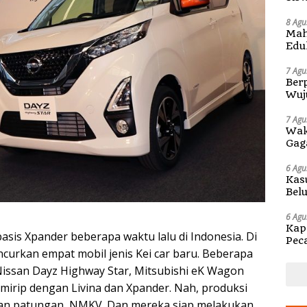
Pen
8 Agu
Mah
Edu
di 
7 Agu
Berp
Wuj
di S
7 Agu
Wak
Gag
6 Agu
Kas
Bel
Kap
6 Agu
Kap
asis Xpander beberapa waktu lalu di Indonesia. Di
Pec
ncurkan empat mobil jenis Kei car baru. Beberapa
Ben
Nissan Dayz Highway Star, Mitsubishi eK Wagon
 mirip dengan Livina dan Xpander. Nah, produksi
ahaan patungan, NMKV. Dan mereka siap melakukan