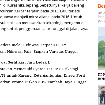
i di Kurashiki, Jepang. Sebetulnya, kerja bareng
Be
rkan Kei car terjalin pada 2013. Lalu terjadi
Ini 
eduanya menjadi mitra aliansi pada 2016. Untuk
kate
pada
itsubishi siap menawarkan teknologi mengemudi
g untuk penggunaan jalur tunggal di jalan raya.
ctices melalui Binwas Terpadu ESDM
Hilirisasi Pala, Siapkan Varietas Unggul
t Sertifikasi Juru Ledak II
is di Polda Maluku Utara Dinyatakan Memenuhi Syarat Tes CAT Psikologi
KPP
S untuk Kurangi Ketergantungan Energi Fosil
BOK
atkan Promo Diskon 50% Tambah Daya Hingga