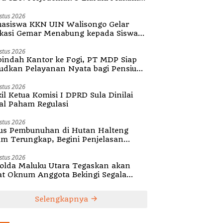
diri Desa
stus 2026
asiswa KKN UIN Walisongo Gelar
kasi Gemar Menabung kepada Siswa
SD 3 Mojodemak
stus 2026
indah Kantor ke Fogi, PT MDP Siap
udkan Pelayanan Nyata bagi Pensiun
ula
stus 2026
il Ketua Komisi I DPRD Sula Dinilai
al Paham Regulasi
stus 2026
us Pembunuhan di Hutan Halteng
um Terungkap, Begini Penjelasan
olda Malut
stus 2026
olda Maluku Utara Tegaskan akan
at Oknum Anggota Bekingi Segala
tuk Kejahatan
Selengkapnya