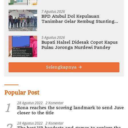
Halmahera Utara
7 Agustus 2026
BPD Atubul Dol Kepulauan
Tanimbar Gelar Rembug Stunting
TA 2026
5 Agustus 2026
Bupati Halsel Didesak Copot Kapus
Pulau Joronga Nurdewi Pandey
Selengkapnya
Popular Post
1
28 Agustus 2022
2 Komentar
Rona reaches the scoring landmark to send Juve
closer to the title
2
28 Agustus 2022
2 Komentar
The best VR headsets and games to explore the