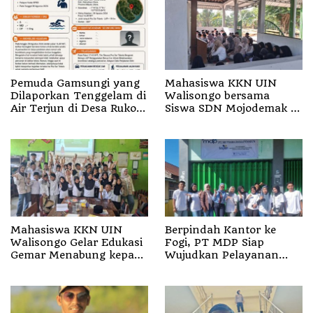
Pemuda Gamsungi yang
Mahasiswa KKN UIN
Dilaporkan Tenggelam di
Walisongo bersama
Air Terjun di Desa Ruko
Siswa SDN Mojodemak 3
Halut Belum Ditemukan
Ziarahi Makam Pendiri
Desa
Mahasiswa KKN UIN
Berpindah Kantor ke
Walisongo Gelar Edukasi
Fogi, PT MDP Siap
Gemar Menabung kepada
Wujudkan Pelayanan
Siswa di SD 3 Mojodemak
Nyata bagi Pensiun di
Sula