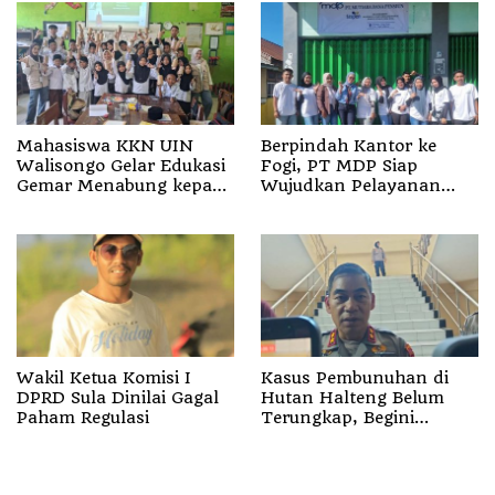
Mahasiswa KKN UIN
Berpindah Kantor ke
Walisongo Gelar Edukasi
Fogi, PT MDP Siap
Gemar Menabung kepada
Wujudkan Pelayanan
Siswa di SD 3 Mojodemak
Nyata bagi Pensiun di
Sula
Wakil Ketua Komisi I
Kasus Pembunuhan di
DPRD Sula Dinilai Gagal
Hutan Halteng Belum
Paham Regulasi
Terungkap, Begini
Penjelasan Kapolda
Malut