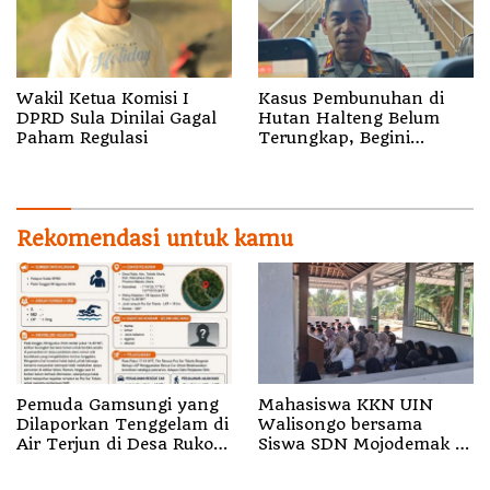
Wakil Ketua Komisi I
Kasus Pembunuhan di
DPRD Sula Dinilai Gagal
Hutan Halteng Belum
Paham Regulasi
Terungkap, Begini
Penjelasan Kapolda
Malut
Rekomendasi untuk kamu
Pemuda Gamsungi yang
Mahasiswa KKN UIN
Dilaporkan Tenggelam di
Walisongo bersama
Air Terjun di Desa Ruko
Siswa SDN Mojodemak 3
Halut Belum Ditemukan
Ziarahi Makam Pendiri
Desa