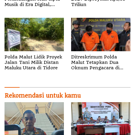
Musik di Era Digital,
Triliun
Sosialisasikan
Pencatatan Gratis dan
Penguatan Royalti
Polda Malut Lidik Proyek
Ditreskrimum Polda
Jalan Tani Milik Distan
Malut Tetapkan Dua
Maluku Utara di Tidore
Oknum Pengacara di
Halsel Tersangka
Pemalsuan Surat
Rekomendasi untuk kamu