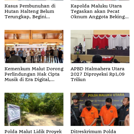
Kasus Pembunuhan di
Kapolda Maluku Utara
Hutan Halteng Belum
Tegaskan akan Pecat
Terungkap, Begini
Oknum Anggota Bekingi
Penjelasan Kapolda
Segala Bentuk Kejahatan
Malut
Kemenkum Malut Dorong
APBD Halmahera Utara
Perlindungan Hak Cipta
2027 Diproyeksi Rp1,09
Musik di Era Digital,
Triliun
Sosialisasikan
Pencatatan Gratis dan
Penguatan Royalti
Polda Malut Lidik Proyek
Ditreskrimum Polda