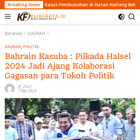
L
Breaking News
Kasus Pembunuhan di Hutan Halteng Belum Terungkap, Be
a
n
g
s
Beranda
DAERAH
u
n
DAERAH
,
POLITIK
g
Bahrain Kasuba : Pilkada Halsel
k
2024 Jadi Ajang Kolaborasi
e
k
Gagasan para Tokoh Politik
o
n
Kf_2022
7 Mei 2024
t
e
n