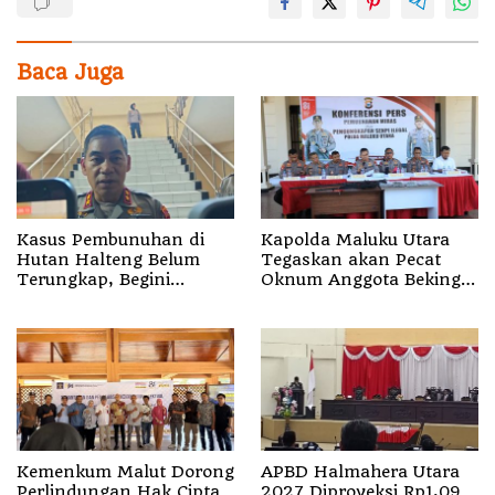
Baca Juga
Kasus Pembunuhan di
Kapolda Maluku Utara
Hutan Halteng Belum
Tegaskan akan Pecat
Terungkap, Begini
Oknum Anggota Bekingi
Penjelasan Kapolda
Segala Bentuk Kejahatan
Malut
Kemenkum Malut Dorong
APBD Halmahera Utara
Perlindungan Hak Cipta
2027 Diproyeksi Rp1,09