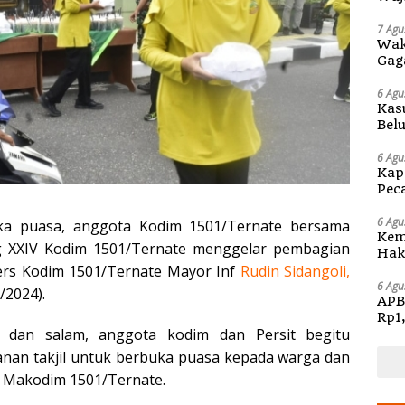
di S
7 Agu
Wak
Gag
6 Agu
Kas
Bel
Kap
6 Agu
Kap
Pec
Ben
6 Agu
ka puasa, anggota Kodim 1501/Ternate bersama
Kem
ng XXIV Kodim 1501/Ternate menggelar pembagian
Hak 
Sos
 Pers Kodim 1501/Ternate Mayor Inf
Rudin Sidangoli,
Pen
6 Agu
/2024).
APB
Rp1
dan salam, anggota kodim dan Persit begitu
an takjil untuk berbuka puasa kepada warga dan
n Makodim 1501/Ternate.