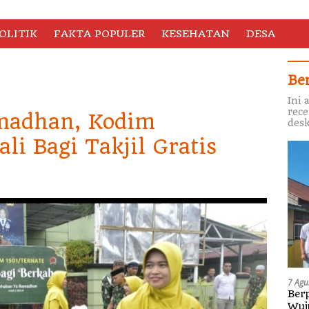
OLITIK
FAKTA POPULER
KESEHATAN
DESA
Be
Ini 
rece
madhan, Kodim
desk
li Bagi Takjil Gratis
7 Agu
Berp
Wuj