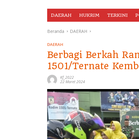
DAERAH
HUKRIM
TERKINI
P
Beranda
DAERAH
DAERAH
Berbagi Berkah Ra
1501/Ternate Kemba
Kf_2022
22 Maret 2024