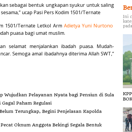
akukan sebagai bentuk ungkapan syukur untuk saling
Be
 sesama,” ucap Pasi Pers Kodim 1501/Ternate
Ini 
kate
m 1501/Ternate Letkol Arm
Adietya Yuni Nurtono
pada
dah puasa bagi umat muslim.
an selamat menjalankan ibadah puasa. Mudah-
ncar. Semoga amal ibadahnya diterima Allah SWT,”
KPP
indah Kantor ke Fogi, PT MDP Siap Wujudkan Pelayanan Nyata bagi Pensiun di Sula
BOK
i Gagal Paham Regulasi
elum Terungkap, Begini Penjelasan Kapolda
k