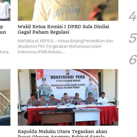
4
Wakil Ketua Komisi I DPRD Sula Dinilai
iun
Gagal Paham Regulasi
5
Klikfakta.id, KEPSUL – Ketua Bidang Pendidikan dan
Akademisi PKC Pergerakan Mahasiswa Islam
tara,
Indonesia (PMII) Maluku…
6
Kapolda Maluku Utara Tegaskan akan