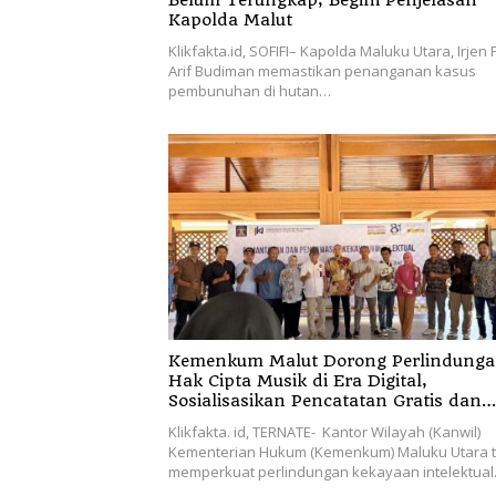
Belum Terungkap, Begini Penjelasan
Kapolda Malut
Klikfakta.id, SOFIFI– Kapolda Maluku Utara, Irjen 
Arif Budiman memastikan penanganan kasus
pembunuhan di hutan…
Kemenkum Malut Dorong Perlindung
Hak Cipta Musik di Era Digital,
Sosialisasikan Pencatatan Gratis dan
Penguatan Royalti
Klikfakta. id, TERNATE- Kantor Wilayah (Kanwil)
Kementerian Hukum (Kemenkum) Maluku Utara 
memperkuat perlindungan kekayaan intelektua