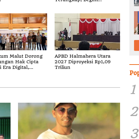
Penjelasan Kapolda Malut
um Malut Dorong
APBD Halmahera Utara
ungan Hak Cipta
2027 Diproyeksi Rp1,09
 Era Digital,
Triliun
Po
sasikan Pencatatan
dan Penguatan
1
2
3