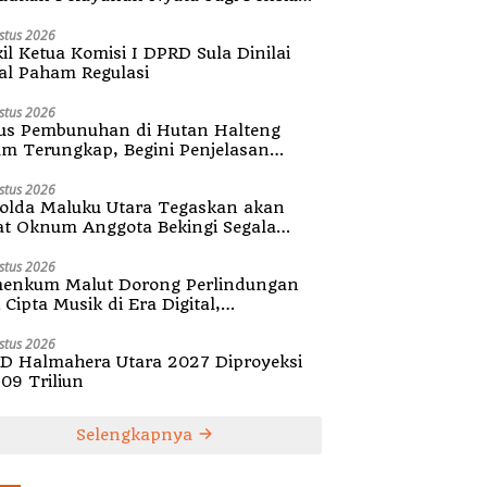
ula
stus 2026
il Ketua Komisi I DPRD Sula Dinilai
al Paham Regulasi
stus 2026
us Pembunuhan di Hutan Halteng
um Terungkap, Begini Penjelasan
olda Malut
stus 2026
olda Maluku Utara Tegaskan akan
at Oknum Anggota Bekingi Segala
tuk Kejahatan
stus 2026
enkum Malut Dorong Perlindungan
Cipta Musik di Era Digital,
ialisasikan Pencatatan Gratis dan
guatan Royalti
stus 2026
D Halmahera Utara 2027 Diproyeksi
,09 Triliun
Selengkapnya