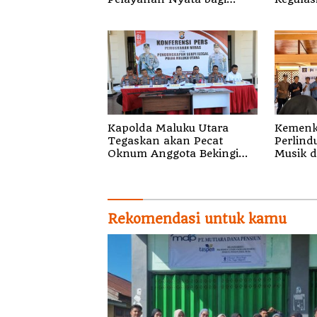
Pensiun di Sula
Kapolda Maluku Utara
Kemenk
Tegaskan akan Pecat
Perlind
Oknum Anggota Bekingi
Musik di
Segala Bentuk Kejahatan
Sosiali
Gratis 
Royalti
Rekomendasi untuk kamu