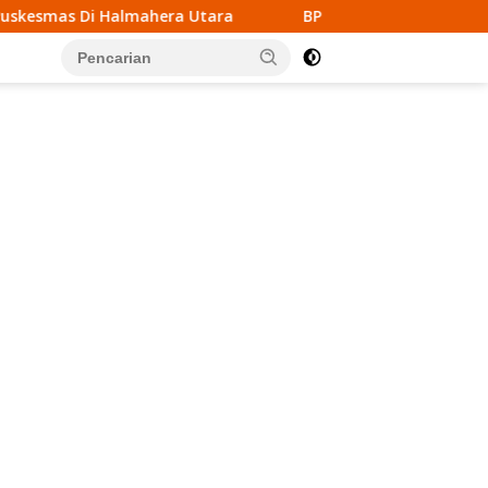
hera Utara
BPD Atubul Dol Kepulauan Tanimbar Gelar 