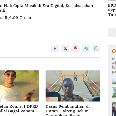
BPD
ak Cipta Musik di Era Digital, Sosialisasikan
Kep
lti
Tan
i Rp1,09 Triliun
Rem
TA 
O
In
wi
b
pa
etua Komisi I DPRD
Kasus Pembunuhan di
nilai Gagal Paham
Hutan Halteng Belum
i
Terungkap, Begini