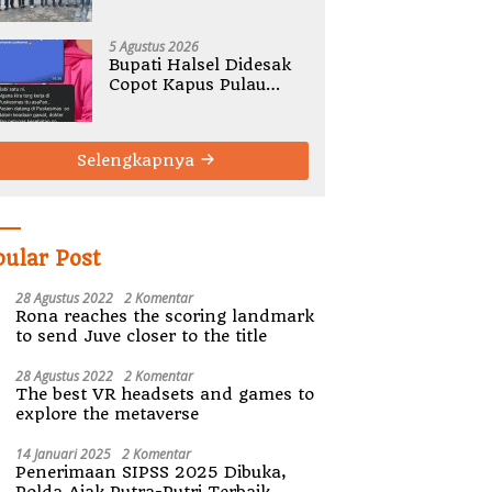
Gelar Rembug Stunting
TA 2026
5 Agustus 2026
Bupati Halsel Didesak
Copot Kapus Pulau
Joronga Nurdewi
Pandey
Selengkapnya
pular Post
28 Agustus 2022
2 Komentar
Rona reaches the scoring landmark
to send Juve closer to the title
28 Agustus 2022
2 Komentar
The best VR headsets and games to
explore the metaverse
14 Januari 2025
2 Komentar
Penerimaan SIPSS 2025 Dibuka,
Polda Ajak Putra-Putri Terbaik