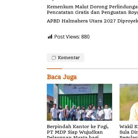
Kemenkum Malut Dorong Perlindungan H
Pencatatan Gratis dan Penguatan Roya
APBD Halmahera Utara 2027 Diproyeks
Post Views:
880
Komentar
Baca Juga
Berpindah Kantor ke Fogi,
Wakil K
PT MDP Siap Wujudkan
Sula Di
Pelayanan Nyata bagi
Regulas