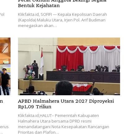
Pecat Oknum Anggota Bekingi Segala
Bentuk Kejahatan
Pol
Klikfakta.id, SOFIFI — Kepala Kepolisian Daerah
(Kapolda) Maluku Utara, Irjen Pol. Arif Budiman
menegaskan akan…
an
APBD Halmahera Utara 2027 Diproyeksi
Rp1,09 Triliun
Klikfakta.id,HALUT– Pemerintah Kabupaten
Halmahera Utara bersama DPRD resmi
terus
menandatangani Nota Kesepakatan Rancangan
l…
Prioritas dan Plafon…