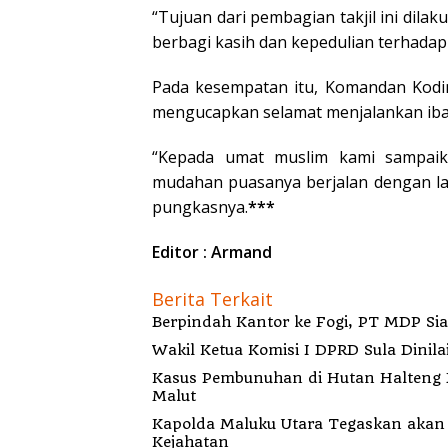
“Tujuan dari pembagian takjil ini dil
berbagi kasih dan kepedulian terhadap
Pada kesempatan itu, Komandan Kodi
mengucapkan selamat menjalankan iba
“Kepada umat muslim kami sampaik
mudahan puasanya berjalan dengan la
pungkasnya.
***
Editor : Armand
Berita Terkait
Berp
Wakil Ketua Komisi I DPRD Sula Dinila
Kasus Pembunuhan di Hutan Halteng B
Malut
Kapolda Maluku Utara Tegaskan akan Pecat Oknum Anggota Bekingi Segala Bentu
Kejahatan