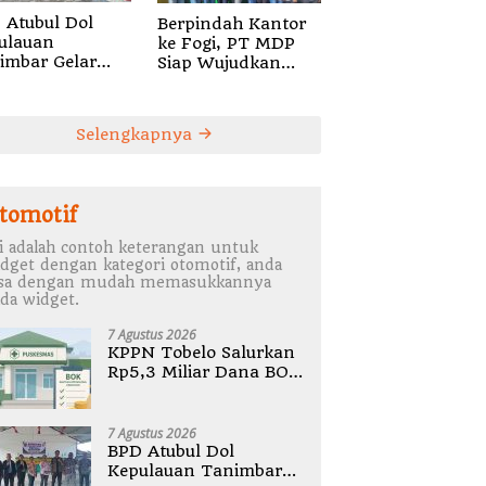
 Atubul Dol
Berpindah Kantor
ulauan
ke Fogi, PT MDP
imbar Gelar
Siap Wujudkan
bug Stunting
Pelayanan Nyata
2026
bagi Pensiun di
Sula
Selengkapnya
tomotif
i adalah contoh keterangan untuk
dget dengan kategori otomotif, anda
isa dengan mudah memasukkannya
da widget.
7 Agustus 2026
KPPN Tobelo Salurkan
Rp5,3 Miliar Dana BOK
Puskesmas Di
Halmahera Utara
7 Agustus 2026
BPD Atubul Dol
Kepulauan Tanimbar