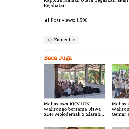
Kapolda Maluku Utara Tegaskan akan Pecat Oknum Anggota Bekingi Segala Bentu
Kejahatan
Post Views:
1,590
Komentar
Baca Juga
Mahasiswa KKN UIN
Mahasi
Walisongo bersama Siswa
Walison
SDN Mojodemak 3 Ziarahi
Gemar 
Makam Pendiri Desa
Siswa d