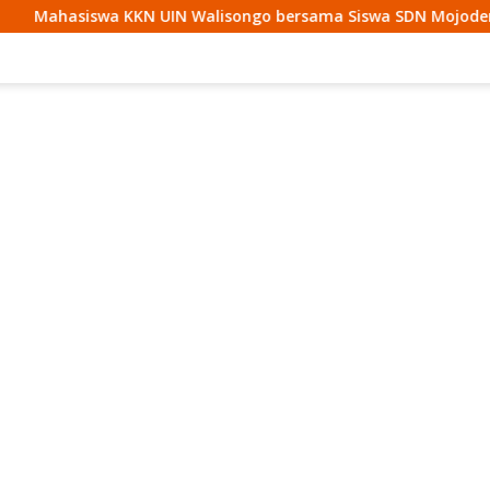
Walisongo bersama Siswa SDN Mojodemak 3 Ziarahi Makam Pen