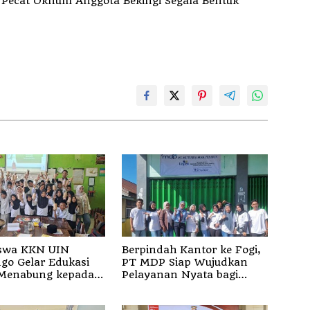
k
swa KKN UIN
Berpindah Kantor ke Fogi,
go Gelar Edukasi
PT MDP Siap Wujudkan
Menabung kepada
Pelayanan Nyata bagi
i SD 3 Mojodemak
Pensiun di Sula