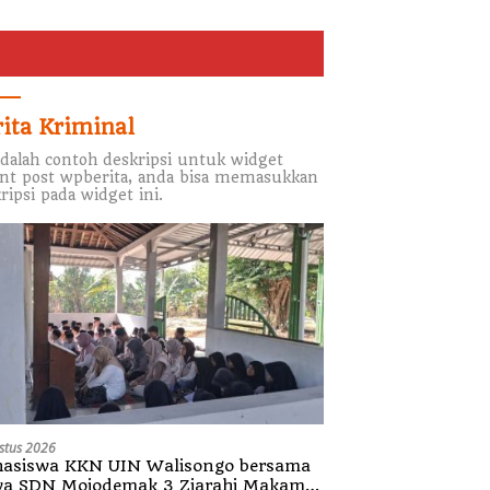
rita Kriminal
adalah contoh deskripsi untuk widget
nt post wpberita, anda bisa memasukkan
ripsi pada widget ini.
stus 2026
asiswa KKN UIN Walisongo bersama
wa SDN Mojodemak 3 Ziarahi Makam