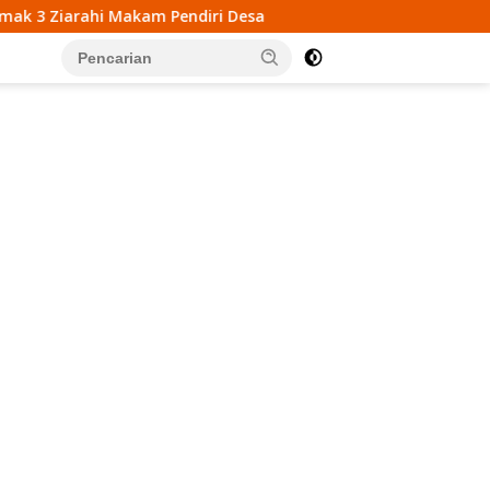
diri Desa
Mahasiswa KKN UIN Walisongo Gelar Edukas