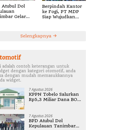
 Atubul Dol
Berpindah Kantor
ulauan
ke Fogi, PT MDP
imbar Gelar
Siap Wujudkan
bug Stunting
Pelayanan Nyata
2026
bagi Pensiun di
Sula
Selengkapnya
tomotif
i adalah contoh keterangan untuk
dget dengan kategori otomotif, anda
isa dengan mudah memasukkannya
da widget.
7 Agustus 2026
KPPN Tobelo Salurkan
Rp5,3 Miliar Dana BOK
Puskesmas Di
Halmahera Utara
7 Agustus 2026
BPD Atubul Dol
Kepulauan Tanimbar