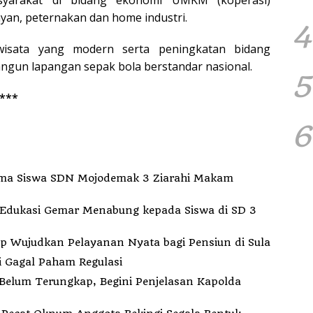
yan, peternakan dan home industri.
4
wisata yang modern serta peningkatan bidang
gun lapangan sepak bola berstandar nasional.
5
***
6
ma Siswa SDN Mojodemak 3 Ziarahi Makam
Edukasi Gemar Menabung kepada Siswa di SD 3
indah Kantor ke Fogi, PT MDP Siap Wujudkan Pelayanan Nyata bagi Pensiun di Sula
i Gagal Paham Regulasi
elum Terungkap, Begini Penjelasan Kapolda