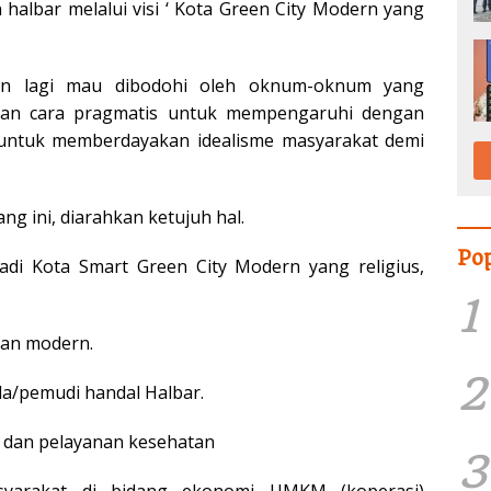
halbar melalui visi ‘ Kota Green City Modern yang
an lagi mau dibodohi oleh oknum-oknum yang
gan cara pragmatis untuk mempengaruhi dengan
untuk memberdayakan idealisme masyarakat demi
g ini, diarahkan ketujuh hal.
Po
di Kota Smart Green City Modern yang religius,
1
dan modern.
2
a/pemudi handal Halbar.
 dan pelayanan kesehatan
3
syarakat di bidang ekonomi UMKM (koperasi)