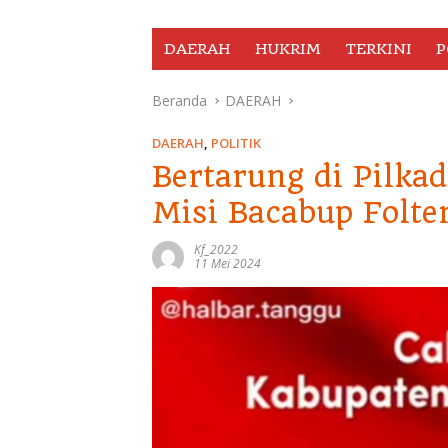
DAERAH
HUKRIM
TERKINI
P
Beranda
DAERAH
DAERAH
,
POLITIK
Bertarung di Pilkad
Misi Bacabup Folt
Kf_2022
11 Mei 2024