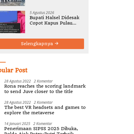
Gelar Rembug Stunting
TA 2026
5 Agustus 2026
Bupati Halsel Didesak
Copot Kapus Pulau
Joronga Nurdewi
Pandey
Selengkapnya
pular Post
28 Agustus 2022
2 Komentar
Rona reaches the scoring landmark
to send Juve closer to the title
28 Agustus 2022
2 Komentar
The best VR headsets and games to
explore the metaverse
14 Januari 2025
2 Komentar
Penerimaan SIPSS 2025 Dibuka,
Polda Ajak Putra-Putri Terbaik