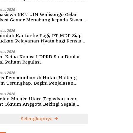
diri Desa
stus 2026
asiswa KKN UIN Walisongo Gelar
kasi Gemar Menabung kepada Siswa
SD 3 Mojodemak
stus 2026
indah Kantor ke Fogi, PT MDP Siap
udkan Pelayanan Nyata bagi Pensiun
ula
stus 2026
il Ketua Komisi I DPRD Sula Dinilai
al Paham Regulasi
stus 2026
us Pembunuhan di Hutan Halteng
um Terungkap, Begini Penjelasan
olda Malut
stus 2026
olda Maluku Utara Tegaskan akan
at Oknum Anggota Bekingi Segala
tuk Kejahatan
Selengkapnya