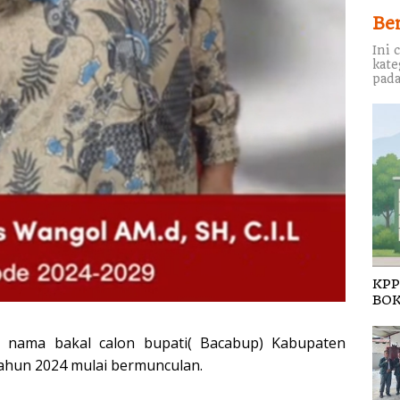
Be
Ini 
kate
pada
KPP
BOK
 nama bakal calon bupati( Bacabup) Kabupaten
ahun 2024 mulai bermunculan.