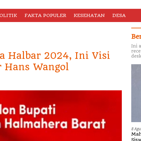
OLITIK
FAKTA POPULER
KESEHATAN
DESA
Be
Ini 
rece
a Halbar 2024, Ini Visi
desk
er Hans Wangol
8 Agu
Mah
Sis