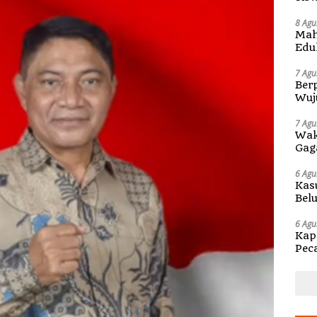
Pen
8 Agu
Mah
Edu
di 
7 Agu
Berp
Wuj
di S
7 Agu
Wak
Gag
6 Agu
Kas
Bel
Kap
6 Agu
Kap
Pec
Ben