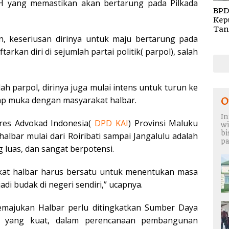
H yang memastikan akan bertarung pada Pilkada
BPD
Kep
Tan
n, keseriusan dirinya untuk maju bertarung pada
Rem
TA 
rkan diri di sejumlah partai politik( parpol), salah
lah parpol, dirinya juga mulai intens untuk turun ke
tap muka dengan masyarakat halbar.
O
In
res Advokad Indonesia(
DPD KAI
) Provinsi Maluku
wi
b
albar mulai dari Roiribati sampai Jangalulu adalah
pa
 luas, dan sangat berpotensi.
akat halbar harus bersatu untuk menentukan masa
di budak di negeri sendiri,” ucapnya.
majukan Halbar perlu ditingkatkan Sumber Daya
 yang kuat, dalam perencanaan pembangunan