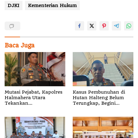
DJKI
Kementerian Hukum
Baca Juga
Mutasi Pejabat, Kapolres
Kasus Pembunuhan di
Halmahera Utara
Hutan Halteng Belum
Tekankan
Terungkap, Begini
Profesionalisme dan
Penjelasan Kapolda
Pelayanan Presisi
Malut