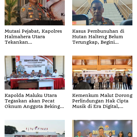
Mutasi Pejabat, Kapolres
Kasus Pembunuhan di
Halmahera Utara
Hutan Halteng Belum
Tekankan
Terungkap, Begini
Profesionalisme dan
Penjelasan Kapolda
Pelayanan Presisi
Malut
Kapolda Maluku Utara
Kemenkum Malut Dorong
Tegaskan akan Pecat
Perlindungan Hak Cipta
Oknum Anggota Bekingi
Musik di Era Digital,
Segala Bentuk Kejahatan
Sosialisasikan
Pencatatan Gratis dan
Penguatan Royalti