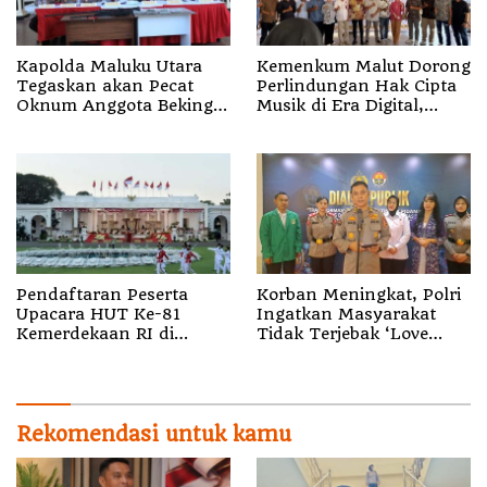
Kapolda Maluku Utara
Kemenkum Malut Dorong
Tegaskan akan Pecat
Perlindungan Hak Cipta
Oknum Anggota Bekingi
Musik di Era Digital,
Segala Bentuk Kejahatan
Sosialisasikan
Pencatatan Gratis dan
Penguatan Royalti
Pendaftaran Peserta
Korban Meningkat, Polri
Upacara HUT Ke-81
Ingatkan Masyarakat
Kemerdekaan RI di
Tidak Terjebak ‘Love
Istana Merdeka Resmi
Scamming’
Dibuka
Rekomendasi untuk kamu