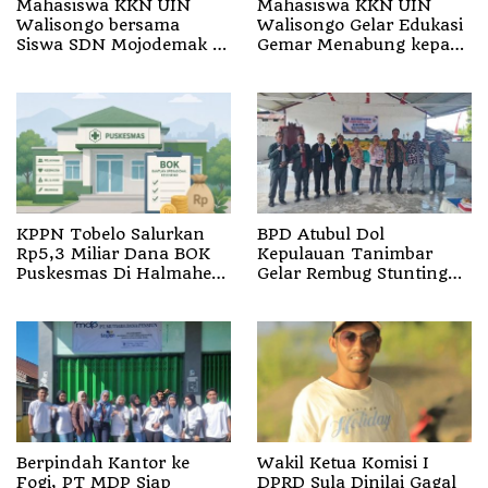
Mahasiswa KKN UIN
Mahasiswa KKN UIN
Walisongo bersama
Walisongo Gelar Edukasi
Siswa SDN Mojodemak 3
Gemar Menabung kepada
Ziarahi Makam Pendiri
Siswa di SD 3 Mojodemak
Desa
KPPN Tobelo Salurkan
BPD Atubul Dol
Rp5,3 Miliar Dana BOK
Kepulauan Tanimbar
Puskesmas Di Halmahera
Gelar Rembug Stunting
Utara
TA 2026
Berpindah Kantor ke
Wakil Ketua Komisi I
Fogi, PT MDP Siap
DPRD Sula Dinilai Gagal