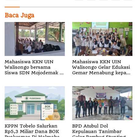
Baca Juga
Mahasiswa KKN UIN
Mahasiswa KKN UIN
Walisongo bersama
Walisongo Gelar Edukasi
Siswa SDN Mojodemak 3
Gemar Menabung kepada
Ziarahi Makam Pendiri
Siswa di SD 3 Mojodemak
Desa
KPPN Tobelo Salurkan
BPD Atubul Dol
Rp5,3 Miliar Dana BOK
Kepulauan Tanimbar
Puskesmas Di Halmahera
Gelar Rembug Stunting