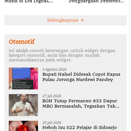
Musik di Era Digital,
Penghargaan Pemerintah
Sosialisasikan
Singapura, Temukan
Pencatatan Gratis dan
Korban Erupsi Gunung
Penguatan Royalti
Dukono
Selengkapnya
Otomotif
Ini adalah contoh keterangan untuk widget dengan
kategori otomotif, anda bisa dengan mudah
memasukkannya pada widget.
5 Agustus 2026
Bupati Halsel Didesak Copot Kapus
Pulau Joronga Nurdewi Pandey
27 Juli 2026
BGN Tutup Permanen 833 Dapur
MBG Bermasalah, Tegaskan Tak
Ada Toleransi Pelanggaran SOP
25 Juli 2026
Heboh Isu 522 Pelajar di Sidoarjo