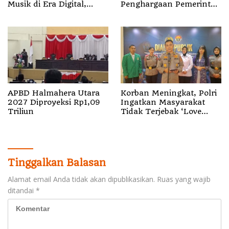
Musik di Era Digital,
Penghargaan Pemerintah
Sosialisasikan
Singapura, Temukan
Pencatatan Gratis dan
Korban Erupsi Gunung
Penguatan Royalti
Dukono
APBD Halmahera Utara
Korban Meningkat, Polri
2027 Diproyeksi Rp1,09
Ingatkan Masyarakat
Triliun
Tidak Terjebak ‘Love
Scamming’
Tinggalkan Balasan
Alamat email Anda tidak akan dipublikasikan.
Ruas yang wajib
ditandai
*