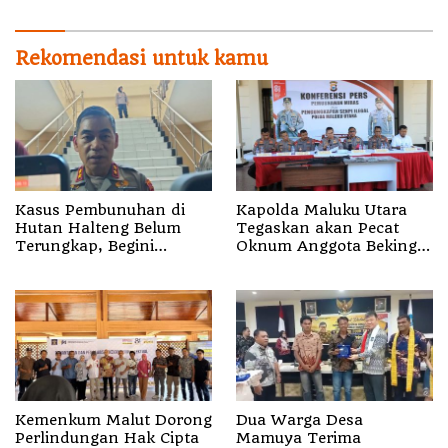
Rekomendasi untuk kamu
Kasus Pembunuhan di
Kapolda Maluku Utara
Hutan Halteng Belum
Tegaskan akan Pecat
Terungkap, Begini
Oknum Anggota Bekingi
Penjelasan Kapolda
Segala Bentuk Kejahatan
Malut
Kemenkum Malut Dorong
Dua Warga Desa
Perlindungan Hak Cipta
Mamuya Terima