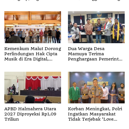
Penjelasan Kapolda
Segala Bentuk Kejahatan
Malut
Kemenkum Malut Dorong
Dua Warga Desa
Perlindungan Hak Cipta
Mamuya Terima
Musik di Era Digital,
Penghargaan Pemerintah
Sosialisasikan
Singapura, Temukan
Pencatatan Gratis dan
Korban Erupsi Gunung
Penguatan Royalti
Dukono
APBD Halmahera Utara
Korban Meningkat, Polri
2027 Diproyeksi Rp1,09
Ingatkan Masyarakat
Triliun
Tidak Terjebak ‘Love
Scamming’