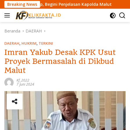
L
ngkap, Begini Penjelasan Kapolda Malut
Breaking News
Kapolda Mal
a
n
g
s
Beranda
DAERAH
u
n
DAERAH
,
HUKRIM
,
TERKINI
g
Imran Yakub Desak KPK Usut
k
Proyek Bermasalah di Dikbud
e
k
Malut
o
n
Kf_2022
7 Juni 2024
t
e
n