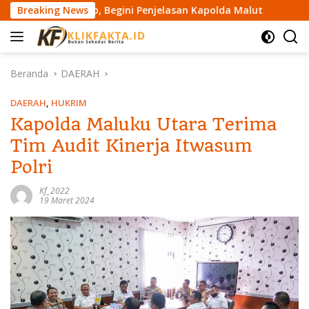
L
erungkap, Begini Penjelasan Kapolda Malut
Breaking News
Kapolda M
a
n
g
s
Beranda
DAERAH
u
n
DAERAH
,
HUKRIM
g
Kapolda Maluku Utara Terima
k
Tim Audit Kinerja Itwasum
e
k
Polri
o
n
Kf_2022
19 Maret 2024
t
e
n