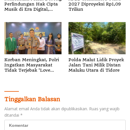
Perlindungan Hak Cipta
2027 Diproyeksi Rp1,09
Musik di Era Digital,
Triliun
Sosialisasikan
Pencatatan Gratis dan
Penguatan Royalti
Korban Meningkat, Polri
Polda Malut Lidik Proyek
Ingatkan Masyarakat
Jalan Tani Milik Distan
Tidak Terjebak ‘Love
Maluku Utara di Tidore
Scamming’
Tinggalkan Balasan
Alamat email Anda tidak akan dipublikasikan.
Ruas yang wajib
ditandai
*