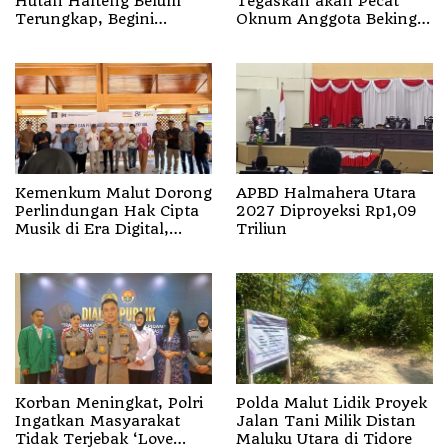
Hutan Halteng Belum
Tegaskan akan Pecat
Terungkap, Begini
Oknum Anggota Bekingi
Penjelasan Kapolda
Segala Bentuk Kejahatan
Malut
Kemenkum Malut Dorong
APBD Halmahera Utara
Perlindungan Hak Cipta
2027 Diproyeksi Rp1,09
Musik di Era Digital,
Triliun
Sosialisasikan
Pencatatan Gratis dan
Penguatan Royalti
Korban Meningkat, Polri
Polda Malut Lidik Proyek
Ingatkan Masyarakat
Jalan Tani Milik Distan
Tidak Terjebak ‘Love
Maluku Utara di Tidore