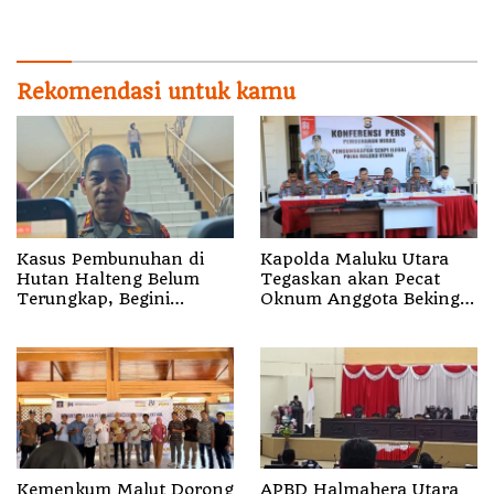
Scamming’
Rekomendasi untuk kamu
Kasus Pembunuhan di
Kapolda Maluku Utara
Hutan Halteng Belum
Tegaskan akan Pecat
Terungkap, Begini
Oknum Anggota Bekingi
Penjelasan Kapolda
Segala Bentuk Kejahatan
Malut
Kemenkum Malut Dorong
APBD Halmahera Utara