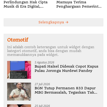
Mamuya Terima
Perlindungan Hak Cipta
Penghargaan Pemerintah
Musik di Era Digital,
Singapura, Temukan
Sosialisasikan
Korban Erupsi Gunung
Pencatatan Gratis dan
Dukono
Penguatan Royalti
Selengkapnya
Otomotif
Ini adalah contoh keterangan untuk widget dengan
kategori otomotif, anda bisa dengan mudah
memasukkannya pada widget.
5 Agustus 2026
Bupati Halsel Didesak Copot Kapus
Pulau Joronga Nurdewi Pandey
27 Juli 2026
BGN Tutup Permanen 833 Dapur
MBG Bermasalah, Tegaskan Tak
Ada Toleransi Pelanggaran SOP
25 Juli 2026