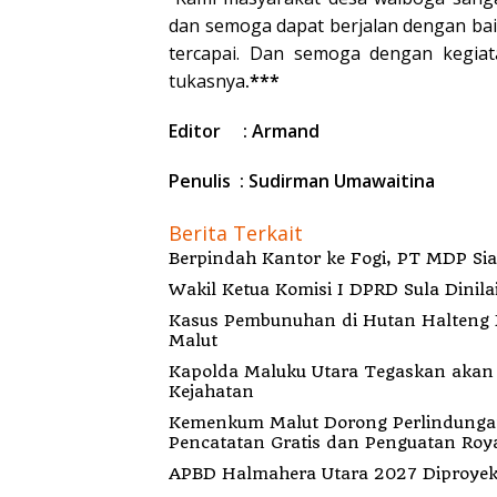
dan semoga dapat berjalan dengan bai
tercapai. Dan semoga dengan kegiat
tukasnya
.***
Editor : Armand
Penulis : Sudirman Umawaitina
Berita Terkait
Berp
Wakil Ketua Komisi I DPRD Sula Dinila
Kasus Pembunuhan di Hutan Halteng B
Malut
Kapolda Maluku Utara Tegaskan akan Pecat Oknum Anggota Bekingi Segala Bentu
Kejahatan
Kemenkum Malut Dorong Perlindungan H
Pencatatan Gratis dan Penguatan Roya
APBD Halmahera Utara 2027 Diproyeks