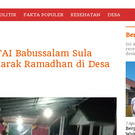
OLITIK
FAKTA POPULER
KESEHATAN
DESA
Be
Ini 
rece
AI Babussalam Sula
desk
marak Ramadhan di Desa
7 Agu
Berp
Wuj