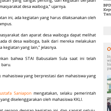
giatan yang sangat penting, dan kegiatan berjalan
BPD
asyarakat desa waiboga,” ujarnya.
Kep
Tan
an ini, ada kegiatan yang harus dilaksanakan oleh
Rem
TA 
Kampus.
syarakat dan aparat desa waiboga dapat melihat
da di desa waiboga, baik dari mereka melakukan
kegiatan yang lain,” jelasnya.
O
In
an bahwa STAI Babusalam Sula saat ini telah
wi
 baru.
b
pa
k mahasiswa yang berprestasi dan mahasiswa yang
ustafa Saniapon
mengatakan, selaku pemerintah
 yang diselenggarakan oleh mahasiswa KKLI.
t respon dengan kegiatan ini, dan sangat setuju,