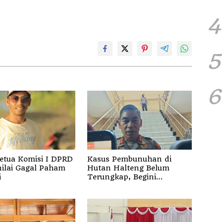
4
5
6
etua Komisi I DPRD
Kasus Pembunuhan di
nilai Gagal Paham
Hutan Halteng Belum
i
Terungkap, Begini
Penjelasan Kapolda Malut