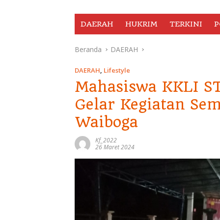
DAERAH
HUKRIM
TERKINI
P
Beranda
DAERAH
DAERAH
,
Lifestyle
Mahasiswa KKLI ST
Gelar Kegiatan Se
Waiboga
Kf_2022
26 Maret 2024