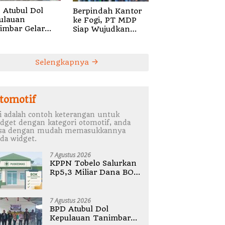
 Atubul Dol
Berpindah Kantor
ulauan
ke Fogi, PT MDP
imbar Gelar
Siap Wujudkan
bug Stunting
Pelayanan Nyata
2026
bagi Pensiun di
Sula
Selengkapnya
tomotif
i adalah contoh keterangan untuk
dget dengan kategori otomotif, anda
isa dengan mudah memasukkannya
da widget.
7 Agustus 2026
KPPN Tobelo Salurkan
Rp5,3 Miliar Dana BOK
Puskesmas Di
Halmahera Utara
7 Agustus 2026
BPD Atubul Dol
Kepulauan Tanimbar