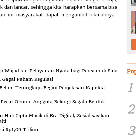
k dan lancar, sehingga kita harapkan bersama bisa
an ini masyarakat dapat mengambil hikmahnya,”
Po
indah Kantor ke Fogi, PT MDP Siap Wujudkan Pelayanan Nyata bagi Pensiun di Sula
i Gagal Paham Regulasi
1
elum Terungkap, Begini Penjelasan Kapolda
k
2
ak Cipta Musik di Era Digital, Sosialisasikan
lti
3
i Rp1,09 Triliun