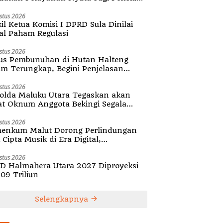
ula
stus 2026
il Ketua Komisi I DPRD Sula Dinilai
al Paham Regulasi
stus 2026
us Pembunuhan di Hutan Halteng
um Terungkap, Begini Penjelasan
olda Malut
stus 2026
olda Maluku Utara Tegaskan akan
at Oknum Anggota Bekingi Segala
tuk Kejahatan
stus 2026
enkum Malut Dorong Perlindungan
Cipta Musik di Era Digital,
ialisasikan Pencatatan Gratis dan
guatan Royalti
stus 2026
D Halmahera Utara 2027 Diproyeksi
,09 Triliun
Selengkapnya