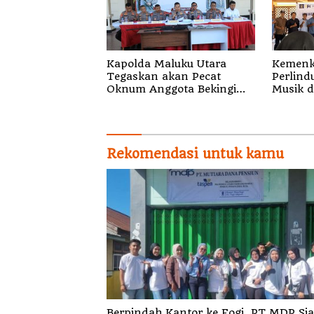
Kapolda Maluku Utara
Kemenk
Tegaskan akan Pecat
Perlind
Oknum Anggota Bekingi
Musik di
Segala Bentuk Kejahatan
Sosiali
Gratis 
Royalti
Rekomendasi untuk kamu
Berpindah Kantor ke Fogi, PT MDP Siap