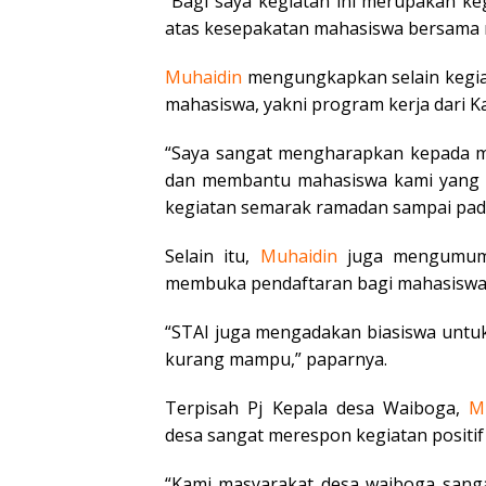
“Bagi saya kegiatan ini merupakan ke
atas kesepakatan mahasiswa bersama m
Muhaidin
mengungkapkan selain kegiat
mahasiswa, yakni program kerja dari 
“Saya sangat mengharapkan kepada ma
dan membantu mahasiswa kami yang a
kegiatan semarak ramadan sampai pada 
Selain itu,
Muhaidin
juga mengumumk
membuka pendaftaran bagi mahasiswa
“STAI juga mengadakan biasiswa untu
kurang mampu,” paparnya.
Terpisah Pj Kepala desa Waiboga,
M
desa sangat merespon kegiatan positif
“Kami masyarakat desa waiboga sanga