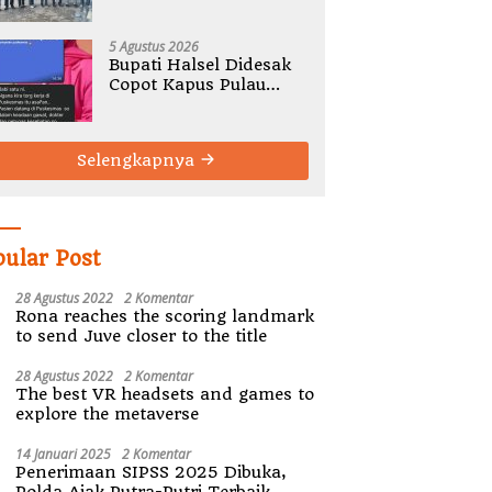
Gelar Rembug Stunting
TA 2026
5 Agustus 2026
Bupati Halsel Didesak
Copot Kapus Pulau
Joronga Nurdewi
Pandey
Selengkapnya
pular Post
28 Agustus 2022
2 Komentar
Rona reaches the scoring landmark
to send Juve closer to the title
28 Agustus 2022
2 Komentar
The best VR headsets and games to
explore the metaverse
14 Januari 2025
2 Komentar
Penerimaan SIPSS 2025 Dibuka,
Polda Ajak Putra-Putri Terbaik