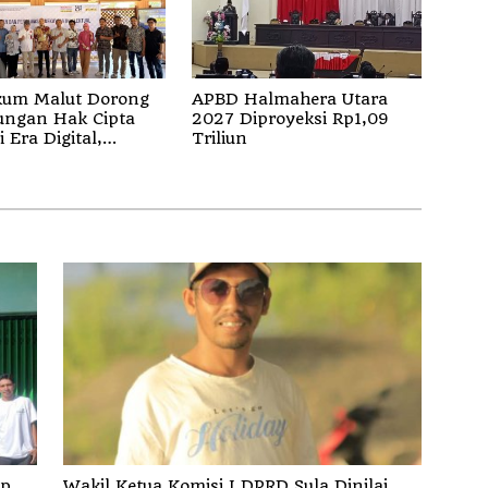
um Malut Dorong
APBD Halmahera Utara
ungan Hak Cipta
2027 Diproyeksi Rp1,09
 Era Digital,
Triliun
sasikan Pencatatan
dan Penguatan
Wakil Ketua Komisi I DPRD Sula Dinilai