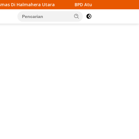
tara
BPD Atubul Dol Kepulauan Tanimbar Gelar Rembug