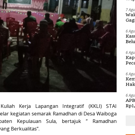
di S
7 Agu
Wak
Gag
6 Agu
Kas
Bel
Kap
6 Agu
Kap
Pec
Ben
6 Agu
Kem
Hak 
Sos
Pen
6 Agu
APB
liah Kerja Lapangan Integratif (KKLI) STAI
Rp1
elar kegiatan semarak Ramadhan di Desa Waiboga
paten Kepulauan Sula, bertajuk ” Ramadhan
ng Berkualitas”.