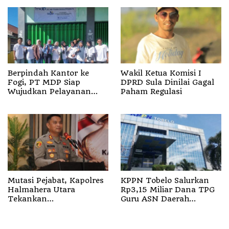
Berpindah Kantor ke
Wakil Ketua Komisi I
Fogi, PT MDP Siap
DPRD Sula Dinilai Gagal
Wujudkan Pelayanan
Paham Regulasi
Nyata bagi Pensiun di
Sula
Mutasi Pejabat, Kapolres
KPPN Tobelo Salurkan
Halmahera Utara
Rp3,15 Miliar Dana TPG
Tekankan
Guru ASN Daerah
Profesionalisme dan
Gelombang I Juli 2026
Pelayanan Presisi