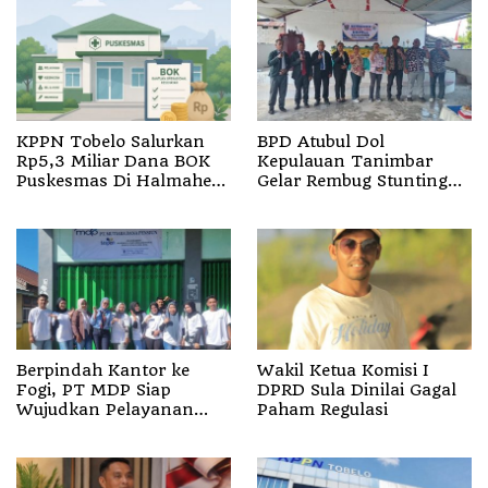
KPPN Tobelo Salurkan
BPD Atubul Dol
Rp5,3 Miliar Dana BOK
Kepulauan Tanimbar
Puskesmas Di Halmahera
Gelar Rembug Stunting
Utara
TA 2026
Berpindah Kantor ke
Wakil Ketua Komisi I
Fogi, PT MDP Siap
DPRD Sula Dinilai Gagal
Wujudkan Pelayanan
Paham Regulasi
Nyata bagi Pensiun di
Sula