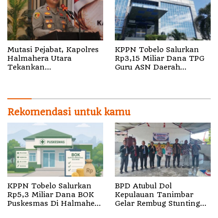
Mutasi Pejabat, Kapolres
KPPN Tobelo Salurkan
Halmahera Utara
Rp3,15 Miliar Dana TPG
Tekankan
Guru ASN Daerah
Profesionalisme dan
Gelombang I Juli 2026
Pelayanan Presisi
Rekomendasi untuk kamu
KPPN Tobelo Salurkan
BPD Atubul Dol
Rp5,3 Miliar Dana BOK
Kepulauan Tanimbar
Puskesmas Di Halmahera
Gelar Rembug Stunting
Utara
TA 2026