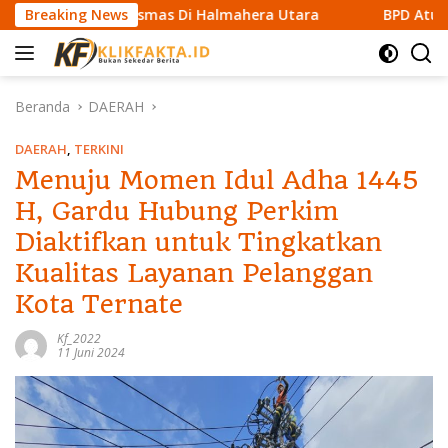
L
 Puskesmas Di Halmahera Utara
Breaking News
BPD Atubul Dol Kepula
a
n
g
s
Beranda
DAERAH
u
n
DAERAH
,
TERKINI
g
Menuju Momen Idul Adha 1445
k
H, Gardu Hubung Perkim
e
k
Diaktifkan untuk Tingkatkan
o
Kualitas Layanan Pelanggan
n
t
Kota Ternate
e
n
Kf_2022
11 Juni 2024