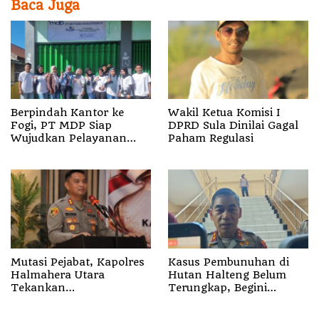
Baca Juga
Berpindah Kantor ke
Wakil Ketua Komisi I
Fogi, PT MDP Siap
DPRD Sula Dinilai Gagal
Wujudkan Pelayanan
Paham Regulasi
Nyata bagi Pensiun di
Sula
Mutasi Pejabat, Kapolres
Kasus Pembunuhan di
Halmahera Utara
Hutan Halteng Belum
Tekankan
Terungkap, Begini
Profesionalisme dan
Penjelasan Kapolda
Pelayanan Presisi
Malut