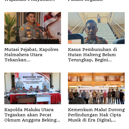
Nyata bagi Pensiun di
Sula
Mutasi Pejabat, Kapolres
Kasus Pembunuhan di
Halmahera Utara
Hutan Halteng Belum
Tekankan
Terungkap, Begini
Profesionalisme dan
Penjelasan Kapolda
Pelayanan Presisi
Malut
Kapolda Maluku Utara
Kemenkum Malut Dorong
Tegaskan akan Pecat
Perlindungan Hak Cipta
Oknum Anggota Bekingi
Musik di Era Digital,
Segala Bentuk Kejahatan
Sosialisasikan