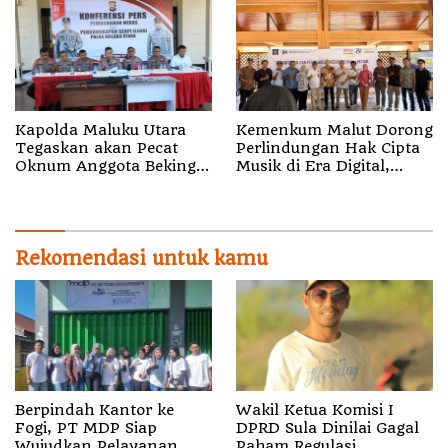
Kapolda Maluku Utara
Kemenkum Malut Dorong
Tegaskan akan Pecat
Perlindungan Hak Cipta
Oknum Anggota Bekingi
Musik di Era Digital,
Segala Bentuk Kejahatan
Sosialisasikan
Pencatatan Gratis dan
Penguatan Royalti
Rekomendasi untuk kamu
Berpindah Kantor ke
Wakil Ketua Komisi I
Fogi, PT MDP Siap
DPRD Sula Dinilai Gagal
Wujudkan Pelayanan
Paham Regulasi