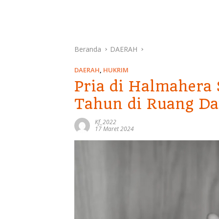
Beranda
DAERAH
DAERAH
,
HUKRIM
Pria di Halmahera 
Tahun di Ruang Da
Kf_2022
17 Maret 2024