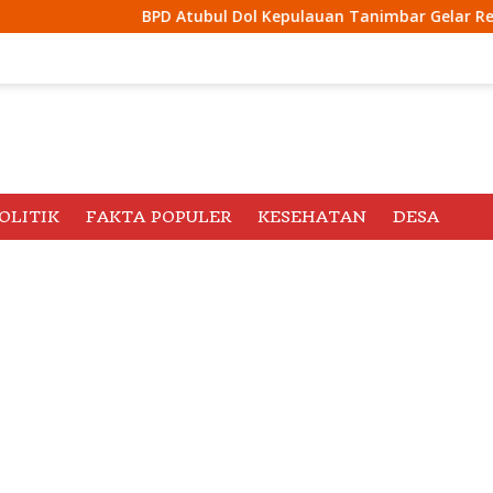
D Atubul Dol Kepulauan Tanimbar Gelar Rembug Stunting TA 2
OLITIK
FAKTA POPULER
KESEHATAN
DESA