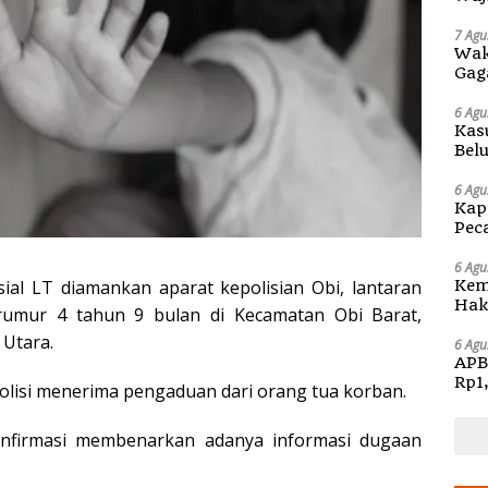
di S
7 Agu
Wak
Gag
6 Agu
Kas
Bel
Kap
6 Agu
Kap
Pec
Ben
6 Agu
sial LT diamankan aparat kepolisian Obi, lantaran
Kem
Hak 
rumur 4 tahun 9 bulan di Kecamatan Obi Barat,
Sos
Utara.
Pen
6 Agu
APB
Rp1
polisi menerima pengaduan dari orang tua korban.
nfirmasi membenarkan adanya informasi dugaan