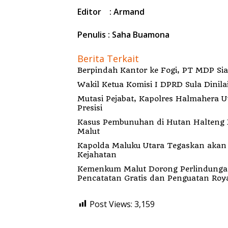
Editor : Armand
Penulis : Saha Buamona
Berita Terkait
Berp
Wakil Ketua Komisi I DPRD Sula Dinila
Mutasi Pejabat, Kapolres Halmahera 
Presisi
Kasus Pembunuhan di Hutan Halteng B
Malut
Kapolda Maluku Utara Tegaskan akan Pecat Oknum Anggota Bekingi Segala Bentu
Kejahatan
Kemenkum Malut Dorong Perlindungan H
Pencatatan Gratis dan Penguatan Roya
Post Views:
3,159