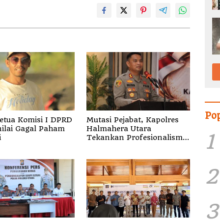
Po
etua Komisi I DPRD
Mutasi Pejabat, Kapolres
nilai Gagal Paham
Halmahera Utara
1
i
Tekankan Profesionalisme
dan Pelayanan Presisi
2
3