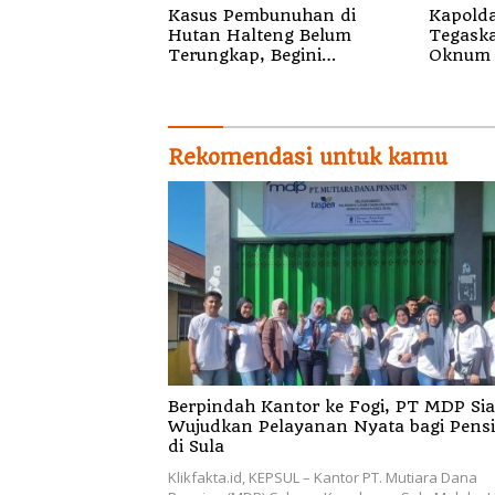
Kasus Pembunuhan di
Kapolda
Hutan Halteng Belum
Tegaskan 
Terungkap, Begini
Oknum 
Penjelasan Kapolda Malut
Segala 
Rekomendasi untuk kamu
Berpindah Kantor ke Fogi, PT MDP Siap
Wujudkan Pelayanan Nyata bagi Pens
di Sula
Klikfakta.id, KEPSUL – Kantor PT. Mutiara Dana