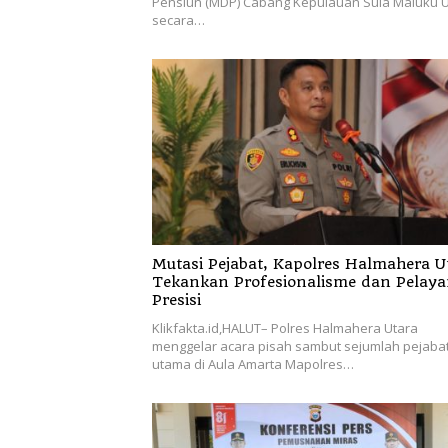
Pensiun (MDP) Cabang Kepulauan Sula Maluku U
secara…
Mutasi Pejabat, Kapolres Halmahera U
Tekankan Profesionalisme dan Pelay
Presisi
Klikfakta.id,HALUT– Polres Halmahera Utara
menggelar acara pisah sambut sejumlah pejaba
utama di Aula Amarta Mapolres…