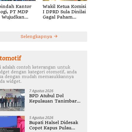
pindah Kantor
Wakil Ketua Komisi
Fogi, PT MDP
I DPRD Sula Dinilai
p Wujudkan
Gagal Paham
ayanan Nyata
Regulasi
i Pensiun di
a
Selengkapnya
tomotif
i adalah contoh keterangan untuk
dget dengan kategori otomotif, anda
isa dengan mudah memasukkannya
da widget.
7 Agustus 2026
BPD Atubul Dol
Kepulauan Tanimbar
Gelar Rembug Stunting
TA 2026
5 Agustus 2026
Bupati Halsel Didesak
Copot Kapus Pulau