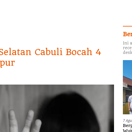
Be
Ini 
rece
Selatan Cabuli Bocah 4
desk
pur
7 Agu
Berp
Wuj