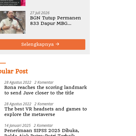
Joronga Nurdewi
Pandey
27 Juli 2026
BGN Tutup Permanen
833 Dapur MBG
Bermasalah, Tegaskan
Tak Ada Toleransi
Pelanggaran SOP
Selengkapnya
pular Post
28 Agustus 2022
2 Komentar
Rona reaches the scoring landmark
to send Juve closer to the title
28 Agustus 2022
2 Komentar
The best VR headsets and games to
explore the metaverse
14 Januari 2025
2 Komentar
Penerimaan SIPSS 2025 Dibuka,
Polda Ajak Putra-Putri Terbaik