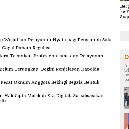
Ber
ke 
Sia
Pel
bag
Sul
indah Kantor ke Fogi, PT MDP Siap Wujudkan Pelayanan Nyata bagi Pensiun di Sula
i Gagal Paham Regulasi
Utara Tekankan Profesionalisme dan Pelayanan
O
In
elum Terungkap, Begini Penjelasan Kapolda
wi
b
pa
k
ak Cipta Musik di Era Digital, Sosialisasikan
lti