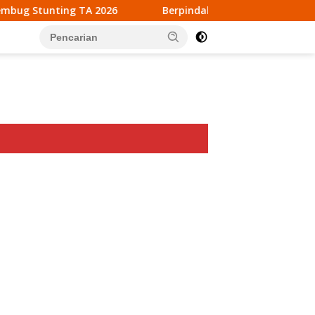
026
Berpindah Kantor ke Fogi, PT MDP Siap Wujudkan P