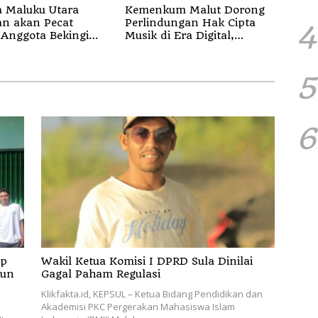
 Maluku Utara
Kemenkum Malut Dorong
akan Pecat
Perlindungan Hak Cipta
4
Anggota Bekingi
Musik di Era Digital,
Bentuk Kejahatan
Sosialisasikan Pencatatan
Gratis dan Penguatan
Royalti
5
6
Wakil Ketua Komisi I DPRD Sula Dinilai
iun
Gagal Paham Regulasi
Klikfakta.id, KEPSUL – Ketua Bidang Pendidikan dan
Akademisi PKC Pergerakan Mahasiswa Islam