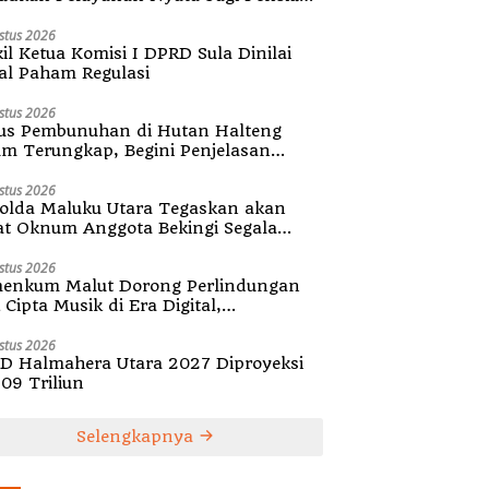
ula
stus 2026
il Ketua Komisi I DPRD Sula Dinilai
al Paham Regulasi
stus 2026
us Pembunuhan di Hutan Halteng
um Terungkap, Begini Penjelasan
olda Malut
stus 2026
olda Maluku Utara Tegaskan akan
at Oknum Anggota Bekingi Segala
tuk Kejahatan
stus 2026
enkum Malut Dorong Perlindungan
Cipta Musik di Era Digital,
ialisasikan Pencatatan Gratis dan
guatan Royalti
stus 2026
D Halmahera Utara 2027 Diproyeksi
,09 Triliun
Selengkapnya