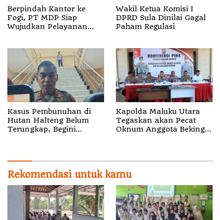
Berpindah Kantor ke
Wakil Ketua Komisi I
Fogi, PT MDP Siap
DPRD Sula Dinilai Gagal
Wujudkan Pelayanan
Paham Regulasi
Nyata bagi Pensiun di
Sula
Kasus Pembunuhan di
Kapolda Maluku Utara
Hutan Halteng Belum
Tegaskan akan Pecat
Terungkap, Begini
Oknum Anggota Bekingi
Penjelasan Kapolda
Segala Bentuk Kejahatan
Malut
Rekomendasi untuk kamu