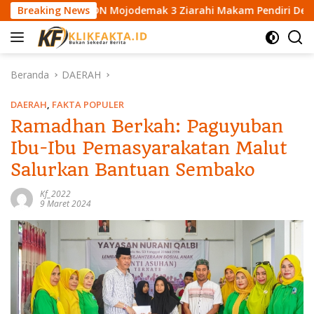
L
Siswa SDN Mojodemak 3 Ziarahi Makam Pendiri Desa
Breaking News
M
a
n
g
s
Beranda
DAERAH
u
n
DAERAH
,
FAKTA POPULER
g
Ramadhan Berkah: Paguyuban
k
Ibu-Ibu Pemasyarakatan Malut
e
k
Salurkan Bantuan Sembako
o
n
Kf_2022
9 Maret 2024
t
e
n