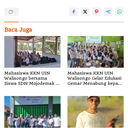
Baca Juga
Mahasiswa KKN UIN
Mahasiswa KKN UIN
Walisongo bersama
Walisongo Gelar Edukasi
Siswa SDN Mojodemak 3
Gemar Menabung kepada
Ziarahi Makam Pendiri
Siswa di SD 3 Mojodemak
Desa