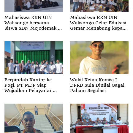
Mahasiswa KKN UIN
Mahasiswa KKN UIN
Walisongo bersama
Walisongo Gelar Edukasi
Siswa SDN Mojodemak 3
Gemar Menabung kepada
Ziarahi Makam Pendiri
Siswa di SD 3 Mojodemak
Desa
Berpindah Kantor ke
Wakil Ketua Komisi I
Fogi, PT MDP Siap
DPRD Sula Dinilai Gagal
Wujudkan Pelayanan
Paham Regulasi
Nyata bagi Pensiun di
Sula