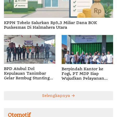
KPPN Tobelo Salurkan Rp5,3 Miliar Dana BOK
Puskesmas Di Halmahera Utara
BPD Atubul Dol
Berpindah Kantor ke
Kepulauan Tanimbar
Fogi, PT MDP Siap
Gelar Rembug Stunting
Wujudkan Pelayanan
TA 2026
Nyata bagi Pensiun di
Sula
Selengkapnya
Otomotif