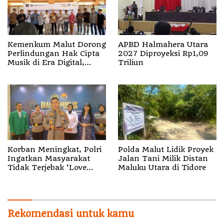
Kemenkum Malut Dorong
APBD Halmahera Utara
Perlindungan Hak Cipta
2027 Diproyeksi Rp1,09
Musik di Era Digital,
Triliun
Sosialisasikan
Pencatatan Gratis dan
Penguatan Royalti
Korban Meningkat, Polri
Polda Malut Lidik Proyek
Ingatkan Masyarakat
Jalan Tani Milik Distan
Tidak Terjebak ‘Love
Maluku Utara di Tidore
Scamming’
Rekomendasi untuk kamu