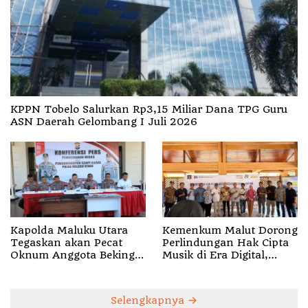
KPPN Tobelo Salurkan Rp3,15 Miliar Dana TPG Guru
ASN Daerah Gelombang I Juli 2026
Kapolda Maluku Utara
Kemenkum Malut Dorong
Tegaskan akan Pecat
Perlindungan Hak Cipta
Oknum Anggota Bekingi
Musik di Era Digital,
Segala Bentuk Kejahatan
Sosialisasikan
Pencatatan Gratis dan
Penguatan Royalti
Selengkapnya