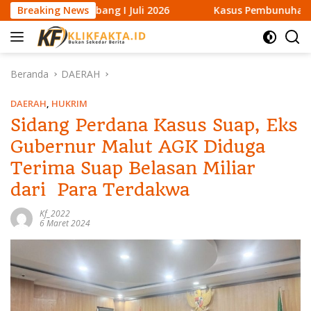
L
ng I Juli 2026
Breaking News
Kasus Pembunuhan di Hutan Halteng Be
a
n
g
s
Beranda
DAERAH
u
n
DAERAH
,
HUKRIM
g
Sidang Perdana Kasus Suap, Eks
k
Gubernur Malut AGK Diduga
e
k
Terima Suap Belasan Miliar
o
dari Para Terdakwa
n
t
Kf_2022
e
6 Maret 2024
n