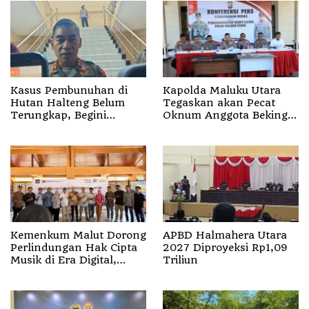
Kasus Pembunuhan di
Kapolda Maluku Utara
Hutan Halteng Belum
Tegaskan akan Pecat
Terungkap, Begini
Oknum Anggota Bekingi
Penjelasan Kapolda
Segala Bentuk Kejahatan
Malut
Kemenkum Malut Dorong
APBD Halmahera Utara
Perlindungan Hak Cipta
2027 Diproyeksi Rp1,09
Musik di Era Digital,
Triliun
Sosialisasikan
Pencatatan Gratis dan
Penguatan Royalti