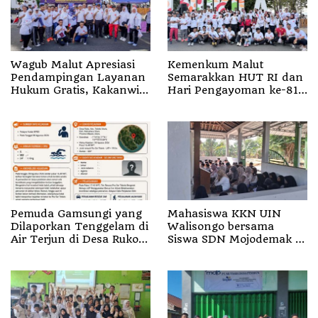
Wagub Malut Apresiasi
Kemenkum Malut
Pendampingan Layanan
Semarakkan HUT RI dan
Hukum Gratis, Kakanwil:
Hari Pengayoman ke-81
Pencatatan Hak Cipta
melalui Fun Walk di
Musik Kini Rp0
Ternate
Pemuda Gamsungi yang
Mahasiswa KKN UIN
Dilaporkan Tenggelam di
Walisongo bersama
Air Terjun di Desa Ruko
Siswa SDN Mojodemak 3
Halut Belum Ditemukan
Ziarahi Makam Pendiri
Desa