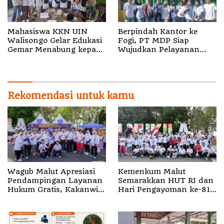
Mahasiswa KKN UIN
Berpindah Kantor ke
Walisongo Gelar Edukasi
Fogi, PT MDP Siap
Gemar Menabung kepada
Wujudkan Pelayanan
Siswa di SD 3 Mojodemak
Nyata bagi Pensiun di
Sula
Rekomendasi untuk kamu
Wagub Malut Apresiasi
Kemenkum Malut
Pendampingan Layanan
Semarakkan HUT RI dan
Hukum Gratis, Kakanwil:
Hari Pengayoman ke-81
Pencatatan Hak Cipta
melalui Fun Walk di
Musik Kini Rp0
Ternate