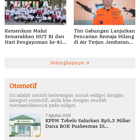
Tim Gabungan Lanjutkan
Kemenkum Malut
Pencarian Remaja Hilang
Semarakkan HUT RI dan
di Air Terjun Jembatan
Hari Pengayoman ke-81
Alam
melalui Fun Walk di
Ternate
Selengkapnya
Otomotif
Ini adalah contoh keterangan untuk widget dengan
kategori otomotif, anda bisa dengan mudah
memasukkannya pada widget.
7 Agustus 2026
KPPN Tobelo Salurkan Rp5,3 Miliar
Dana BOK Puskesmas Di
Halmahera Utara