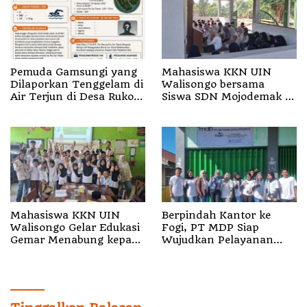
Pemuda Gamsungi yang
Mahasiswa KKN UIN
Dilaporkan Tenggelam di
Walisongo bersama
Air Terjun di Desa Ruko
Siswa SDN Mojodemak 3
Halut Belum Ditemukan
Ziarahi Makam Pendiri
Desa
Mahasiswa KKN UIN
Berpindah Kantor ke
Walisongo Gelar Edukasi
Fogi, PT MDP Siap
Gemar Menabung kepada
Wujudkan Pelayanan
Siswa di SD 3 Mojodemak
Nyata bagi Pensiun di
Sula