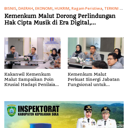
BISNIS
,
DAERAH
,
EKONOMI
,
HUKRIM
,
Ragam Peristiwa
,
TERKINI
6
Agustus 2026
Kemenkum Malut Dorong Perlindungan
Hak Cipta Musik di Era Digital,
Sosialisasikan Pencatatan Gratis dan
Penguatan Royalti
Kakanwil Kemenkum
Kemenkum Malut
Malut Sampaikan Poin
Perkuat Sinergi Jabatan
Krusial Hadapi Penilaian
Fungsional untuk
Predikat WBBM
Wujudkan Kebijakan
Publik Berkualitas