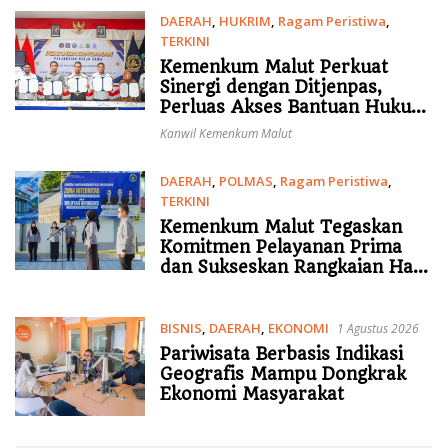
DAERAH
,
HUKRIM
,
Ragam Peristiwa
,
TERKINI
3 Agustus 2026
Kemenkum Malut Perkuat
Sinergi dengan Ditjenpas,
Perluas Akses Bantuan Hukum
dan Pelindungan Kekayaan
Kanwil Kemenkum Malut
Intelektual bagi Warga Binaan
DAERAH
,
POLMAS
,
Ragam Peristiwa
,
TERKINI
3 Agustus 2026
Kemenkum Malut Tegaskan
Komitmen Pelayanan Prima
dan Sukseskan Rangkaian Hari
Pengayoman ke-81
BISNIS
,
DAERAH
,
EKONOMI
1 Agustus 2026
Pariwisata Berbasis Indikasi
Geografis Mampu Dongkrak
Ekonomi Masyarakat