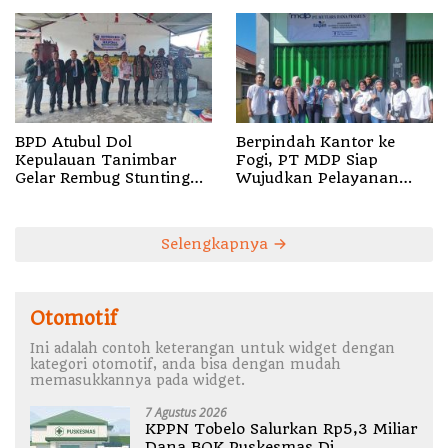
BPD Atubul Dol
Berpindah Kantor ke
Kepulauan Tanimbar
Fogi, PT MDP Siap
Gelar Rembug Stunting
Wujudkan Pelayanan
TA 2026
Nyata bagi Pensiun di
Sula
Selengkapnya
Otomotif
Ini adalah contoh keterangan untuk widget dengan
kategori otomotif, anda bisa dengan mudah
memasukkannya pada widget.
7 Agustus 2026
KPPN Tobelo Salurkan Rp5,3 Miliar
Dana BOK Puskesmas Di