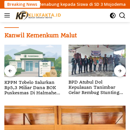
L
si Gemar Menabung kepada Siswa di SD 3 Mojodemak
Breaking News
K
a
n
g
s
u
Kanwil Kemenkum Malut
n
g
k
e
k
o
n
BPD Atubul Dol
KPPN Tobelo Salurkan
t
Kepulauan Tanimbar
Rp5,3 Miliar Dana BOK
e
Gelar Rembug Stunting
Puskesmas Di Halmahera
TA 2026
Utara
n