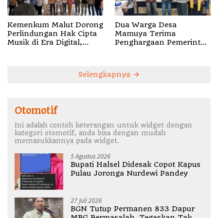
Kemenkum Malut Dorong
Dua Warga Desa
Perlindungan Hak Cipta
Mamuya Terima
Musik di Era Digital,
Penghargaan Pemerintah
Sosialisasikan
Singapura, Temukan
Pencatatan Gratis dan
Korban Erupsi Gunung
Penguatan Royalti
Dukono
Selengkapnya
Otomotif
Ini adalah contoh keterangan untuk widget dengan
kategori otomotif, anda bisa dengan mudah
memasukkannya pada widget.
5 Agustus 2026
Bupati Halsel Didesak Copot Kapus
Pulau Joronga Nurdewi Pandey
27 Juli 2026
BGN Tutup Permanen 833 Dapur
MBG Bermasalah, Tegaskan Tak