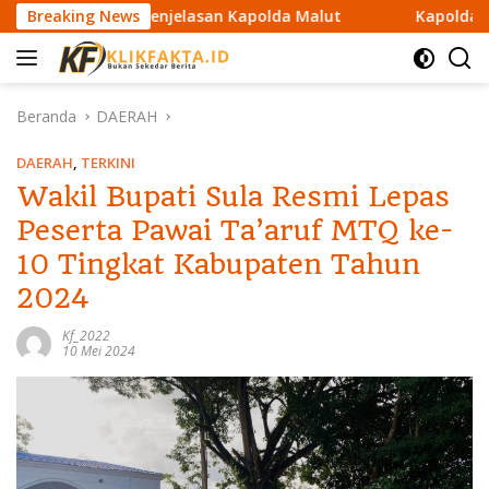
L
ini Penjelasan Kapolda Malut
Breaking News
Kapolda Maluku Utara T
a
n
g
s
Beranda
DAERAH
u
n
DAERAH
,
TERKINI
g
Wakil Bupati Sula Resmi Lepas
k
Peserta Pawai Ta’aruf MTQ ke-
e
k
10 Tingkat Kabupaten Tahun
o
2024
n
t
Kf_2022
e
10 Mei 2024
n