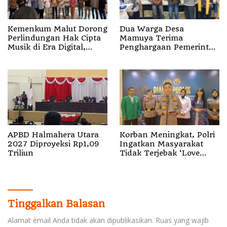
Kemenkum Malut Dorong
Dua Warga Desa
Perlindungan Hak Cipta
Mamuya Terima
Musik di Era Digital,
Penghargaan Pemerintah
Sosialisasikan
Singapura, Temukan
Pencatatan Gratis dan
Korban Erupsi Gunung
Penguatan Royalti
Dukono
APBD Halmahera Utara
Korban Meningkat, Polri
2027 Diproyeksi Rp1,09
Ingatkan Masyarakat
Triliun
Tidak Terjebak ‘Love
Scamming’
Tinggalkan Balasan
Alamat email Anda tidak akan dipublikasikan.
Ruas yang wajib