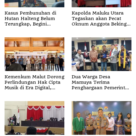
Kasus Pembunuhan di
Kapolda Maluku Utara
Hutan Halteng Belum
Tegaskan akan Pecat
Terungkap, Begini
Oknum Anggota Bekingi
Penjelasan Kapolda
Segala Bentuk Kejahatan
Malut
Kemenkum Malut Dorong
Dua Warga Desa
Perlindungan Hak Cipta
Mamuya Terima
Musik di Era Digital,
Penghargaan Pemerintah
Sosialisasikan
Singapura, Temukan
Pencatatan Gratis dan
Korban Erupsi Gunung
Penguatan Royalti
Dukono