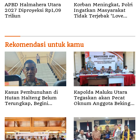
APBD Halmahera Utara
Korban Meningkat, Polri
2027 Diproyeksi Rp1,09
Ingatkan Masyarakat
Triliun
Tidak Terjebak ‘Love
Scamming’
Rekomendasi untuk kamu
Kasus Pembunuhan di
Kapolda Maluku Utara
Hutan Halteng Belum
Tegaskan akan Pecat
Terungkap, Begini
Oknum Anggota Bekingi
Penjelasan Kapolda
Segala Bentuk Kejahatan
Malut