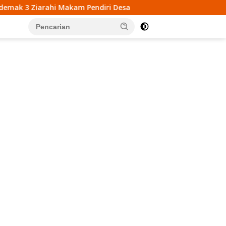
 Pendiri Desa
Mahasiswa KKN UIN Walisongo Gelar E