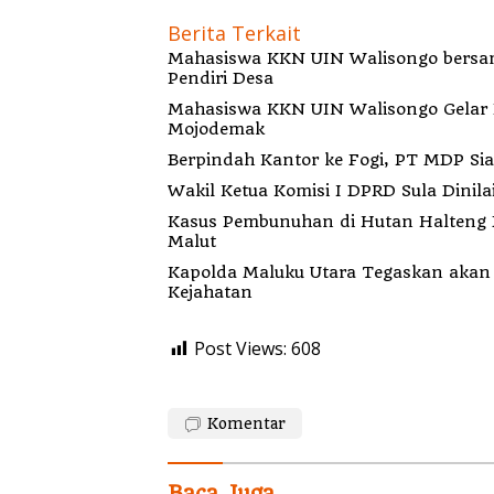
Berita Terkait
Mahasiswa KKN UIN Walisongo bersa
Pendiri Desa
Mahasiswa KKN UIN Walisongo Gelar 
Mojodemak
Berp
Wakil Ketua Komisi I DPRD Sula Dinila
Kasus Pembunuhan di Hutan Halteng B
Malut
Kapolda Maluku Utara Tegaskan akan Pecat Oknum Anggota Bekingi Segala Bentu
Kejahatan
Post Views:
608
Komentar
Baca Juga