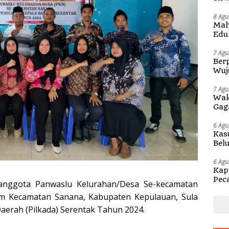
Pen
8 Agu
Mah
Edu
di 
7 Agu
Berp
Wuj
di S
7 Agu
Wak
Gag
6 Agu
Kas
Bel
Kap
6 Agu
Kap
Pec
nggota Panwaslu Kelurahan/Desa Se-kecamatan
Ben
am Kecamatan Sanana, Kabupaten Kepulauan, Sula
aerah (Pilkada) Serentak Tahun 2024.