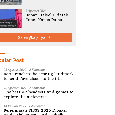
Gelar Rembug Stunting
TA 2026
5 Agustus 2026
Bupati Halsel Didesak
Copot Kapus Pulau
Joronga Nurdewi
Pandey
Selengkapnya
pular Post
28 Agustus 2022
2 Komentar
Rona reaches the scoring landmark
to send Juve closer to the title
28 Agustus 2022
2 Komentar
The best VR headsets and games to
explore the metaverse
14 Januari 2025
2 Komentar
Penerimaan SIPSS 2025 Dibuka,
Polda Ajak Putra-Putri Terbaik