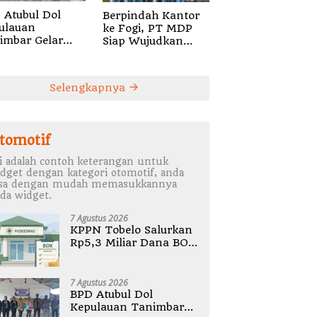
 Atubul Dol
Berpindah Kantor
ulauan
ke Fogi, PT MDP
imbar Gelar
Siap Wujudkan
bug Stunting
Pelayanan Nyata
2026
bagi Pensiun di
Sula
Selengkapnya
tomotif
i adalah contoh keterangan untuk
dget dengan kategori otomotif, anda
isa dengan mudah memasukkannya
da widget.
7 Agustus 2026
KPPN Tobelo Salurkan
Rp5,3 Miliar Dana BOK
Puskesmas Di
Halmahera Utara
7 Agustus 2026
BPD Atubul Dol
Kepulauan Tanimbar