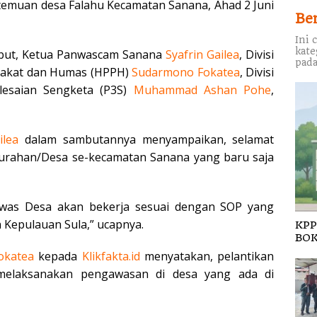
temuan desa Falahu Kecamatan Sanana, Ahad 2 Juni
Be
Ini 
kate
sebut, Ketua Panwascam Sanana
Syafrin Gailea
, Divisi
pada
rakat dan Humas (HPPH)
Sudarmono
Fokatea
, Divisi
lesaian Sengketa (P3S)
Muhammad Ashan
Pohe
,
ilea
dalam sambutannya menyampaikan, selamat
urahan/Desa se-kecamatan Sanana yang baru saja
nwas Desa akan bekerja sesuai dengan SOP yang
 Kepulauan Sula,” ucapnya.
KPP
BOK
okatea
kepada
Klikfakta.id
menyatakan, pelantikan
 melaksanakan pengawasan di desa yang ada di