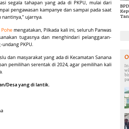
asi segala tahapan yang ada di PKPU, mulai dari
BPD
ampai pengawasan kampanye dan sampai pada saat
Kep
nantinya,” ujarnya.
Tan
Rem
TA 
 Pohe
mengatakan, Pilkada kali ini, seluruh Panwas
sanakan tugasnya dan menghindari pelanggaran-
g-undang PKPU.
O
slu dan masyarakat yang ada di Kecamatan Sanana
 pemilihan serentak di 2024, agar pemilihan kali
In
wi
a.
b
pa
/Desa yang di lantik.
na