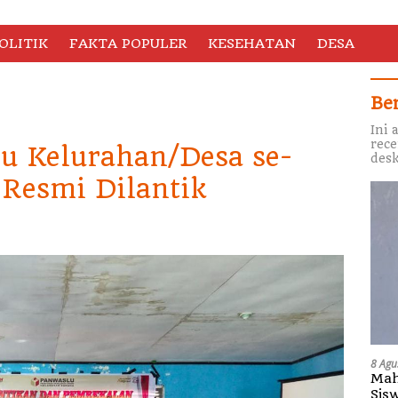
OLITIK
FAKTA POPULER
KESEHATAN
DESA
Be
Ini 
rece
lu Kelurahan/Desa se-
desk
Resmi Dilantik
8 Agu
Mah
Sis