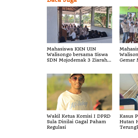
Mahasiswa KKN UIN
Mahasi
Walisongo bersama Siswa
Walison
SDN Mojodemak 3 Ziarahi
Gemar 
Makam Pendiri Desa
Siswa d
Wakil Ketua Komisi I DPRD
Kasus 
Sula Dinilai Gagal Paham
Hutan 
Regulasi
Terungk
Penjela