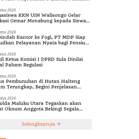
diri Desa
stus 2026
asiswa KKN UIN Walisongo Gelar
kasi Gemar Menabung kepada Siswa
SD 3 Mojodemak
stus 2026
indah Kantor ke Fogi, PT MDP Siap
udkan Pelayanan Nyata bagi Pensiun
ula
stus 2026
il Ketua Komisi I DPRD Sula Dinilai
al Paham Regulasi
stus 2026
us Pembunuhan di Hutan Halteng
um Terungkap, Begini Penjelasan
olda Malut
stus 2026
olda Maluku Utara Tegaskan akan
at Oknum Anggota Bekingi Segala
tuk Kejahatan
Selengkapnya