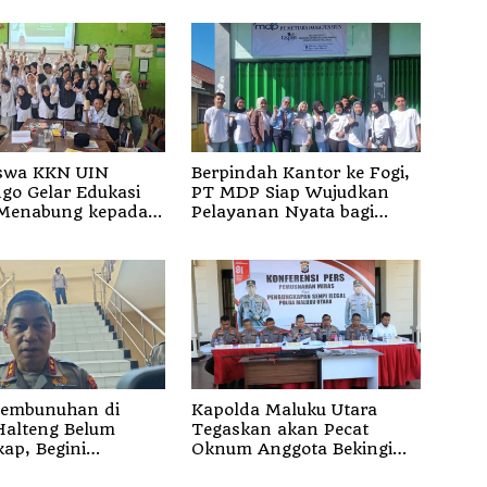
swa KKN UIN
Berpindah Kantor ke Fogi,
go Gelar Edukasi
PT MDP Siap Wujudkan
Menabung kepada
Pelayanan Nyata bagi
i SD 3 Mojodemak
Pensiun di Sula
Pembunuhan di
Kapolda Maluku Utara
Halteng Belum
Tegaskan akan Pecat
ap, Begini
Oknum Anggota Bekingi
san Kapolda Malut
Segala Bentuk Kejahatan