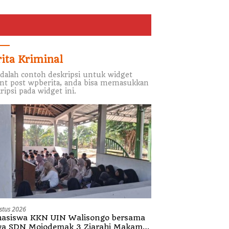
rita Kriminal
adalah contoh deskripsi untuk widget
nt post wpberita, anda bisa memasukkan
ripsi pada widget ini.
stus 2026
asiswa KKN UIN Walisongo bersama
wa SDN Mojodemak 3 Ziarahi Makam