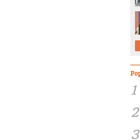
Po
1
2
3