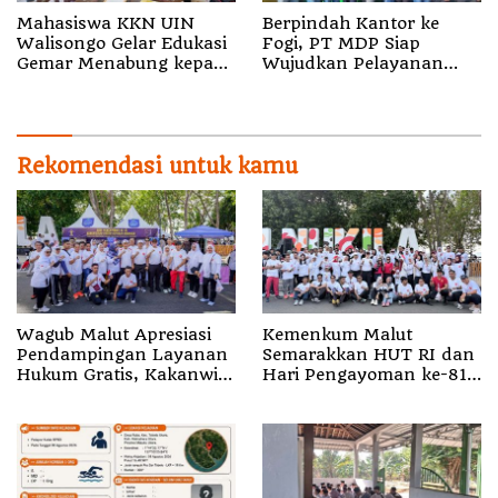
Mahasiswa KKN UIN
Berpindah Kantor ke
Walisongo Gelar Edukasi
Fogi, PT MDP Siap
Gemar Menabung kepada
Wujudkan Pelayanan
Siswa di SD 3 Mojodemak
Nyata bagi Pensiun di
Sula
Rekomendasi untuk kamu
Wagub Malut Apresiasi
Kemenkum Malut
Pendampingan Layanan
Semarakkan HUT RI dan
Hukum Gratis, Kakanwil:
Hari Pengayoman ke-81
Pencatatan Hak Cipta
melalui Fun Walk di
Musik Kini Rp0
Ternate