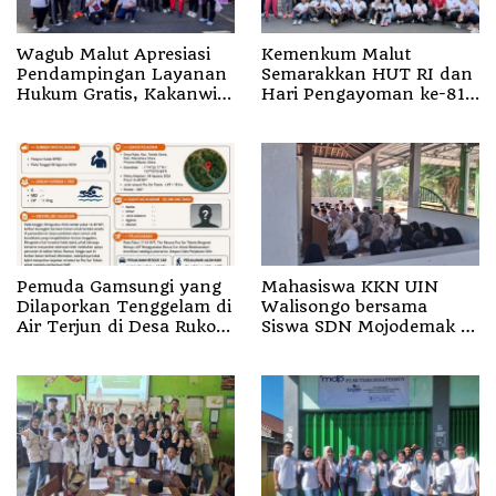
Wagub Malut Apresiasi
Kemenkum Malut
Pendampingan Layanan
Semarakkan HUT RI dan
Hukum Gratis, Kakanwil:
Hari Pengayoman ke-81
Pencatatan Hak Cipta
melalui Fun Walk di
Musik Kini Rp0
Ternate
Pemuda Gamsungi yang
Mahasiswa KKN UIN
Dilaporkan Tenggelam di
Walisongo bersama
Air Terjun di Desa Ruko
Siswa SDN Mojodemak 3
Halut Belum Ditemukan
Ziarahi Makam Pendiri
Desa