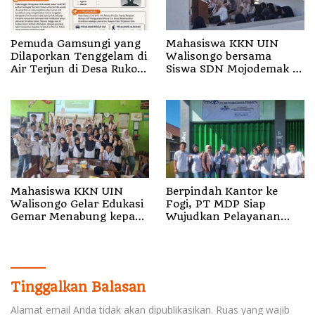
Pemuda Gamsungi yang
Mahasiswa KKN UIN
Dilaporkan Tenggelam di
Walisongo bersama
Air Terjun di Desa Ruko
Siswa SDN Mojodemak 3
Halut Belum Ditemukan
Ziarahi Makam Pendiri
Desa
Mahasiswa KKN UIN
Berpindah Kantor ke
Walisongo Gelar Edukasi
Fogi, PT MDP Siap
Gemar Menabung kepada
Wujudkan Pelayanan
Siswa di SD 3 Mojodemak
Nyata bagi Pensiun di
Sula
Tinggalkan Balasan
Alamat email Anda tidak akan dipublikasikan.
Ruas yang wajib