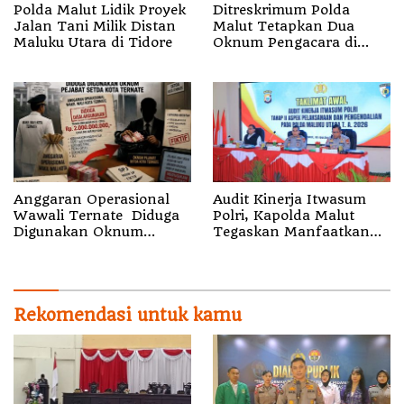
Polda Malut Lidik Proyek
Ditreskrimum Polda
Jalan Tani Milik Distan
Malut Tetapkan Dua
Maluku Utara di Tidore
Oknum Pengacara di
Halsel Tersangka
Pemalsuan Surat
Anggaran Operasional
Audit Kinerja Itwasum
Wawali Ternate Diduga
Polri, Kapolda Malut
Digunakan Oknum
Tegaskan Manfaatkan
Pejabat Setda
Momentum Strategis
Rekomendasi untuk kamu