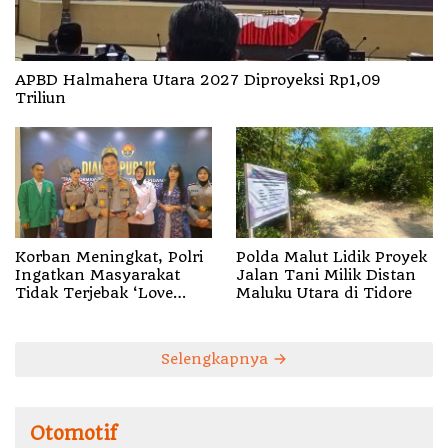
APBD Halmahera Utara 2027 Diproyeksi Rp1,09
Triliun
Korban Meningkat, Polri
Polda Malut Lidik Proyek
Ingatkan Masyarakat
Jalan Tani Milik Distan
Tidak Terjebak ‘Love
Maluku Utara di Tidore
Scamming’
Selengkapnya
Otomotif