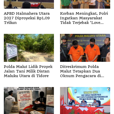
APBD Halmahera Utara
Korban Meningkat, Polri
2027 Diproyeksi Rp1,09
Ingatkan Masyarakat
Triliun
Tidak Terjebak ‘Love
Scamming’
Polda Malut Lidik Proyek
Ditreskrimum Polda
Jalan Tani Milik Distan
Malut Tetapkan Dua
Maluku Utara di Tidore
Oknum Pengacara di
Halsel Tersangka
Pemalsuan Surat