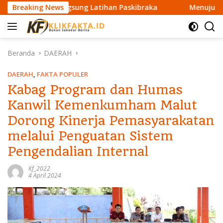
L
au Langsung Latihan Paskibraka
Breaking News
Menuju IFRC 2026, ERT
a
n
g
s
Beranda
DAERAH
u
n
DAERAH
,
FAKTA POPULER
g
Kabag Program dan Humas
k
Kanwil Kemenkumham Malut
e
k
Dorong Kinerja Pemasyarakatan
o
melalui Penguatan Sistem
n
t
Pengendalian Internal
e
n
Kf_2022
4 April 2024