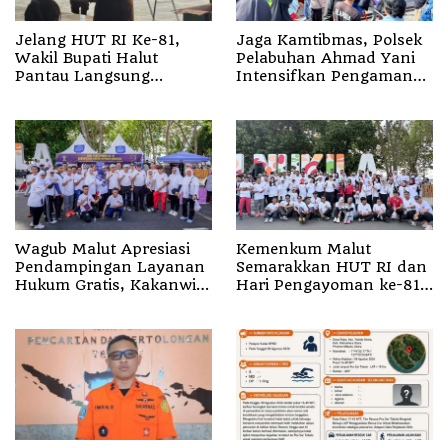
Jelang HUT RI Ke-81,
Jaga Kamtibmas, Polsek
Wakil Bupati Halut
Pelabuhan Ahmad Yani
Pantau Langsung
Intensifkan Pengamanan
Latihan Paskibraka
Aktivitas Penumpang
Wagub Malut Apresiasi
Kemenkum Malut
Pendampingan Layanan
Semarakkan HUT RI dan
Hukum Gratis, Kakanwil:
Hari Pengayoman ke-81
Pencatatan Hak Cipta
melalui Fun Walk di
Musik Kini Rp0
Ternate