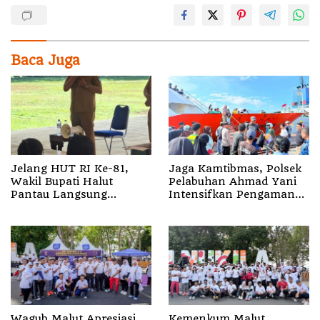
Baca Juga
Jelang HUT RI Ke-81,
Jaga Kamtibmas, Polsek
Wakil Bupati Halut
Pelabuhan Ahmad Yani
Pantau Langsung
Intensifkan Pengamanan
Latihan Paskibraka
Aktivitas Penumpang
Wagub Malut Apresiasi
Kemenkum Malut