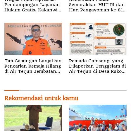
Pendampingan Layanan
Semarakkan HUT RI dan
Hukum Gratis, Kakanwil:
Hari Pengayoman ke-81
Pencatatan Hak Cipta
melalui Fun Walk di
Musik Kini Rp0
Ternate
Tim Gabungan Lanjutkan
Pemuda Gamsungi yang
Pencarian Remaja Hilang
Dilaporkan Tenggelam di
di Air Terjun Jembatan
Air Terjun di Desa Ruko
Alam
Halut Belum Ditemukan
Rekomendasi untuk kamu