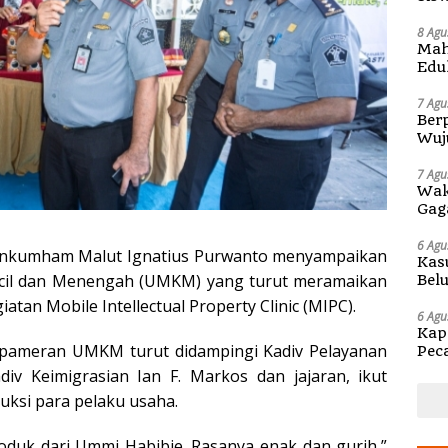
Pen
8 Agu
Mah
Edu
di 
7 Agu
Berp
Wuj
di S
7 Agu
Wak
Gag
6 Agu
nkumham Malut Ignatius Purwanto menyampaikan
Kas
ecil dan Menengah (UMKM) yang turut meramaikan
Bel
Kap
an Mobile Intellectual Property Clinic (MIPC).
6 Agu
Kap
pameran UMKM turut didampingi Kadiv Pelayanan
Pec
Ben
iv Keimigrasian Ian F. Markos dan jajaran, ikut
uksi para pelaku usaha.
roduk dari Ummi Habibie. Rasanya enak dan gurih,”