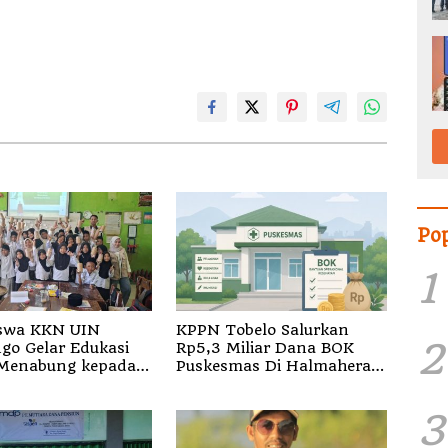
Po
1
swa KKN UIN
KPPN Tobelo Salurkan
2
go Gelar Edukasi
Rp5,3 Miliar Dana BOK
Menabung kepada
Puskesmas Di Halmahera
i SD 3 Mojodemak
Utara
3