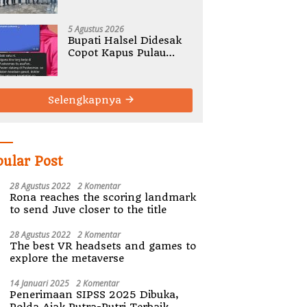
Gelar Rembug Stunting
TA 2026
5 Agustus 2026
Bupati Halsel Didesak
Copot Kapus Pulau
Joronga Nurdewi
Pandey
Selengkapnya
pular Post
28 Agustus 2022
2 Komentar
Rona reaches the scoring landmark
to send Juve closer to the title
28 Agustus 2022
2 Komentar
The best VR headsets and games to
explore the metaverse
14 Januari 2025
2 Komentar
Penerimaan SIPSS 2025 Dibuka,
Polda Ajak Putra-Putri Terbaik