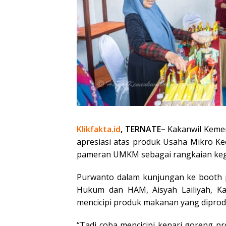
Klikfakta.id
, TERNATE–
Kakanwil Keme
apresiasi atas produk Usaha Mikro K
pameran UMKM sebagai rangkaian kegiat
Purwanto dalam kunjungan ke booth 
Hukum dan HAM, Aisyah Lailiyah, Kad
mencicipi produk makanan yang diprod
“Tadi coba mencicipi kenari goreng p