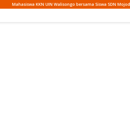
N Walisongo bersama Siswa SDN Mojodemak 3 Ziarahi Makam P