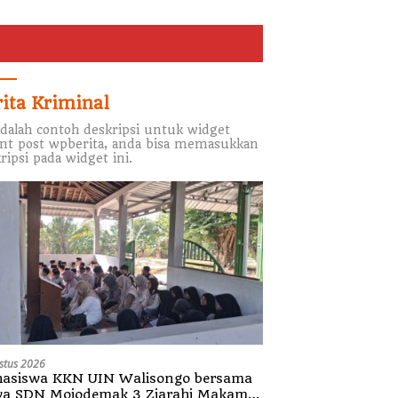
rita Kriminal
adalah contoh deskripsi untuk widget
nt post wpberita, anda bisa memasukkan
ripsi pada widget ini.
stus 2026
asiswa KKN UIN Walisongo bersama
wa SDN Mojodemak 3 Ziarahi Makam