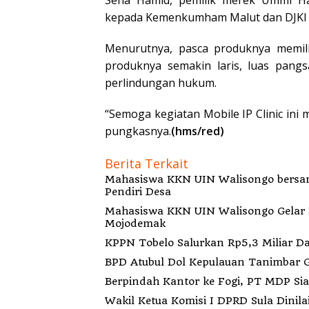
Seha Hamid, pemilik merek Ummi Ha
kepada Kemenkumham Malut dan DJKI ya
Menurutnya, pasca produknya memil
produknya semakin laris, luas pangs
perlindungan hukum.
“Semoga kegiatan Mobile IP Clinic ini
pungkasnya.
(hms/red)
Berita Terkait
Mahasiswa KKN UIN Walisongo bersa
Pendiri Desa
Mahasiswa KKN UIN Walisongo Gelar 
Mojodemak
KPPN Tobelo Salurkan Rp5,3 Miliar 
BPD Atubul Dol Kepulauan Tanimbar 
Berp
Wakil Ketua Komisi I DPRD Sula Dinila