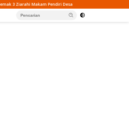
endiri Desa
Mahasiswa KKN UIN Walisongo Gelar Eduk