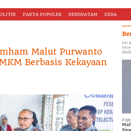
OLITIK
FAKTA POPULER
KESEHATAN
DESA
Be
Ini 
rece
mham Malut Purwanto
desk
UMKM Berbasis Kekayaan
8 Agu
Mah
Sis