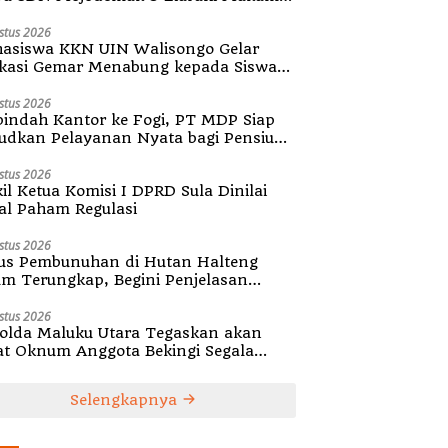
diri Desa
stus 2026
asiswa KKN UIN Walisongo Gelar
kasi Gemar Menabung kepada Siswa
SD 3 Mojodemak
stus 2026
indah Kantor ke Fogi, PT MDP Siap
udkan Pelayanan Nyata bagi Pensiun
ula
stus 2026
il Ketua Komisi I DPRD Sula Dinilai
al Paham Regulasi
stus 2026
us Pembunuhan di Hutan Halteng
um Terungkap, Begini Penjelasan
olda Malut
stus 2026
olda Maluku Utara Tegaskan akan
at Oknum Anggota Bekingi Segala
tuk Kejahatan
Selengkapnya