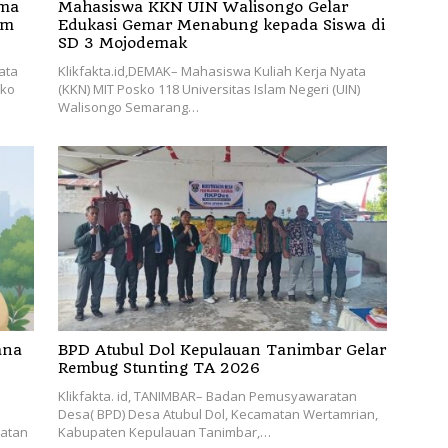
ama
Mahasiswa KKN UIN Walisongo Gelar
am
Edukasi Gemar Menabung kepada Siswa di
SD 3 Mojodemak
ata
Klikfakta.id,DEMAK– Mahasiswa Kuliah Kerja Nyata
sko
(KKN) MIT Posko 118 Universitas Islam Negeri (UIN)
Walisongo Semarang…
ana
BPD Atubul Dol Kepulauan Tanimbar Gelar
Rembug Stunting TA 2026
Klikfakta. id, TANIMBAR– Badan Pemusyawaratan
Desa( BPD) Desa Atubul Dol, Kecamatan Wertamrian,
atan
Kabupaten Kepulauan Tanimbar,…