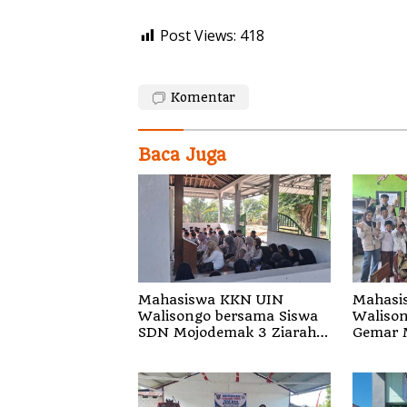
Post Views:
418
Komentar
Baca Juga
Mahasiswa KKN UIN
Mahasi
Walisongo bersama Siswa
Walison
SDN Mojodemak 3 Ziarahi
Gemar 
Makam Pendiri Desa
Siswa d