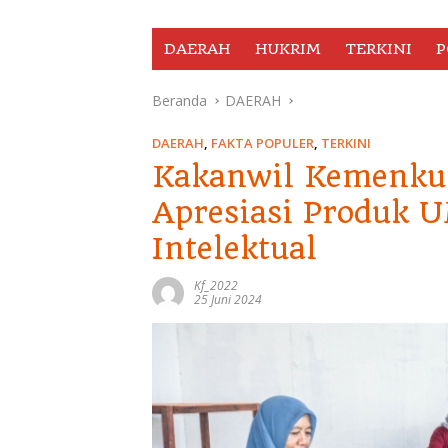
DAERAH
HUKRIM
TERKINI
P
Beranda
DAERAH
DAERAH
,
FAKTA POPULER
,
TERKINI
Kakanwil Kemenku
Apresiasi Produk 
Intelektual
Kf_2022
25 Juni 2024