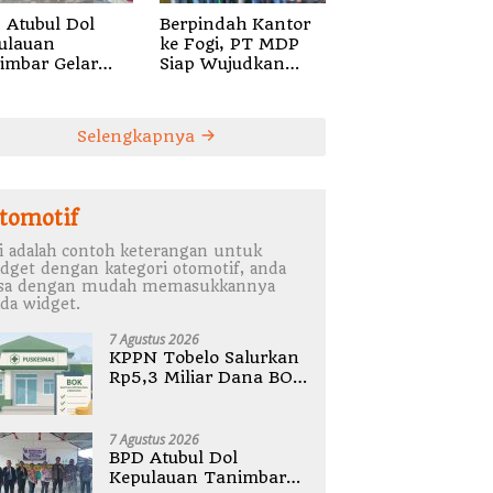
 Atubul Dol
Berpindah Kantor
ulauan
ke Fogi, PT MDP
imbar Gelar
Siap Wujudkan
bug Stunting
Pelayanan Nyata
2026
bagi Pensiun di
Sula
Selengkapnya
tomotif
i adalah contoh keterangan untuk
dget dengan kategori otomotif, anda
isa dengan mudah memasukkannya
da widget.
7 Agustus 2026
KPPN Tobelo Salurkan
Rp5,3 Miliar Dana BOK
Puskesmas Di
Halmahera Utara
7 Agustus 2026
BPD Atubul Dol
Kepulauan Tanimbar