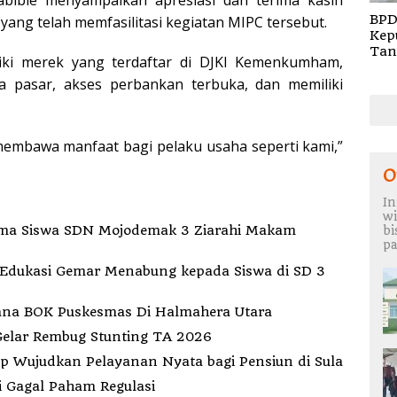
bibie menyampaikan apresiasi dan terima kasih
BPD
ng telah memfasilitasi kegiatan MIPC tersebut.
Kep
Tan
iki merek yang terdaftar di DJKI Kemenkumham,
Rem
a pasar, akses perbankan terbuka, dan memiliki
TA 
 membawa manfaat bagi pelaku usaha seperti kami,”
O
In
wi
ma Siswa SDN Mojodemak 3 Ziarahi Makam
b
pa
Edukasi Gemar Menabung kepada Siswa di SD 3
Dana BOK Puskesmas Di Halmahera Utara
Gelar Rembug Stunting TA 2026
indah Kantor ke Fogi, PT MDP Siap Wujudkan Pelayanan Nyata bagi Pensiun di Sula
i Gagal Paham Regulasi