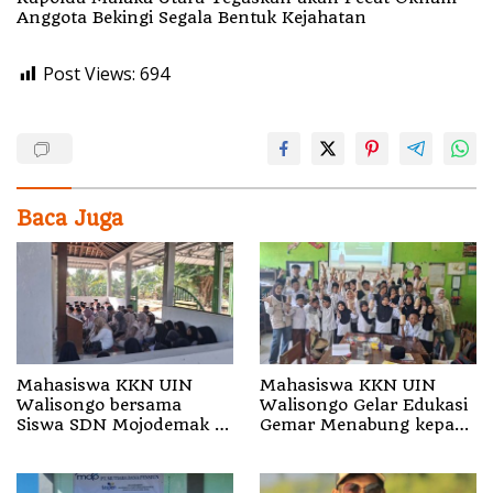
Anggota Bekingi Segala Bentuk Kejahatan
Post Views:
694
Baca Juga
Mahasiswa KKN UIN
Mahasiswa KKN UIN
Walisongo bersama
Walisongo Gelar Edukasi
Siswa SDN Mojodemak 3
Gemar Menabung kepada
Ziarahi Makam Pendiri
Siswa di SD 3 Mojodemak
Desa