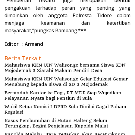
“Pemberian reward juga merupakan bentuk
pengakuan terhadap peran yang penting yang
dimainkan oleh anggota Polresta Tidore dalam
menjaga keamanan dan ketertiban
masyarakat,”pungkas Bambang.
***
Editor : Armand
Berita Terkait
Mahasiswa KKN UIN Walisongo bersama Siswa SDN
Mojodemak 3 Ziarahi Makam Pendiri Desa
Mahasiswa KKN UIN Walisongo Gelar Edukasi Gemar
Menabung kepada Siswa di SD 3 Mojodemak
Berpindah Kantor ke Fogi, PT MDP Siap Wujudkan
Pelayanan Nyata bagi Pensiun di Sula
Wakil Ketua Komisi I DPRD Sula Dinilai Gagal Paham
Regulasi
Kasus Pembunuhan di Hutan Halteng Belum
Terungkap, Begini Penjelasan Kapolda Malut
Kapolda Maluku Utara Tegaskan akan Pecat Oknum