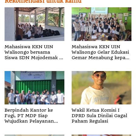
Rekomendasi untuk kamu
Mahasiswa KKN UIN
Mahasiswa KKN UIN
Walisongo bersama
Walisongo Gelar Edukasi
Siswa SDN Mojodemak 3
Gemar Menabung kepada
Ziarahi Makam Pendiri
Siswa di SD 3 Mojodemak
Desa
Berpindah Kantor ke
Wakil Ketua Komisi I
Fogi, PT MDP Siap
DPRD Sula Dinilai Gagal
Wujudkan Pelayanan
Paham Regulasi
Nyata bagi Pensiun di
Sula