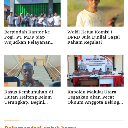
Berpindah Kantor ke
Wakil Ketua Komisi I
Fogi, PT MDP Siap
DPRD Sula Dinilai Gagal
Wujudkan Pelayanan
Paham Regulasi
Nyata bagi Pensiun di
Sula
Kasus Pembunuhan di
Kapolda Maluku Utara
Hutan Halteng Belum
Tegaskan akan Pecat
Terungkap, Begini
Oknum Anggota Bekingi
Penjelasan Kapolda
Segala Bentuk Kejahatan
Malut