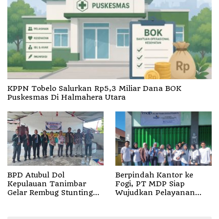
KPPN Tobelo Salurkan Rp5,3 Miliar Dana BOK
Puskesmas Di Halmahera Utara
BPD Atubul Dol
Berpindah Kantor ke
Kepulauan Tanimbar
Fogi, PT MDP Siap
Gelar Rembug Stunting
Wujudkan Pelayanan
TA 2026
Nyata bagi Pensiun di
Sula