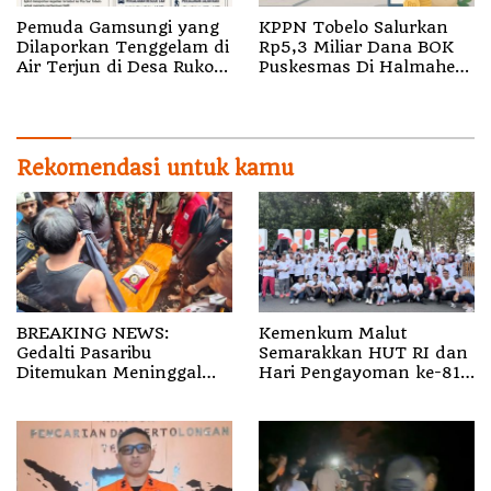
Pemuda Gamsungi yang
KPPN Tobelo Salurkan
Dilaporkan Tenggelam di
Rp5,3 Miliar Dana BOK
Air Terjun di Desa Ruko
Puskesmas Di Halmahera
Halut Belum Ditemukan
Utara
Rekomendasi untuk kamu
BREAKING NEWS:
Kemenkum Malut
Gedalti Pasaribu
Semarakkan HUT RI dan
Ditemukan Meninggal
Hari Pengayoman ke-81
Dunia di Air Terjun
melalui Fun Walk di
Jembatan Alam
Ternate