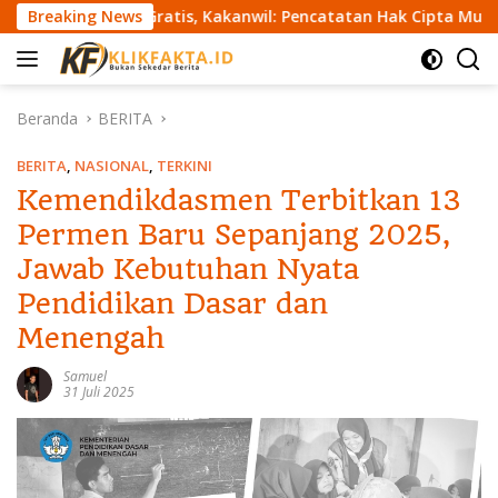
L
m Gratis, Kakanwil: Pencatatan Hak Cipta Musik Kini Rp0
Breaking News
a
n
g
s
Beranda
BERITA
u
n
BERITA
,
NASIONAL
,
TERKINI
g
Kemendikdasmen Terbitkan 13
k
Permen Baru Sepanjang 2025,
e
k
Jawab Kebutuhan Nyata
o
Pendidikan Dasar dan
n
t
Menengah
e
n
Samuel
31 Juli 2025