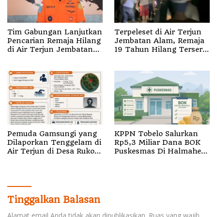
Tim Gabungan Lanjutkan
Terpeleset di Air Terjun
Pencarian Remaja Hilang
Jembatan Alam, Remaja
di Air Terjun Jembatan
19 Tahun Hilang Terseret
Alam
Arus
Pemuda Gamsungi yang
KPPN Tobelo Salurkan
Dilaporkan Tenggelam di
Rp5,3 Miliar Dana BOK
Air Terjun di Desa Ruko
Puskesmas Di Halmahera
Halut Belum Ditemukan
Utara
Tinggalkan Balasan
Alamat email Anda tidak akan dipublikasikan.
Ruas yang wajib