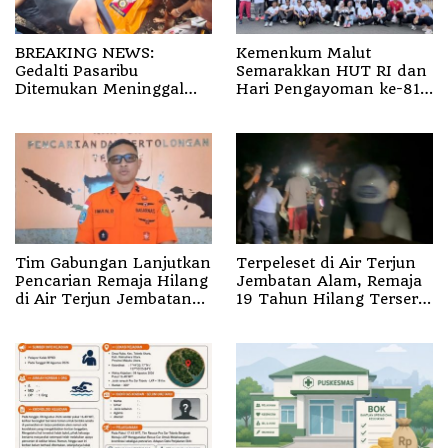
BREAKING NEWS:
Kemenkum Malut
Gedalti Pasaribu
Semarakkan HUT RI dan
Ditemukan Meninggal
Hari Pengayoman ke-81
Dunia di Air Terjun
melalui Fun Walk di
Jembatan Alam
Ternate
Tim Gabungan Lanjutkan
Terpeleset di Air Terjun
Pencarian Remaja Hilang
Jembatan Alam, Remaja
di Air Terjun Jembatan
19 Tahun Hilang Terseret
Alam
Arus