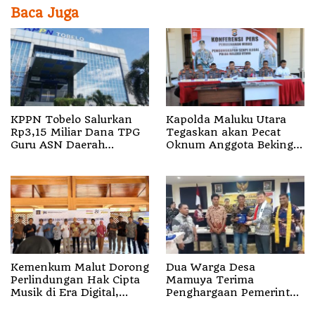
Baca Juga
KPPN Tobelo Salurkan
Kapolda Maluku Utara
Rp3,15 Miliar Dana TPG
Tegaskan akan Pecat
Guru ASN Daerah
Oknum Anggota Bekingi
Gelombang I Juli 2026
Segala Bentuk Kejahatan
Kemenkum Malut Dorong
Dua Warga Desa
Perlindungan Hak Cipta
Mamuya Terima
Musik di Era Digital,
Penghargaan Pemerintah
Sosialisasikan
Singapura, Temukan