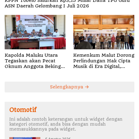
KPPN Tobelo Salurkan Rp3,15 Miliar Dana TPG Guru
ASN Daerah Gelombang I Juli 2026
Kapolda Maluku Utara
Kemenkum Malut Dorong
Tegaskan akan Pecat
Perlindungan Hak Cipta
Oknum Anggota Bekingi
Musik di Era Digital,
Segala Bentuk Kejahatan
Sosialisasikan
Pencatatan Gratis dan
Penguatan Royalti
Selengkapnya
Otomotif
Ini adalah contoh keterangan untuk widget dengan
kategori otomotif, anda bisa dengan mudah
memasukkannya pada widget.