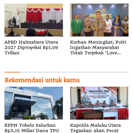
Pencatatan Gratis dan
Korban Erupsi Gunung
Penguatan Royalti
Dukono
APBD Halmahera Utara
Korban Meningkat, Polri
2027 Diproyeksi Rp1,09
Ingatkan Masyarakat
Triliun
Tidak Terjebak ‘Love
Scamming’
Rekomendasi untuk kamu
KPPN Tobelo Salurkan
Kapolda Maluku Utara
Rp3,15 Miliar Dana TPG
Tegaskan akan Pecat