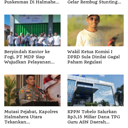
Puskesmas Di Halmahera
Gelar Rembug Stunting
Utara
TA 2026
Berpindah Kantor ke
Wakil Ketua Komisi I
Fogi, PT MDP Siap
DPRD Sula Dinilai Gagal
Wujudkan Pelayanan
Paham Regulasi
Nyata bagi Pensiun di
Sula
Mutasi Pejabat, Kapolres
KPPN Tobelo Salurkan
Halmahera Utara
Rp3,15 Miliar Dana TPG
Tekankan
Guru ASN Daerah
Profesionalisme dan
Gelombang I Juli 2026