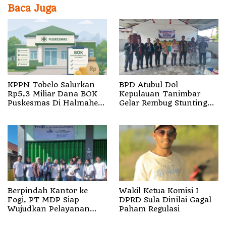
Baca Juga
KPPN Tobelo Salurkan
BPD Atubul Dol
Rp5,3 Miliar Dana BOK
Kepulauan Tanimbar
Puskesmas Di Halmahera
Gelar Rembug Stunting
Utara
TA 2026
Berpindah Kantor ke
Wakil Ketua Komisi I
Fogi, PT MDP Siap
DPRD Sula Dinilai Gagal
Wujudkan Pelayanan
Paham Regulasi
Nyata bagi Pensiun di