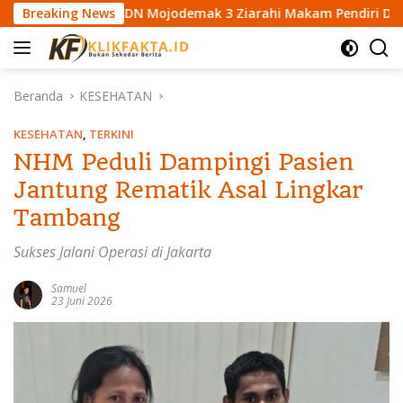
L
wa SDN Mojodemak 3 Ziarahi Makam Pendiri Desa
Breaking News
Mah
a
n
g
s
Beranda
KESEHATAN
u
n
KESEHATAN
,
TERKINI
g
NHM Peduli Dampingi Pasien
k
Jantung Rematik Asal Lingkar
e
k
Tambang
o
n
Sukses Jalani Operasi di Jakarta
t
e
Samuel
23 Juni 2026
n