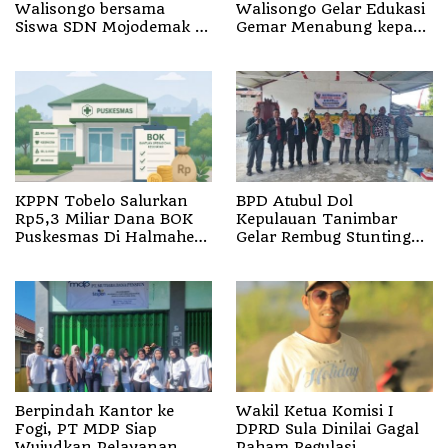
Walisongo bersama
Walisongo Gelar Edukasi
Siswa SDN Mojodemak 3
Gemar Menabung kepada
Ziarahi Makam Pendiri
Siswa di SD 3 Mojodemak
Desa
KPPN Tobelo Salurkan
BPD Atubul Dol
Rp5,3 Miliar Dana BOK
Kepulauan Tanimbar
Puskesmas Di Halmahera
Gelar Rembug Stunting
Utara
TA 2026
Berpindah Kantor ke
Wakil Ketua Komisi I
Fogi, PT MDP Siap
DPRD Sula Dinilai Gagal
Wujudkan Pelayanan
Paham Regulasi