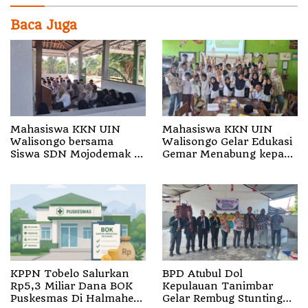
Baca Juga
Mahasiswa KKN UIN
Mahasiswa KKN UIN
Walisongo bersama
Walisongo Gelar Edukasi
Siswa SDN Mojodemak 3
Gemar Menabung kepada
Ziarahi Makam Pendiri
Siswa di SD 3 Mojodemak
Desa
KPPN Tobelo Salurkan
BPD Atubul Dol
Rp5,3 Miliar Dana BOK
Kepulauan Tanimbar
Puskesmas Di Halmahera
Gelar Rembug Stunting