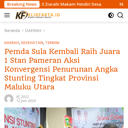
L
demak 3 Ziarahi Makam Pendiri Desa
Breaking News
Mahasiswa KKN U
a
n
g
s
Beranda
DAERAH
u
n
DAERAH
,
KESEHATAN
,
TERKINI
g
Pemda Sula Kembali Raih Juara
k
1 Stan Pameran Aksi
e
k
Konvergensi Penurunan Angka
o
Stunting Tingkat Provinsi
n
t
Maluku Utara
e
n
Kf_2022
12 Juni 2024