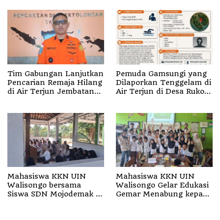
Musik Kini Rp0
Ternate
Tim Gabungan Lanjutkan
Pemuda Gamsungi yang
Pencarian Remaja Hilang
Dilaporkan Tenggelam di
di Air Terjun Jembatan
Air Terjun di Desa Ruko
Alam
Halut Belum Ditemukan
Mahasiswa KKN UIN
Mahasiswa KKN UIN
Walisongo bersama
Walisongo Gelar Edukasi
Siswa SDN Mojodemak 3
Gemar Menabung kepada
Ziarahi Makam Pendiri
Siswa di SD 3 Mojodemak
Desa