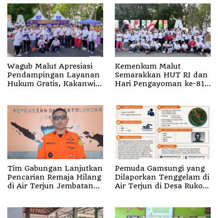
Wagub Malut Apresiasi
Kemenkum Malut
Pendampingan Layanan
Semarakkan HUT RI dan
Hukum Gratis, Kakanwil:
Hari Pengayoman ke-81
Pencatatan Hak Cipta
melalui Fun Walk di
Musik Kini Rp0
Ternate
Tim Gabungan Lanjutkan
Pemuda Gamsungi yang
Pencarian Remaja Hilang
Dilaporkan Tenggelam di
di Air Terjun Jembatan
Air Terjun di Desa Ruko
Alam
Halut Belum Ditemukan