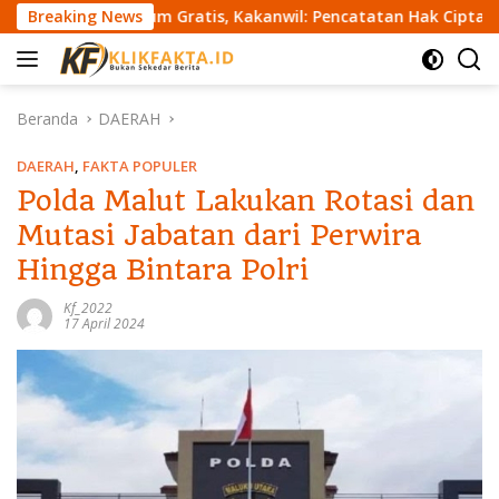
L
Hukum Gratis, Kakanwil: Pencatatan Hak Cipta Musik Kini Rp0
Breaking News
a
n
g
s
Beranda
DAERAH
u
n
DAERAH
,
FAKTA POPULER
g
Polda Malut Lakukan Rotasi dan
k
Mutasi Jabatan dari Perwira
e
k
Hingga Bintara Polri
o
n
Kf_2022
17 April 2024
t
e
n