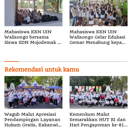
Mahasiswa KKN UIN
Mahasiswa KKN UIN
Walisongo bersama
Walisongo Gelar Edukasi
Siswa SDN Mojodemak 3
Gemar Menabung kepada
Ziarahi Makam Pendiri
Siswa di SD 3 Mojodemak
Desa
Rekomendasi untuk kamu
Wagub Malut Apresiasi
Kemenkum Malut
Pendampingan Layanan
Semarakkan HUT RI dan
Hukum Gratis, Kakanwil:
Hari Pengayoman ke-81
Pencatatan Hak Cipta
melalui Fun Walk di