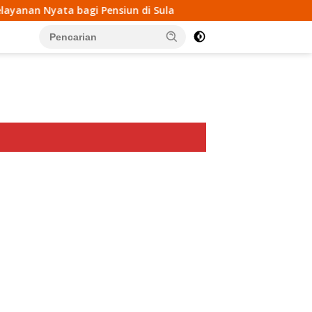
 Pensiun di Sula
Wakil Ketua Komisi I DPRD Sula Dinila