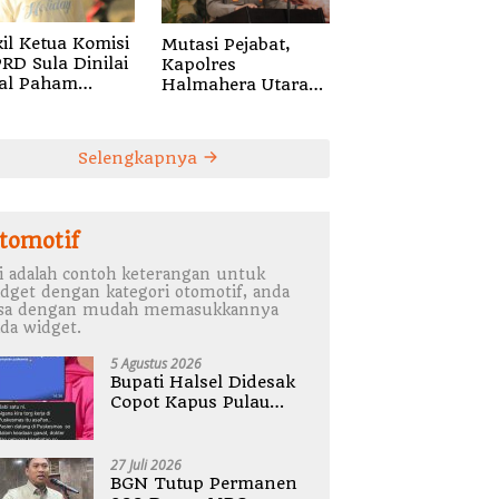
il Ketua Komisi
Mutasi Pejabat,
PRD Sula Dinilai
Kapolres
al Paham
Halmahera Utara
ulasi
Tekankan
Profesionalisme
dan Pelayanan
Selengkapnya
Presisi
tomotif
i adalah contoh keterangan untuk
dget dengan kategori otomotif, anda
isa dengan mudah memasukkannya
da widget.
5 Agustus 2026
Bupati Halsel Didesak
Copot Kapus Pulau
Joronga Nurdewi
Pandey
27 Juli 2026
BGN Tutup Permanen