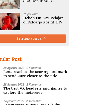
833 Dapur MBG
Bermasalah, Tegaskan
Tak Ada Toleransi
Pelanggaran SOP
25 Juli 2026
Heboh Isu 522 Pelajar
di Sidoarjo Positif HIV
Selengkapnya
pular Post
28 Agustus 2022
2 Komentar
Rona reaches the scoring landmark
to send Juve closer to the title
28 Agustus 2022
2 Komentar
The best VR headsets and games to
explore the metaverse
14 Januari 2025
2 Komentar
Penerimaan SIPSS 2025 Dibuka,