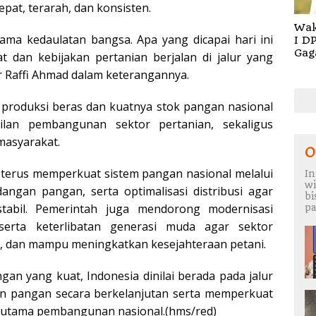
pat, terarah, dan konsisten.
Wak
ama kedaulatan bangsa. Apa yang dicapai hari ini
I D
Gag
 dan kebijakan pertanian berjalan di jalur yang
Reg
jar Raffi Ahmad dalam keterangannya.
 produksi beras dan kuatnya stok pangan nasional
silan pembangunan sektor pertanian, sekaligus
masyarakat.
O
 terus memperkuat sistem pangan nasional melalui
In
wi
angan pangan, serta optimalisasi distribusi agar
b
tabil. Pemerintah juga mendorong modernisasi
pa
 serta keterlibatan generasi muda agar sektor
g, dan mampu meningkatkan kesejahteraan petani.
an yang kuat, Indonesia dinilai berada pada jalur
n pangan secara berkelanjutan serta memperkuat
r utama pembangunan nasional.(hms/red)