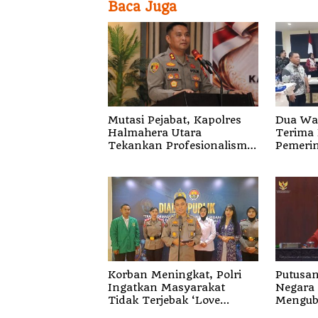
Baca Juga
Mutasi Pejabat, Kapolres
Dua Wa
Halmahera Utara
Terima
Tekankan Profesionalisme
Pemerin
dan Pelayanan Presisi
Temuka
Gunung
Korban Meningkat, Polri
Putusan
Ingatkan Masyarakat
Negara 
Tidak Terjebak ‘Love
Mengub
Scamming’
Korupsi