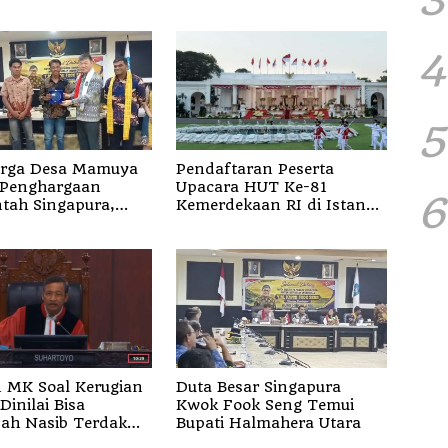
4
5
rga Desa Mamuya
Pendaftaran Peserta
 Penghargaan
Upacara HUT Ke-81
6
tah Singapura,
Kemerdekaan RI di Istana
n Korban Erupsi
Merdeka Resmi Dibuka
 Dukono
 MK Soal Kerugian
Duta Besar Singapura
Dinilai Bisa
Kwok Fook Seng Temui
ah Nasib Terdakwa
Bupati Halmahera Utara
 Berbasis Audit