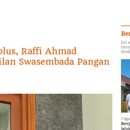
Be
Ini 
rece
plus, Raffi Ahmad
desk
silan Swasembada Pangan
7 Agu
Berp
Wuj