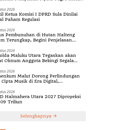
ula
stus 2026
il Ketua Komisi I DPRD Sula Dinilai
al Paham Regulasi
stus 2026
us Pembunuhan di Hutan Halteng
um Terungkap, Begini Penjelasan
olda Malut
stus 2026
olda Maluku Utara Tegaskan akan
at Oknum Anggota Bekingi Segala
tuk Kejahatan
stus 2026
enkum Malut Dorong Perlindungan
Cipta Musik di Era Digital,
ialisasikan Pencatatan Gratis dan
guatan Royalti
stus 2026
D Halmahera Utara 2027 Diproyeksi
,09 Triliun
Selengkapnya