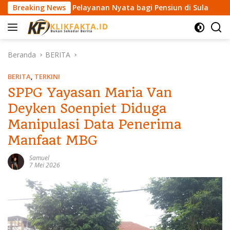
L
dkan Pelayanan Nyata bagi Pensiun di Sula
Breaking News
Wakil Ketua
a
n
g
s
Beranda
BERITA
u
n
BERITA
,
TERKINI
g
SPPG Yayasan Maria Van
k
Deyken Soenpiet Diduga
e
k
Manipulasi Data Penerima
o
Manfaat MBG
n
t
Samuel
e
7 Mei 2026
n