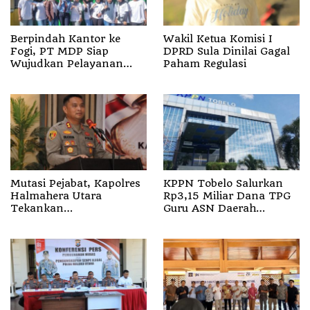
Berpindah Kantor ke
Wakil Ketua Komisi I
Fogi, PT MDP Siap
DPRD Sula Dinilai Gagal
Wujudkan Pelayanan
Paham Regulasi
Nyata bagi Pensiun di
Sula
Mutasi Pejabat, Kapolres
KPPN Tobelo Salurkan
Halmahera Utara
Rp3,15 Miliar Dana TPG
Tekankan
Guru ASN Daerah
Profesionalisme dan
Gelombang I Juli 2026
Pelayanan Presisi