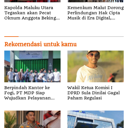
Kapolda Maluku Utara
Kemenkum Malut Dorong
Tegaskan akan Pecat
Perlindungan Hak Cipta
Oknum Anggota Bekingi
Musik di Era Digital,
Segala Bentuk Kejahatan
Sosialisasikan
Pencatatan Gratis dan
Penguatan Royalti
Rekomendasi untuk kamu
Berpindah Kantor ke
Wakil Ketua Komisi I
Fogi, PT MDP Siap
DPRD Sula Dinilai Gagal
Wujudkan Pelayanan
Paham Regulasi
Nyata bagi Pensiun di
Sula