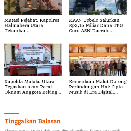
Mutasi Pejabat, Kapolres
KPPN Tobelo Salurkan
Halmahera Utara
Rp3,15 Miliar Dana TPG
Tekankan
Guru ASN Daerah
Profesionalisme dan
Gelombang I Juli 2026
Pelayanan Presisi
Kapolda Maluku Utara
Kemenkum Malut Dorong
Tegaskan akan Pecat
Perlindungan Hak Cipta
Oknum Anggota Bekingi
Musik di Era Digital,
Segala Bentuk Kejahatan
Sosialisasikan
Pencatatan Gratis dan
Penguatan Royalti
Tinggalkan Balasan
Alamat email Anda tidak akan dipublikasikan.
Ruas yang wajib