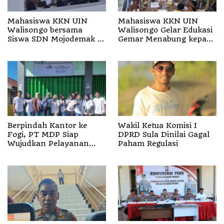
Mahasiswa KKN UIN
Mahasiswa KKN UIN
Walisongo bersama
Walisongo Gelar Edukasi
Siswa SDN Mojodemak 3
Gemar Menabung kepada
Ziarahi Makam Pendiri
Siswa di SD 3 Mojodemak
Desa
Berpindah Kantor ke
Wakil Ketua Komisi I
Fogi, PT MDP Siap
DPRD Sula Dinilai Gagal
Wujudkan Pelayanan
Paham Regulasi
Nyata bagi Pensiun di
Sula