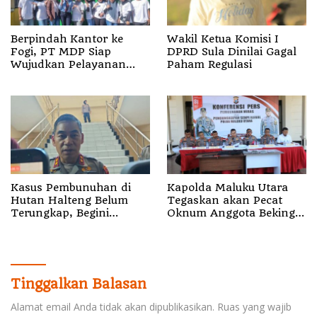
Berpindah Kantor ke
Wakil Ketua Komisi I
Fogi, PT MDP Siap
DPRD Sula Dinilai Gagal
Wujudkan Pelayanan
Paham Regulasi
Nyata bagi Pensiun di
Sula
Kasus Pembunuhan di
Kapolda Maluku Utara
Hutan Halteng Belum
Tegaskan akan Pecat
Terungkap, Begini
Oknum Anggota Bekingi
Penjelasan Kapolda
Segala Bentuk Kejahatan
Malut
Tinggalkan Balasan
Alamat email Anda tidak akan dipublikasikan.
Ruas yang wajib