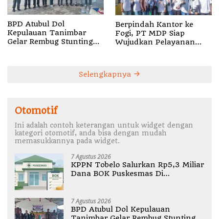
BPD Atubul Dol
Berpindah Kantor ke
Kepulauan Tanimbar
Fogi, PT MDP Siap
Gelar Rembug Stunting
Wujudkan Pelayanan
TA 2026
Nyata bagi Pensiun di
Sula
Selengkapnya
Otomotif
Ini adalah contoh keterangan untuk widget dengan
kategori otomotif, anda bisa dengan mudah
memasukkannya pada widget.
7 Agustus 2026
KPPN Tobelo Salurkan Rp5,3 Miliar
Dana BOK Puskesmas Di
Halmahera Utara
7 Agustus 2026
BPD Atubul Dol Kepulauan
Tanimbar Gelar Rembug Stunting