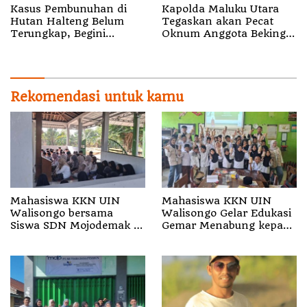
Kasus Pembunuhan di
Kapolda Maluku Utara
Hutan Halteng Belum
Tegaskan akan Pecat
Terungkap, Begini
Oknum Anggota Bekingi
Penjelasan Kapolda
Segala Bentuk Kejahatan
Malut
Rekomendasi untuk kamu
Mahasiswa KKN UIN
Mahasiswa KKN UIN
Walisongo bersama
Walisongo Gelar Edukasi
Siswa SDN Mojodemak 3
Gemar Menabung kepada
Ziarahi Makam Pendiri
Siswa di SD 3 Mojodemak
Desa