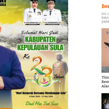
Be
Ini 
kate
pada
Tim
Rem
Ala