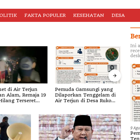
OLITIK
FAKTA POPULER
KESEHATAN
DESA
Be
Ini 
rece
desk
Mahasiswa KKN UIN
Mah
 Gamsungi yang
Walisongo bersama Siswa
Wali
kan Tenggelam di
SDN Mojodemak 3 Ziarahi
Gem
jun di Desa Ruko
Makam Pendiri Desa
Sisw
Belum Ditemukan
9 Agu
Pem
Ten