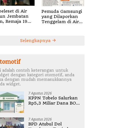
eleset di Air
Pemuda Gamsungi
jun Jembatan
yang Dilaporkan
m, Remaja 19
Tenggelam di Air
un Hilang
Terjun di Desa
seret Arus
Ruko Halut Belum
Ditemukan
Selengkapnya
tomotif
i adalah contoh keterangan untuk
dget dengan kategori otomotif, anda
isa dengan mudah memasukkannya
da widget.
7 Agustus 2026
KPPN Tobelo Salurkan
Rp5,3 Miliar Dana BOK
Puskesmas Di
Halmahera Utara
7 Agustus 2026
BPD Atubul Dol