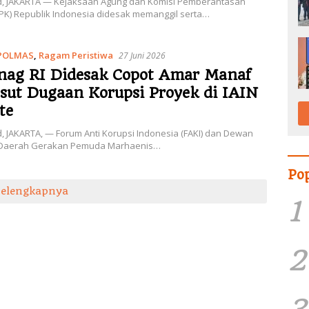
.id, JAKARTA — Kejaksaan Agung dan Komisi Pemberantasan
KPK) Republik Indonesia didesak memanggil serta…
POLMAS
,
Ragam Peristiwa
27 Juni 2026
ag RI Didesak Copot Amar Manaf
sut Dugaan Korupsi Proyek di IAIN
te
id, JAKARTA, — Forum Anti Korupsi Indonesia (FAKI) dan Dewan
 Daerah Gerakan Pemuda Marhaenis…
Po
Selengkapnya
1
2
3