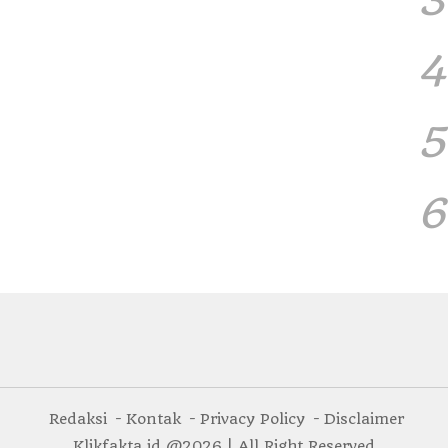
4
5
6
Redaksi
Kontak
Privacy Policy
Disclaimer
Klikfakta.id @2026 | All Right Reserved