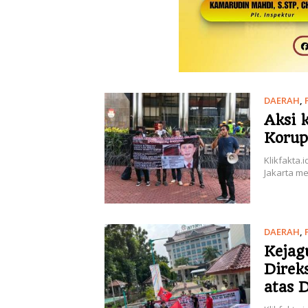
DAERAH
,
Aksi 
Korup
Klikfakta
Jakarta m
DAERAH
,
Kejag
Direk
atas 