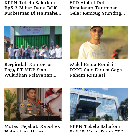
KPPN Tobelo Salurkan
BPD Atubul Dol
Rp5,3 Miliar Dana BOK
Kepulauan Tanimbar
Puskesmas Di Halmahera
Gelar Rembug Stunting
Utara
TA 2026
Berpindah Kantor ke
Wakil Ketua Komisi I
Fogi, PT MDP Siap
DPRD Sula Dinilai Gagal
Wujudkan Pelayanan
Paham Regulasi
Nyata bagi Pensiun di
Sula
Mutasi Pejabat, Kapolres
KPPN Tobelo Salurkan
Halmahera Utara
Rp3,15 Miliar Dana TPG