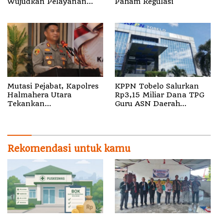
Wujudkan Pelayanan
Paham Regulasi
Nyata bagi Pensiun di
Sula
Mutasi Pejabat, Kapolres
KPPN Tobelo Salurkan
Halmahera Utara
Rp3,15 Miliar Dana TPG
Tekankan
Guru ASN Daerah
Profesionalisme dan
Gelombang I Juli 2026
Pelayanan Presisi
Rekomendasi untuk kamu