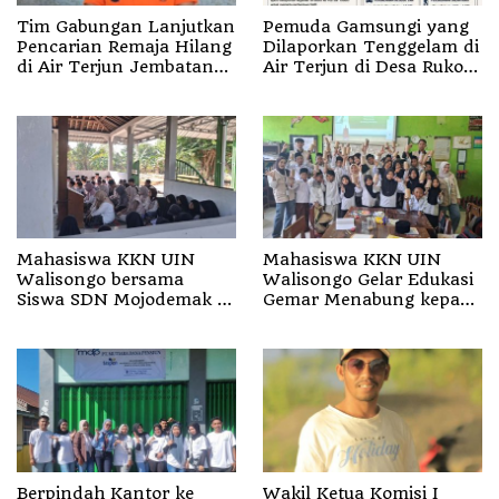
Tim Gabungan Lanjutkan
Pemuda Gamsungi yang
Pencarian Remaja Hilang
Dilaporkan Tenggelam di
di Air Terjun Jembatan
Air Terjun di Desa Ruko
Alam
Halut Belum Ditemukan
Mahasiswa KKN UIN
Mahasiswa KKN UIN
Walisongo bersama
Walisongo Gelar Edukasi
Siswa SDN Mojodemak 3
Gemar Menabung kepada
Ziarahi Makam Pendiri
Siswa di SD 3 Mojodemak
Desa
Berpindah Kantor ke
Wakil Ketua Komisi I