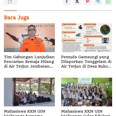
Baca Juga
Tim Gabungan Lanjutkan
Pemuda Gamsungi yang
Pencarian Remaja Hilang
Dilaporkan Tenggelam di
di Air Terjun Jembatan
Air Terjun di Desa Ruko
Alam
Halut Belum Ditemukan
Mahasiswa KKN UIN
Mahasiswa KKN UIN
Walisongo bersama
Walisongo Gelar Edukasi