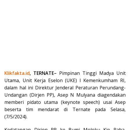
Klikfakta.id
, TERNATE–
Pimpinan Tinggi Madya Unit
Utama, Unit Kerja Eselon (UKE) I Kemenkumham RI,
dalam hal ini Direktur Jenderal Peraturan Perundang-
Undangan (Dirjen PP), Asep N Mulyana diagendakan
memberi pidato utama (keynote speech) usai Asep
beserta tim mendarat di Ternate pada Selasa,
(7/5/2024).
Kedatangan Dirjen PP ke Bumi Moloku Kie Raha,