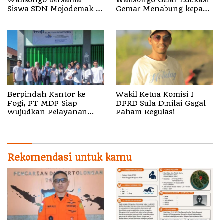
Siswa SDN Mojodemak 3
Gemar Menabung kepada
Ziarahi Makam Pendiri
Siswa di SD 3 Mojodemak
Desa
Berpindah Kantor ke
Wakil Ketua Komisi I
Fogi, PT MDP Siap
DPRD Sula Dinilai Gagal
Wujudkan Pelayanan
Paham Regulasi
Nyata bagi Pensiun di
Sula
Rekomendasi untuk kamu