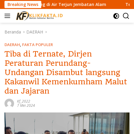
L
a Hilang di Air Terjun Jembatan Alam
Breaking News
Terpeleset di A
a
n
g
s
Beranda
DAERAH
u
n
DAERAH
,
FAKTA POPULER
g
Tiba di Ternate, Dirjen
k
Peraturan Perundang-
e
k
Undangan Disambut langsung
o
Kakanwil Kemenkumham Malut
n
t
dan Jajaran
e
n
Kf_2022
7 Mei 2024