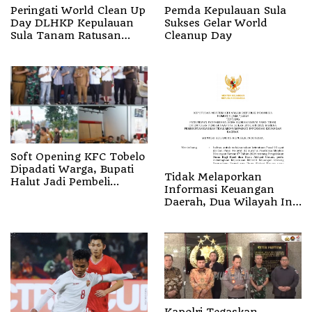
Peringati World Clean Up
Pemda Kepulauan Sula
Day DLHKP Kepulauan
Sukses Gelar World
Sula Tanam Ratusan
Cleanup Day
Pohon
Soft Opening KFC Tobelo
Dipadati Warga, Bupati
Tidak Melaporkan
Halut Jadi Pembeli
Informasi Keuangan
Pertama
Daerah, Dua Wilayah Ini
Kena Pinalti Termasuk
Halut