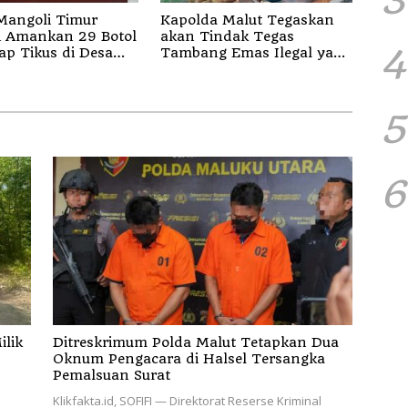
Mangoli Timur
Kapolda Malut Tegaskan
i Amankan 29 Botol
akan Tindak Tegas
4
ap Tikus di Desa
Tambang Emas Ilegal yang
a Sula
Diam-diam Beroperasi
5
6
ilik
Ditreskrimum Polda Malut Tetapkan Dua
Oknum Pengacara di Halsel Tersangka
Pemalsuan Surat
Klikfakta.id, SOFIFI — Direktorat Reserse Kriminal