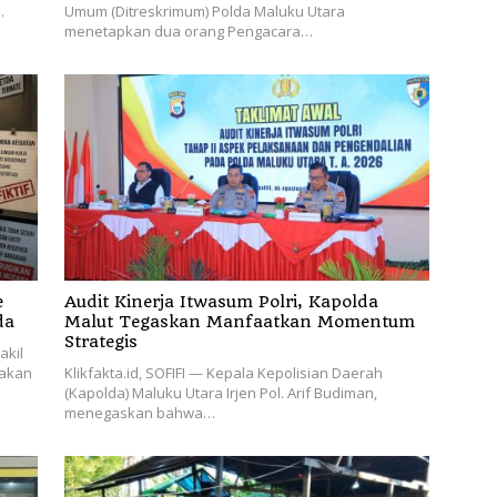
…
Umum (Ditreskrimum) Polda Maluku Utara
menetapkan dua orang Pengacara…
e
Audit Kinerja Itwasum Polri, Kapolda
da
Malut Tegaskan Manfaatkan Momentum
Strategis
akil
nakan
Klikfakta.id, SOFIFI — Kepala Kepolisian Daerah
(Kapolda) Maluku Utara Irjen Pol. Arif Budiman,
menegaskan bahwa…