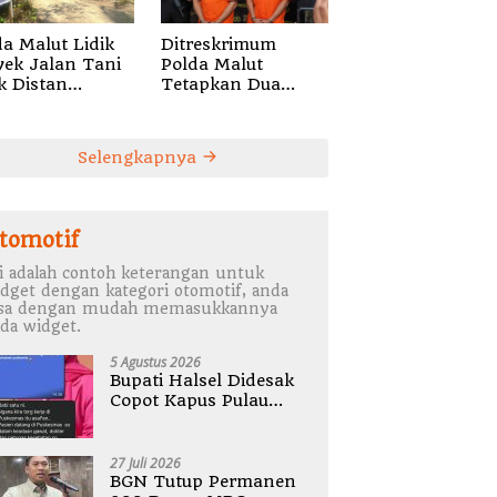
da Malut Lidik
Ditreskrimum
yek Jalan Tani
Polda Malut
k Distan
Tetapkan Dua
uku Utara di
Oknum Pengacara
ore
di Halsel
Tersangka
Selengkapnya
Pemalsuan Surat
tomotif
i adalah contoh keterangan untuk
dget dengan kategori otomotif, anda
isa dengan mudah memasukkannya
da widget.
5 Agustus 2026
Bupati Halsel Didesak
Copot Kapus Pulau
Joronga Nurdewi
Pandey
27 Juli 2026
BGN Tutup Permanen