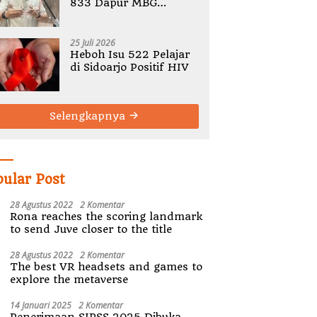
833 Dapur MBG
Bermasalah, Tegaskan
Tak Ada Toleransi
Pelanggaran SOP
25 Juli 2026
Heboh Isu 522 Pelajar
di Sidoarjo Positif HIV
Selengkapnya
pular Post
28 Agustus 2022
2 Komentar
Rona reaches the scoring landmark
to send Juve closer to the title
28 Agustus 2022
2 Komentar
The best VR headsets and games to
explore the metaverse
14 Januari 2025
2 Komentar
Penerimaan SIPSS 2025 Dibuka,