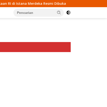
Merdeka Resmi Dibuka
Korban Meningkat, Polri Ingatka