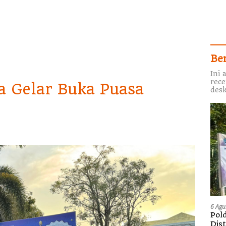
Be
Ini 
rece
a Gelar Buka Puasa
desk
6 Agu
Pol
Dis