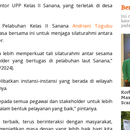
tor UPP Kelas II Sanana, yang terletak di desa
Be
Ini 
kate
a Pelabuhan Kelas II Sanana
Andriani
Togubu
pada
sa bersama ini untuk menjaga silaturahmi antara
r.
a lebih memperkuat tali silaturahmi antar sesama
lder yang bertugas di pelabuhan laut Sanana,”
/2024).
libatkan instansi-instansi yang berada di wilayah
nya.
Kor
Mas
 kepada semua pegawai dan stakeholder untuk lebih
Sca
lam bentuk pelayanan yang baik,” pintanya.
terbaik, terus berinteraksi dengan masyarakat,
n menjadikan masa depan yang lebih baik bagi kita