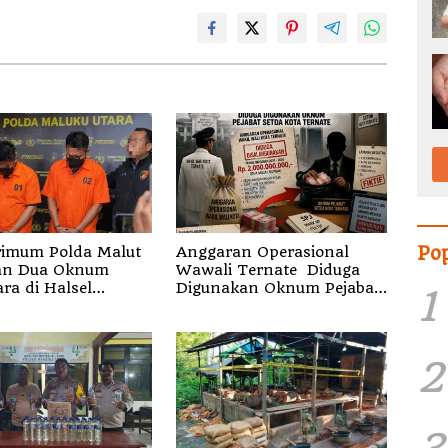
Po
rimum Polda Malut
Anggaran Operasional
an Dua Oknum
Wawali Ternate Diduga
ra di Halsel
Digunakan Oknum Pejabat
1
gka Pemalsuan
Setda
2
3