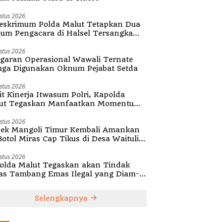
stus 2026
reskrimum Polda Malut Tetapkan Dua
um Pengacara di Halsel Tersangka
alsuan Surat
stus 2026
garan Operasional Wawali Ternate
uga Digunakan Oknum Pejabat Setda
stus 2026
it Kinerja Itwasum Polri, Kapolda
ut Tegaskan Manfaatkan Momentum
ategis
stus 2026
sek Mangoli Timur Kembali Amankan
Botol Miras Cap Tikus di Desa Waitulia
a
stus 2026
olda Malut Tegaskan akan Tindak
as Tambang Emas Ilegal yang Diam-
m Beroperasi
Selengkapnya