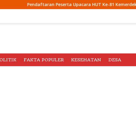
aftaran Peserta Upacara HUT Ke-81 Kemerdekaan RI di Istana 
OLITIK
FAKTA POPULER
KESEHATAN
DESA