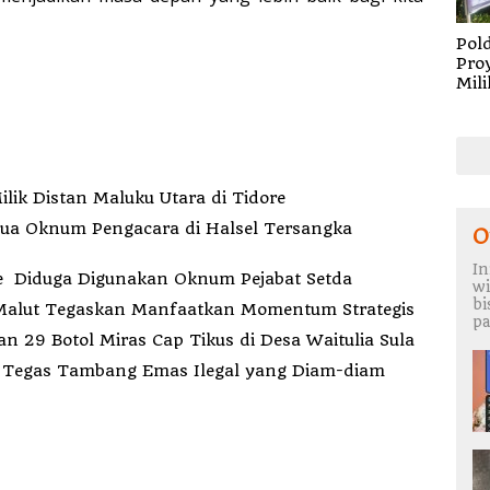
Pol
Pro
Mili
Mal
Tid
ilik Distan Maluku Utara di Tidore
Dua Oknum Pengacara di Halsel Tersangka
O
In
Anggaran Operasional Wawali Ternate Diduga Digunakan Oknum Pejabat Setda
wi
b
a Malut Tegaskan Manfaatkan Momentum Strategis
pa
 29 Botol Miras Cap Tikus di Desa Waitulia Sula
 Tegas Tambang Emas Ilegal yang Diam-diam