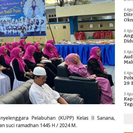
6 Agu
Dit
Okn
Pem
6 Agu
Ang
Did
6 Agu
Aud
Mal
Str
6 Agu
Pol
29 
Sul
5 Agu
Kap
Teg
dia
nyelenggara Pelabuhan (KUPP) Kelas II Sanana,
an suci ramadhan 1445 H / 2024 M.