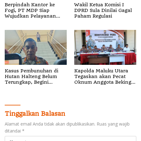
Berpindah Kantor ke
Wakil Ketua Komisi I
Fogi, PT MDP Siap
DPRD Sula Dinilai Gagal
Wujudkan Pelayanan
Paham Regulasi
Nyata bagi Pensiun di
Sula
Kasus Pembunuhan di
Kapolda Maluku Utara
Hutan Halteng Belum
Tegaskan akan Pecat
Terungkap, Begini
Oknum Anggota Bekingi
Penjelasan Kapolda
Segala Bentuk Kejahatan
Malut
Tinggalkan Balasan
Alamat email Anda tidak akan dipublikasikan.
Ruas yang wajib
ditandai
*