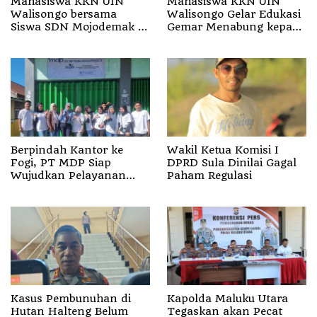
Mahasiswa KKN UIN
Mahasiswa KKN UIN
Walisongo bersama
Walisongo Gelar Edukasi
Siswa SDN Mojodemak 3
Gemar Menabung kepada
Ziarahi Makam Pendiri
Siswa di SD 3 Mojodemak
Desa
Berpindah Kantor ke
Wakil Ketua Komisi I
Fogi, PT MDP Siap
DPRD Sula Dinilai Gagal
Wujudkan Pelayanan
Paham Regulasi
Nyata bagi Pensiun di
Sula
Kasus Pembunuhan di
Kapolda Maluku Utara
Hutan Halteng Belum
Tegaskan akan Pecat