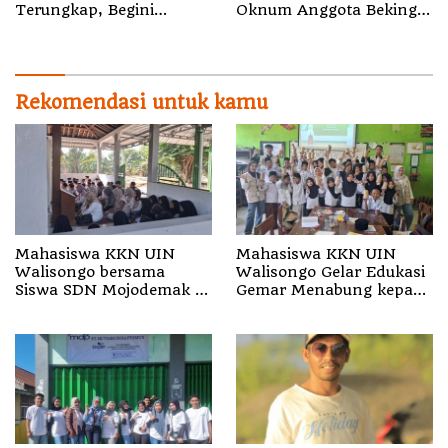
Terungkap, Begini
Oknum Anggota Bekingi
Penjelasan Kapolda
Segala Bentuk Kejahatan
Malut
Rekomendasi untuk kamu
Mahasiswa KKN UIN
Mahasiswa KKN UIN
Walisongo bersama
Walisongo Gelar Edukasi
Siswa SDN Mojodemak 3
Gemar Menabung kepada
Ziarahi Makam Pendiri
Siswa di SD 3 Mojodemak
Desa