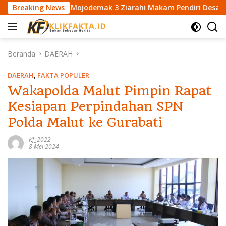
L
a SDN Mojodemak 3 Ziarahi Makam Pendiri Desa
Breaking News
Maha
a
n
g
s
Beranda
DAERAH
u
n
DAERAH
,
FAKTA POPULER
g
Wakapolda Malut Pimpin Rapat
k
Kesiapan Perpindahan SPN
e
k
Polda Malut ke Gurabati
o
n
Kf_2022
8 Mei 2024
t
e
n