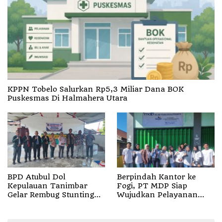
KPPN Tobelo Salurkan Rp5,3 Miliar Dana BOK
Puskesmas Di Halmahera Utara
BPD Atubul Dol
Berpindah Kantor ke
Kepulauan Tanimbar
Fogi, PT MDP Siap
Gelar Rembug Stunting
Wujudkan Pelayanan
TA 2026
Nyata bagi Pensiun di
Sula