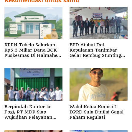
Rekomendasi untuk kamu
KPPN Tobelo Salurkan
BPD Atubul Dol
Rp5,3 Miliar Dana BOK
Kepulauan Tanimbar
Puskesmas Di Halmahera
Gelar Rembug Stunting
Utara
TA 2026
Berpindah Kantor ke
Wakil Ketua Komisi I
Fogi, PT MDP Siap
DPRD Sula Dinilai Gagal
Wujudkan Pelayanan
Paham Regulasi
Nyata bagi Pensiun di
Sula