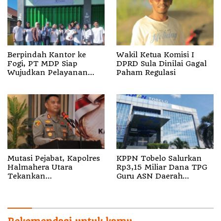
Berpindah Kantor ke
Wakil Ketua Komisi I
Fogi, PT MDP Siap
DPRD Sula Dinilai Gagal
Wujudkan Pelayanan
Paham Regulasi
Nyata bagi Pensiun di
Sula
Mutasi Pejabat, Kapolres
KPPN Tobelo Salurkan
Halmahera Utara
Rp3,15 Miliar Dana TPG
Tekankan
Guru ASN Daerah
Profesionalisme dan
Gelombang I Juli 2026
Pelayanan Presisi