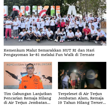
Kemenkum Malut Semarakkan HUT RI dan Hari
Pengayoman ke-81 melalui Fun Walk di Ternate
Tim Gabungan Lanjutkan
Terpeleset di Air Terjun
Pencarian Remaja Hilang
Jembatan Alam, Remaja
di Air Terjun Jembatan
19 Tahun Hilang Terseret
Alam
Arus