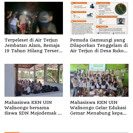
Terpeleset di Air Terjun
Pemuda Gamsungi yang
Jembatan Alam, Remaja
Dilaporkan Tenggelam di
19 Tahun Hilang Terseret
Air Terjun di Desa Ruko
Arus
Halut Belum Ditemukan
Mahasiswa KKN UIN
Mahasiswa KKN UIN
Walisongo bersama
Walisongo Gelar Edukasi
Siswa SDN Mojodemak 3
Gemar Menabung kepada
Ziarahi Makam Pendiri
Siswa di SD 3 Mojodemak
Desa