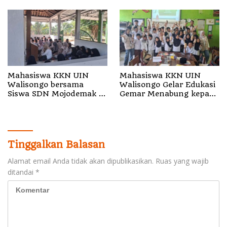
Mahasiswa KKN UIN
Mahasiswa KKN UIN
Walisongo bersama
Walisongo Gelar Edukasi
Siswa SDN Mojodemak 3
Gemar Menabung kepada
Ziarahi Makam Pendiri
Siswa di SD 3 Mojodemak
Desa
Tinggalkan Balasan
Alamat email Anda tidak akan dipublikasikan.
Ruas yang wajib
ditandai
*