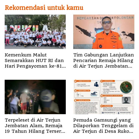
Rekomendasi untuk kamu
Kemenkum Malut
Tim Gabungan Lanjutkan
Semarakkan HUT RI dan
Pencarian Remaja Hilang
Hari Pengayoman ke-81
di Air Terjun Jembatan
melalui Fun Walk di
Alam
Ternate
Terpeleset di Air Terjun
Pemuda Gamsungi yang
Jembatan Alam, Remaja
Dilaporkan Tenggelam di
19 Tahun Hilang Terseret
Air Terjun di Desa Ruko
Arus
Halut Belum Ditemukan